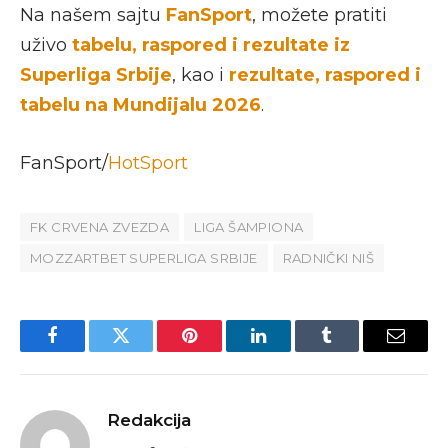
Na našem sajtu
FanSport
, možete pratiti
uživo
tabelu, raspored i rezultate iz
Superliga Srbije
, kao i
rezultate, raspored i
tabelu na Mundijalu 2026
.
FanSport/
HotSport
FK CRVENA ZVEZDA
LIGA ŠAMPIONA
MOZZARTBET SUPERLIGA SRBIJE
RADNIČKI NIŠ
Facebook
Twitter
Pinterest
LinkedIn
Tumblr
Email
Redakcija