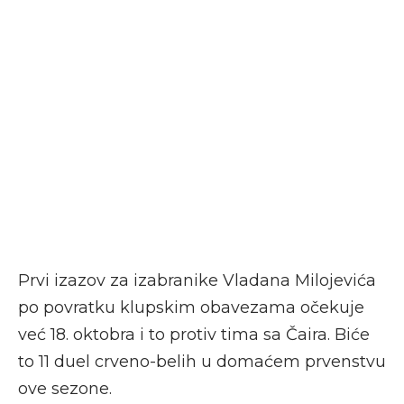
Prvi izazov za izabranike Vladana Milojevića
po povratku klupskim obavezama očekuje
već 18. oktobra i to protiv tima sa Čaira. Biće
to 11 duel crveno-belih u domaćem prvenstvu
ove sezone.