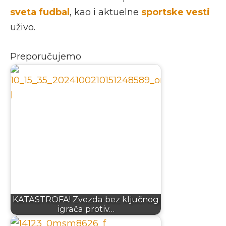
sveta fudbal
, kao i aktuelne
sportske vesti
uživo.
Preporučujemo
KATASTROFA! Zvezda bez ključnog
igrača protiv…