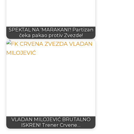
SPEKTAL NA 'MARAKANI'! Partizan
čeka pakao protiv Zvezde!
VLADAN MILOJEVIĆ BRUTALNO
ISKREN! Trener Crvene…