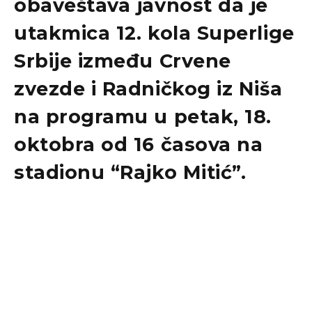
obaveštava javnost da je
utakmica 12. kola Superlige
Srbije između Crvene
zvezde i Radničkog iz Niša
na programu u petak, 18.
oktobra od 16 časova na
stadionu “Rajko Mitić”.