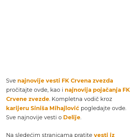
Sve
najnovije vesti FK Crvena zvezda
pročitajte ovde, kao i
najnovija pojačanja FK
Crvene zvezde
. Kompletna vodič kroz
karijeru Siniša Mihajlović
pogledajte ovde.
Sve najnovije vesti o
Delije
.
Na sledećim stranicama pratite
vesti iz