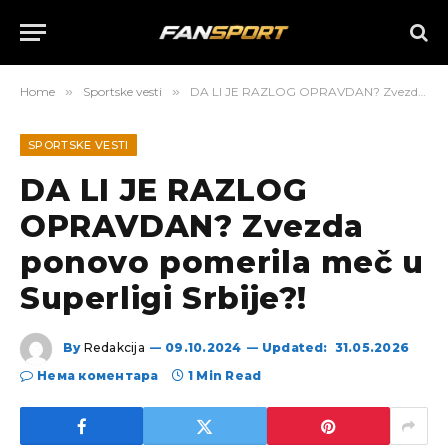
Home
»
Sportske vesti
»
DA LI JE RAZLOG OPRAVDAN? Zvezda ponovo pomerila meč u Superligi Srbije?!
SPORTSKE VESTI
DA LI JE RAZLOG
OPRAVDAN? Zvezda
ponovo pomerila meč u
Superligi Srbije?!
By
Redakcija
09.10.2024
Updated:
31.05.2026
Нема коментара
1 Min Read