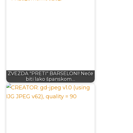
ZVEZDA "PRETI" BARSELONI! Neće
biti lako španskom…