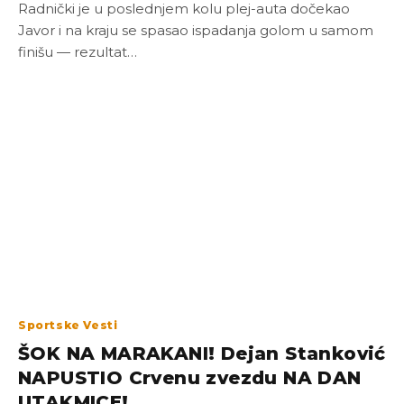
Radnički je u poslednjem kolu plej-auta dočekao
Javor i na kraju se spasao ispadanja golom u samom
finišu — rezultat…
Sportske Vesti
ŠOK NA MARAKANI! Dejan Stanković
NAPUSTIO Crvenu zvezdu NA DAN
UTAKMICE!