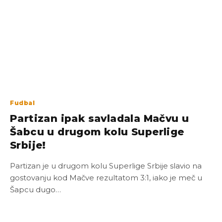
Fudbal
Partizan ipak savladala Mačvu u
Šabcu u drugom kolu Superlige
Srbije!
Partizan je u drugom kolu Superlige Srbije slavio na
gostovanju kod Mačve rezultatom 3:1, iako je meč u
Šapcu dugo…