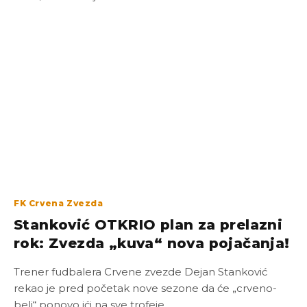
FK Crvena Zvezda
Stanković OTKRIO plan za prelazni
rok: Zvezda „kuva“ nova pojačanja!
Trener fudbalera Crvene zvezde Dejan Stanković
rekao je pred početak nove sezone da će „crveno-
beli“ ponovo ići na sve trofeje,…