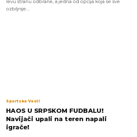
levu stranu odbrane, a jedna od opcija koja se sve
ozbiljnije…
Sportske Vesti
HAOS U SRPSKOM FUDBALU!
Navijači upali na teren napali
igrače!