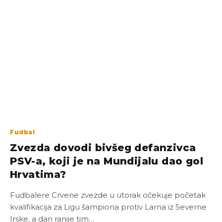
Fudbal
Zvezda dovodi bivšeg defanzivca
PSV-a, koji je na Mundijalu dao gol
Hrvatima?
Fudbalere Crvene zvezde u utorak očekuje početak
kvalifikacija za Ligu šampiona protiv Larna iz Severne
Irske, a dan ranije tim…