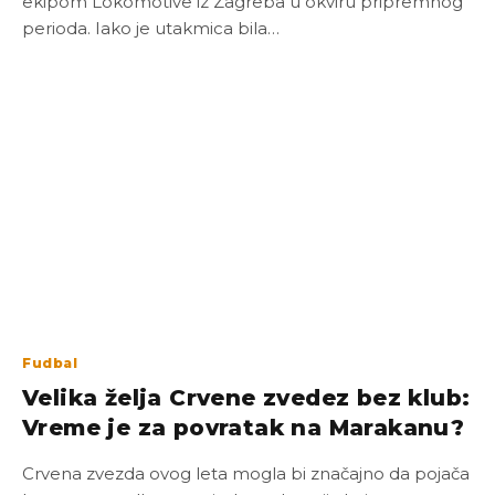
ekipom Lokomotive iz Zagreba u okviru pripremnog
perioda. Iako je utakmica bila…
Fudbal
Velika želja Crvene zvedez bez klub:
Vreme je za povratak na Marakanu?
Crvena zvezda ovog leta mogla bi značajno da pojača