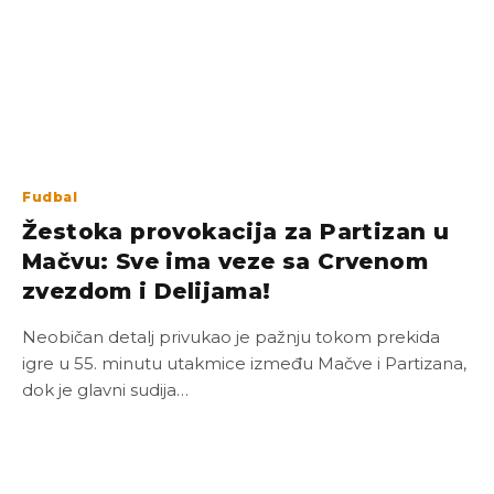
Fudbal
Žestoka provokacija za Partizan u
Mačvu: Sve ima veze sa Crvenom
zvezdom i Delijama!
Neobičan detalj privukao je pažnju tokom prekida
igre u 55. minutu utakmice između Mačve i Partizana,
dok je glavni sudija…