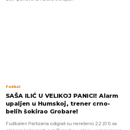
Fudbal
SAŠA ILIĆ U VELIKOJ PANICI! Alarm
upaljen u Humskoj, trener crno-
belih šokirao Grobare!
Fudbaleri Partizana odigrali su nerešeno 2:2 (0:1) sa