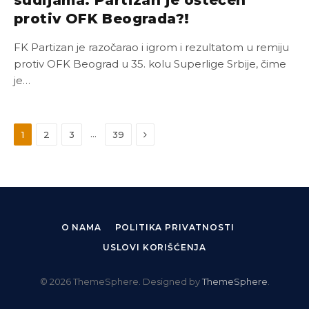
sudijama: Partizan je oštećen
protiv OFK Beograda?!
FK Partizan je razočarao i igrom i rezultatom u remiju
protiv OFK Beograd u 35. kolu Superlige Srbije, čime
je…
Next
…
1
2
3
39
O NAMA
POLITIKA PRIVATNOSTI
USLOVI KORIŠĆENJA
© 2026 ThemeSphere. Designed by
ThemeSphere
.