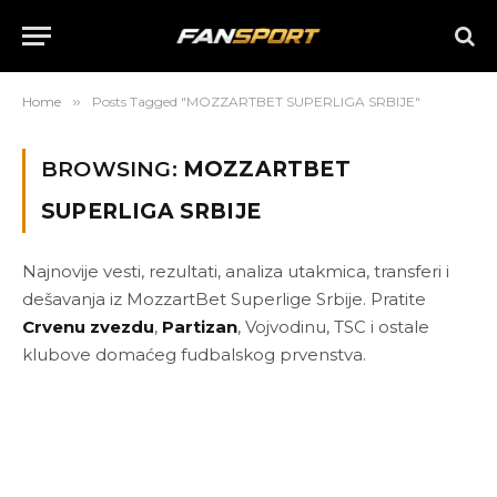
Home
»
Posts Tagged "MOZZARTBET SUPERLIGA SRBIJE"
BROWSING:
MOZZARTBET
SUPERLIGA SRBIJE
Najnovije vesti, rezultati, analiza utakmica, transferi i
dešavanja iz MozzartBet Superlige Srbije. Pratite
Crvenu zvezdu
,
Partizan
, Vojvodinu, TSC i ostale
klubove domaćeg fudbalskog prvenstva.