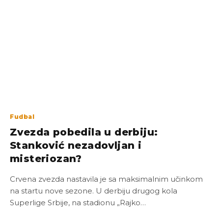
Fudbal
Zvezda pobedila u derbiju:
Stanković nezadovljan i
misteriozan?
Crvena zvezda nastavila je sa maksimalnim učinkom
na startu nove sezone. U derbiju drugog kola
Superlige Srbije, na stadionu „Rajko…