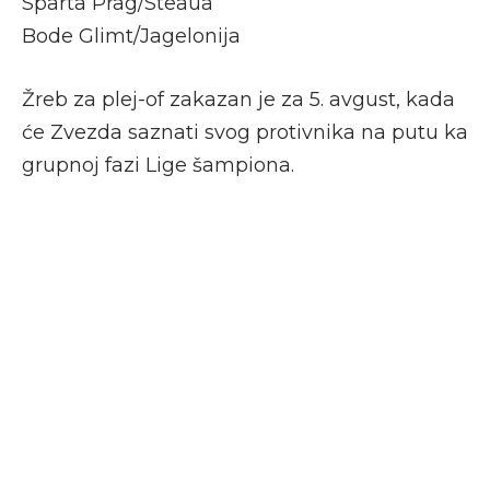
Sparta Prag/Steaua
Bode Glimt/Jagelonija
Žreb za plej-of zakazan je za 5. avgust, kada
će Zvezda saznati svog protivnika na putu ka
grupnoj fazi Lige šampiona.