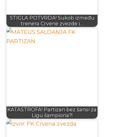
STIGLA POTVRDA! Sukob između
trenera Crvene zvezde i…
KATASTROFA! Partizan bez šansi za
Ligu šampiona?!