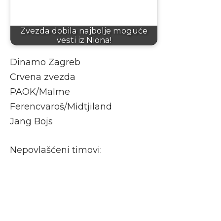
Zvezda dobila najbolje moguće
vesti iz Niona!
Dinamo Zagreb
Crvena zvezda
PAOK/Malme
Ferencvaroš/Midtjiland
Jang Bojs
Nepovlašćeni timovi: