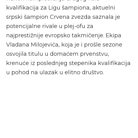
kvalifikacija za Ligu šampiona, aktuelni
srpski šampion Crvena zvezda saznala je
potencijalne rivale u plej-ofu za
najprestižnije evropsko takmičenje. Ekipa
Vladana Milojevića, koja je i prošle sezone
osvojila titulu u domaćem prvenstvu,
krenuće iz poslednjeg stepenika kvalifikacija
u pohod na ulazak u elitno društvo.