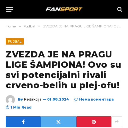
Home
»
Fudbal
»
ZVEZDA JE NA PRAGU LIGE ŠAMPIONA! Ovo su svi potencijalni rivali crveno-belih u plej-ofu!
FUDBAL
ZVEZDA JE NA PRAGU
LIGE ŠAMPIONA! Ovo su
svi potencijalni rivali
crveno-belih u plej-ofu!
By
Redakcija
01.08.2024
Нема коментара
1 Min Read