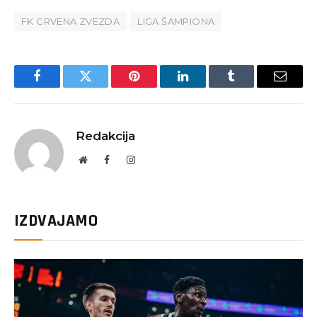
FK CRVENA ZVEZDA
LIGA ŠAMPIONA
Facebook
Twitter
Pinterest
LinkedIn
Tumblr
Email
Redakcija
Website
Facebook
Instagram
IZDVAJAMO