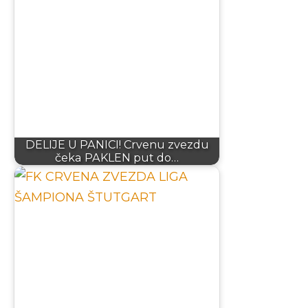
DELIJE U PANICI! Crvenu zvezdu
čeka PAKLEN put do…