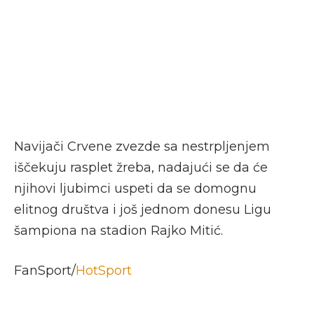
Navijači Crvene zvezde sa nestrpljenjem
iščekuju rasplet žreba, nadajući se da će
njihovi ljubimci uspeti da se domognu
elitnog društva i još jednom donesu Ligu
šampiona na stadion Rajko Mitić.
FanSport/
HotSport