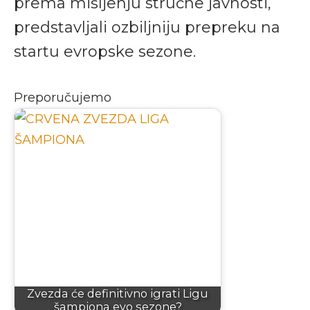
prema mišljenju stručne javnosti,
predstavljali ozbiljniju prepreku na
startu evropske sezone.
Preporučujemo
Zvezda će definitivno igrati Ligu
šampiona evo sezone?