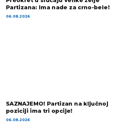
Preokret u slučaju velike želje
Partizana: Ima nade za crno-bele!
06.08.2026
SAZNAJEMO! Partizan na ključnoj
poziciji ima tri opcije!
06.08.2026