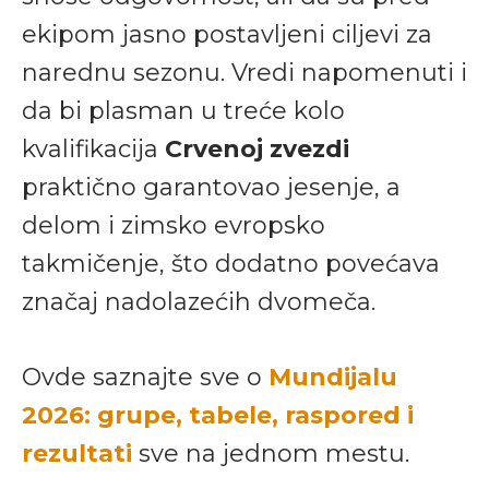
ekipom jasno postavljeni ciljevi za
narednu sezonu. Vredi napomenuti i
da bi plasman u treće kolo
kvalifikacija
Crvenoj zvezdi
praktično garantovao jesenje, a
delom i zimsko evropsko
takmičenje, što dodatno povećava
značaj nadolazećih dvomeča.
Ovde saznajte sve o
Mundijalu
2026: grupe, tabele, raspored i
rezultati
sve na jednom mestu.