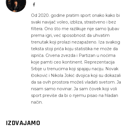
Facebook
Od 2020. godine pratim sport onako kako bi
svaki navijač voleo, izbliza, strastveno i bez
filtera. Ono što me razlikuje nije samo ljubav
prema igri, već sposobnost da uhvatim
trenutak koji prolazi nezapaženo. Iza svakog
teksta stoji priča koju statistika ne može da
ispriča. Crvena zvezda i Partizan u noćima
koje pamti ceo kontinent. Reprezentacija
Srbije u trenucima koji spajaju naciju. Novak
Đoković i Nikola Jokić dvojica koji su dokazali
da sa ovih prostora možeš vladati svetom. Ja
nisam samo novinar. Ja sam čovek koji voli
sport previše da bi o njemu pisao na hladan
način.
IZDVAJAMO