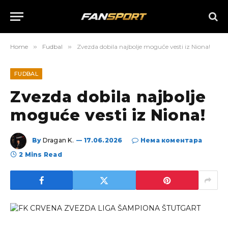
Home
»
Fudbal
»
Zvezda dobila najbolje moguće vesti iz Niona!
FUDBAL
Zvezda dobila najbolje
moguće vesti iz Niona!
By
Dragan K.
17.06.2026
Нема коментара
2 Mins Read