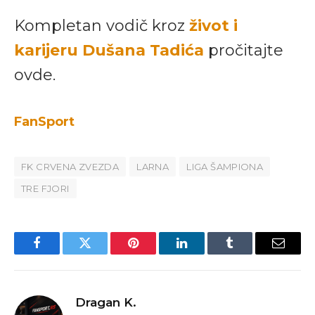
Kompletan vodič kroz
život i
karijeru Dušana Tadića
pročitajte
ovde.
FanSport
FK CRVENA ZVEZDA
LARNA
LIGA ŠAMPIONA
TRE FJORI
Facebook
Twitter
Pinterest
LinkedIn
Tumblr
Email
Dragan K.