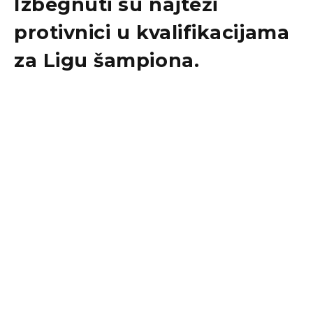
Izbegnuti su najteži
protivnici u kvalifikacijama
za
Ligu šampiona
.