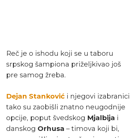
Reč je o ishodu koji se u taboru
srpskog šampiona priželjkivao još
pre samog žreba.
Dejan Stanković
i njegovi izabranici
tako su zaobišli znatno neugodnije
opcije, poput švedskog
Mjalbija
i
danskog
Orhusa
– timova koji bi,