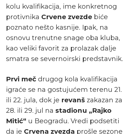
kolu kvalifikacija, ime konkretnog
protivnika
Crvene zvezde
biće
poznato nešto kasnije. Ipak, na
osnovu trenutne snage oba kluba,
kao veliki favorit za prolazak dalje
smatra se severnoirski predstavnik.
Prvi meč
drugog kola kvalifikacija
igraće se na gostujućem terenu 21.
ili 22. jula, dok je
revanš
zakazan za
28. ili 29. jul na
stadionu „Rajko
Mitić“
u Beogradu. Vredi podsetiti
da je
Crvena zvezda
prošle sezone