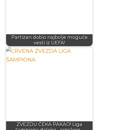
Partizan dobio najbolje moguće
vesti iz UEFA!
ZVEZDU ČEKA PAKAO! Liga
šampiona daleko - srpskog…