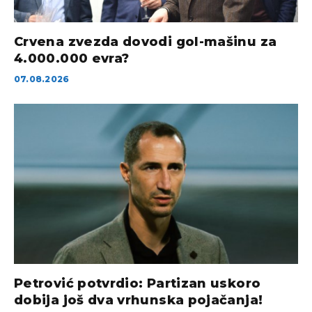
Crvena zvezda dovodi gol-mašinu za
4.000.000 evra?
07.08.2026
Petrović potvrdio: Partizan uskoro
dobija još dva vrhunska pojačanja!