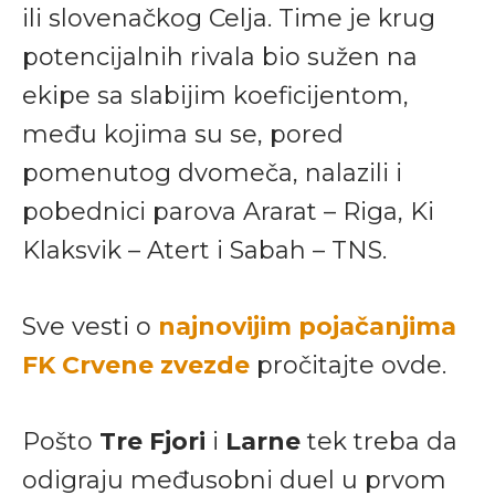
ili slovenačkog Celja. Time je krug
potencijalnih rivala bio sužen na
ekipe sa slabijim koeficijentom,
među kojima su se, pored
pomenutog dvomeča, nalazili i
pobednici parova Ararat – Riga, Ki
Klaksvik – Atert i Sabah – TNS.
Sve vesti o
najnovijim pojačanjima
FK Crvene zvezde
pročitajte ovde.
Pošto
Tre Fjori
i
Larne
tek treba da
odigraju međusobni duel u prvom