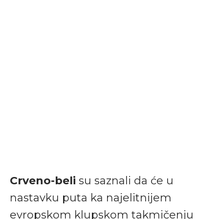
Crveno-beli
su saznali da će u
nastavku puta ka najelitnijem
evropskom klupskom takmičenju