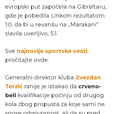
evropski put započela na Gibraltaru,
gde je pobedila Linkoln rezultatom
1:0, da bi u revanšu na „Marakani“
slavila uverljivo, 5:1.
Sve
najnovije sportske vesti
pročitajte ovde.
Generalni direktor kluba
Zvezdan
Terzić
ranije je istakao da
crveno-
beli
kvalifikacije počinju od drugog
kola zbog propusta za koje sami ne
snose odgovornost, ali da su pred