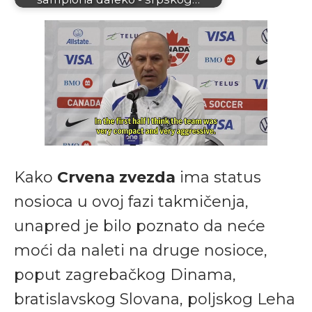
Kako
Crvena zvezda
ima status
nosioca u ovoj fazi takmičenja,
unapred je bilo poznato da neće
moći da naleti na druge nosioce,
poput zagrebačkog Dinama,
bratislavskog Slovana, poljskog Leha