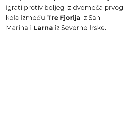
igrati protiv boljeg iz dvomeča prvog
kola između
Tre Fjorija
iz San
Marina i
Larna
iz Severne Irske.