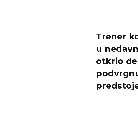
Trener ko
u nedavn
otkrio de
podvrgn
predstoj