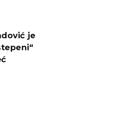
dović je
stepeni“
eć