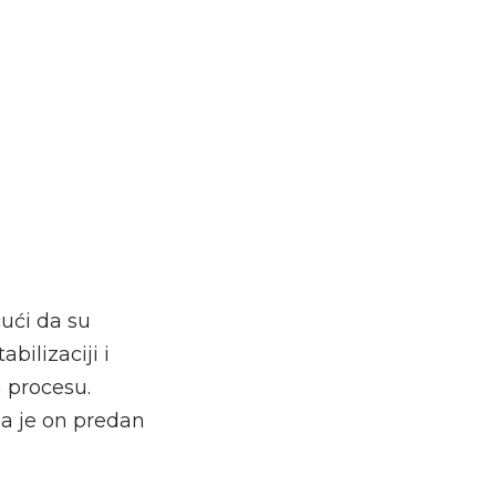
čući da su
bilizaciji i
m procesu.
da je on predan