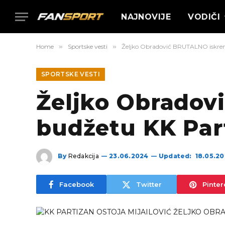
NAJNOVIJE
VODIČI
Home
»
Sportske vesti
»
Željko Obradović BRUTALNO iskren
SPORTSKE VESTI
Željko Obradov
budžetu KK Par
By
Redakcija
23.06.2024
Updated:
18.05.2
Facebook
Twitter
Pinter