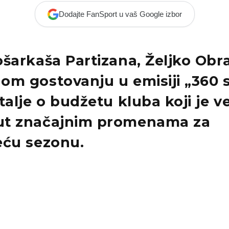
Dodajte FanSport u vaš Google izbor
šarkaša Partizana, Željko Obra
om gostovanju u emisiji „360 
talje o budžetu kluba koji je v
ut značajnim promenama za
eću sezonu.