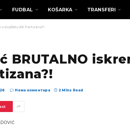
FUDBAL
KOŠARKA
TRANSFERI
 o budžetu KK Partizana?!
ić BRUTALNO iskre
tizana?!
026
Нема коментара
2 Mins Read
est