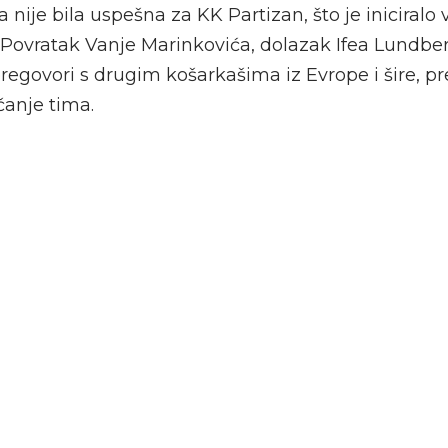
 nije bila uspešna za KK Partizan, što je iniciralo
. Povratak Vanje Marinkovića, dolazak Ifea Lundbe
 pregovori s drugim košarkašima iz Evrope i šire, p
ačanje tima.