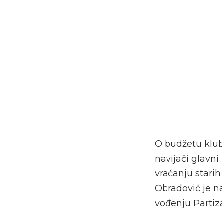
O budžetu kluba
navijači glavni 
vraćanju starih
Obradović je na
vođenju Partiz