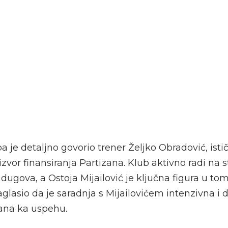
 je detaljno govorio trener Željko Obradović, isti
izvor finansiranja Partizana. Klub aktivno radi na sta
 dugova, a Ostoja Mijailović je ključna figura u to
glasio da je saradnja s Mijailovićem intenzivna i 
ana ka uspehu.