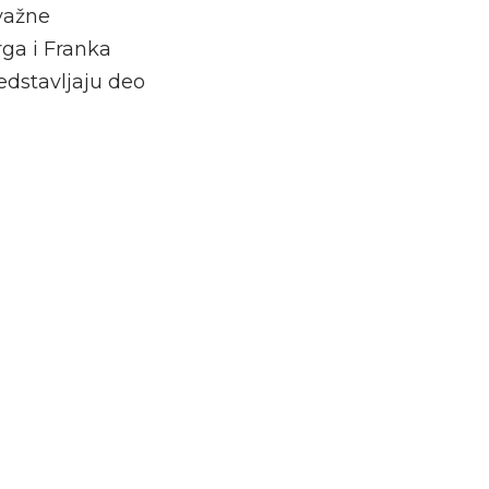
 važne
rga i Franka
redstavljaju deo