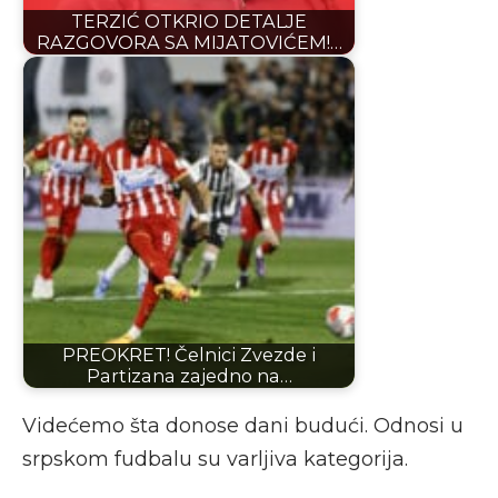
TERZIĆ OTKRIO DETALJE
RAZGOVORA SA MIJATOVIĆEM!…
PREOKRET! Čelnici Zvezde i
Partizana zajedno na…
Videćemo šta donose dani budući. Odnosi u
srpskom fudbalu su varljiva kategorija.