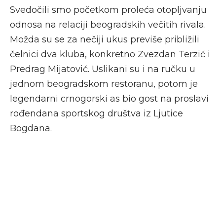
Svedočili smo početkom proleća otopljvanju
odnosa na relaciji beogradskih večitih rivala.
Možda su se za nečiji ukus previše približili
čelnici dva kluba, konkretno Zvezdan Terzić i
Predrag Mijatović. Uslikani su i na ručku u
jednom beogradskom restoranu, potom je
legendarni crnogorski as bio gost na proslavi
rođendana sportskog društva iz Ljutice
Bogdana.