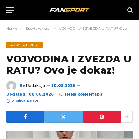
Home
»
Sportske vesti
»
VOJVODINA I ZVEZDA U RATU? Ovo je dokaz!
SPORTSKE VESTI
VOJVODINA I ZVEZDA U
RATU? Ovo je dokaz!
By
Redakcija
30.03.2025
Updated:
08.06.2026
Нема коментара
2 Mins Read