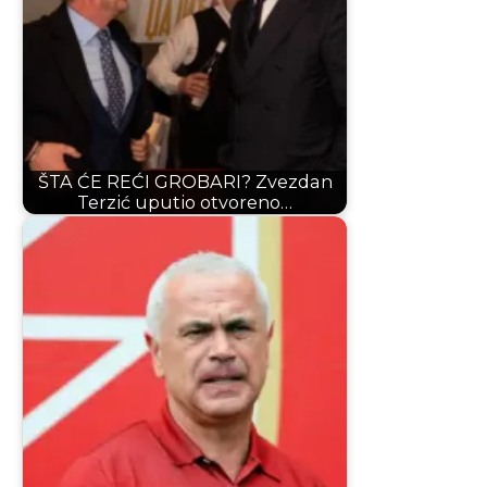
ŠTA ĆE REĆI GROBARI? Zvezdan
Terzić uputio otvoreno…