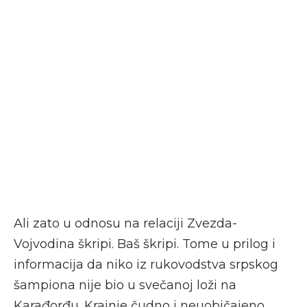
Ali zato u odnosu na relaciji Zvezda-
Vojvodina
škripi. Baš škripi. Tome u prilog i
informacija da niko iz rukovodstva srpskog
šampiona nije bio u svečanoj loži na
Karađorđu. Krajnje čudno i neuobičajeno.