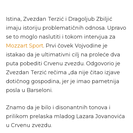
Istina, Zvezdan Terzić i Dragoljub Zbiljić
imaju istoriju problematičnih odnosa. Upravo
se to moglo naslutiti i tokom intervjua za
Mozzart Sport
. Prvi čovek Vojvodine je
istakao da je ultimativni cilj na proleće dva
puta pobediti Crvenu zvezdu. Odgovorio je
Zvezdan Terzić rečima „da nije čitao izjave
dotičnog gospodina, jer je imao pametnija
posla u Barseloni.
Znamo da je bilo i disonantnih tonova i
prilikom prelaska mladog Lazara Jovanovića
u Crvenu zvezdu.