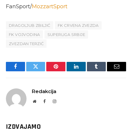
FanSport/
MozzartSport
DRAGOLJUB ZBILJIĆ
FK CRVENA ZVEZDA
FK VOJVODINA
SUPERLIGA SRBIJE
ZVEZDAN TERZIĆ
Facebook
Twitter
Pinterest
LinkedIn
Tumblr
Email
Redakcija
Website
Facebook
Instagram
IZDVAJAMO