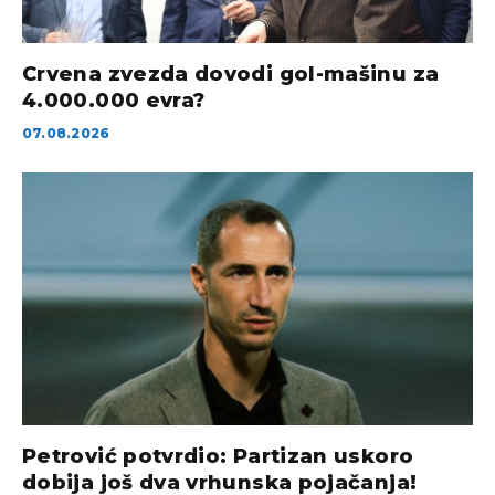
Crvena zvezda dovodi gol-mašinu za
4.000.000 evra?
07.08.2026
Petrović potvrdio: Partizan uskoro
dobija još dva vrhunska pojačanja!