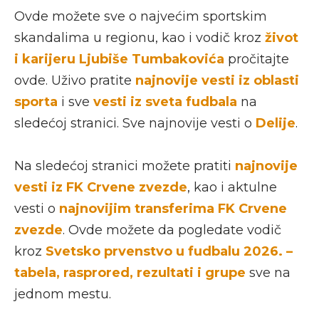
Ovde možete sve o najvećim sportskim
skandalima u regionu, kao i vodič kroz
život
i karijeru Ljubiše Tumbakovića
pročitajte
ovde. Uživo pratite
najnovije vesti iz oblasti
sporta
i sve
vesti iz sveta fudbala
na
sledećoj stranici. Sve najnovije vesti o
Delije
.
Na sledećoj stranici možete pratiti
najnovije
vesti iz FK Crvene zvezde
, kao i aktulne
vesti o
najnovijim transferima FK Crvene
zvezde
. Ovde možete da pogledate vodič
kroz
Svetsko prvenstvo u fudbalu 2026. –
tabela, rasprored, rezultati i grupe
sve na
jednom mestu.