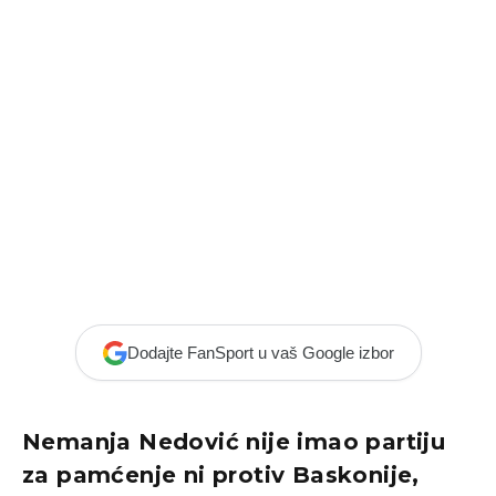
Dodajte FanSport u vaš Google izbor
Nemanja Nedović nije imao partiju
za pamćenje ni protiv Baskonije,