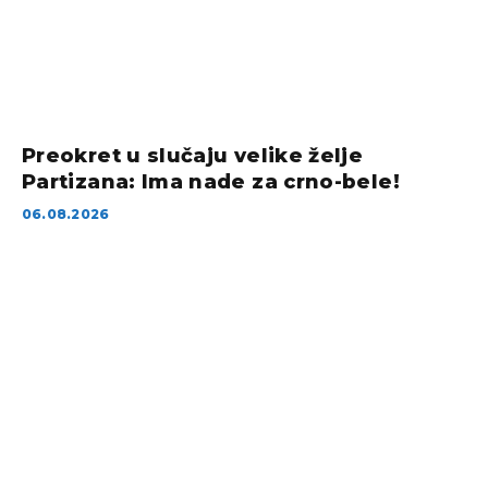
Preokret u slučaju velike želje
Partizana: Ima nade za crno-bele!
06.08.2026