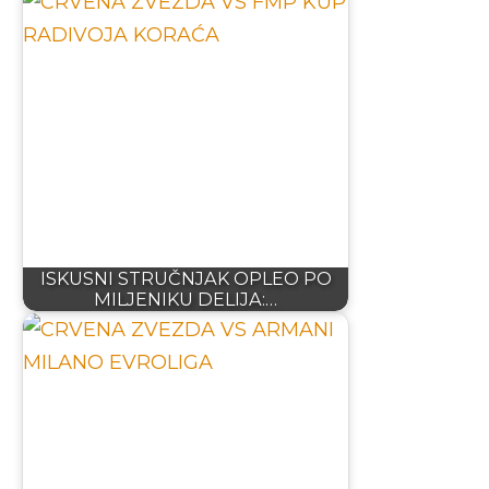
ISKUSNI STRUČNJAK OPLEO PO
MILJENIKU DELIJA:…