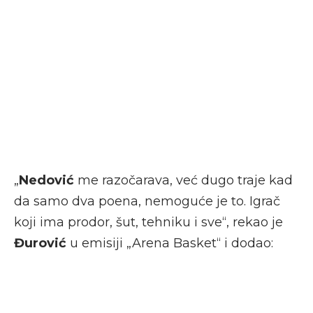
„
Nedović
me razočarava, već dugo traje kad
da samo dva poena, nemoguće je to. Igrač
koji ima prodor, šut, tehniku i sve“, rekao je
Đurović
u emisiji „Arena Basket“ i dodao: