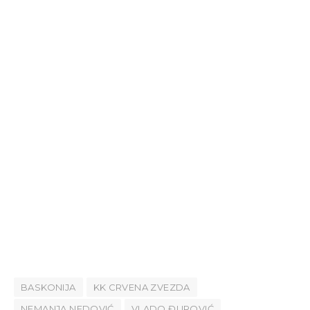
BASKONIJA
KK CRVENA ZVEZDA
NEMANJA NEDOVIĆ
VLADO ĐUROVIĆ