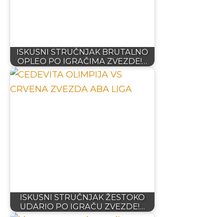
ISKUSNI STRUČNJAK BRUTALNO
OPLEO PO IGRAČIMA ZVEZDE!…
ISKUSNI STRUČNJAK ŽESTOKO
UDARIO PO IGRAČU ZVEZDE!…