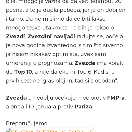
bila, mnogo je važna da da već jedanput 20
poena, a to je dupla pobeda, jer je on dobijen
i tamo. Da ne mislimo da će biti lakše,
mnogo teška utakmica. To bih ja rekao o
Zvezdi
.
Zvezdini navijači
radujte se, počela
je nova godina izvanredno, s tim što stvarno
ja nisam nikakav optimista, uvek sam
umereniji u prognozama.
Zvezda
ima korak
do
Top 10
, a nije daleko ni Top 6. Kad si u
prvih šest ne igraš plej-in, tad si slobodan“.
Zvezdu
u nedelju očekuje meč protiv
FMP-a
,
a onda i 10. januara protiv
Pariza
.
Preporučujemo