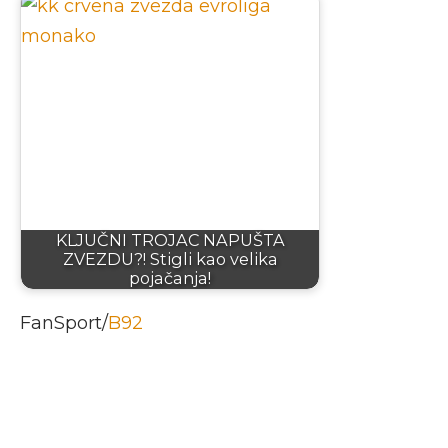
KLJUČNI TROJAC NAPUŠTA
ZVEZDU?! Stigli kao velika
pojačanja!
FanSport/
B92