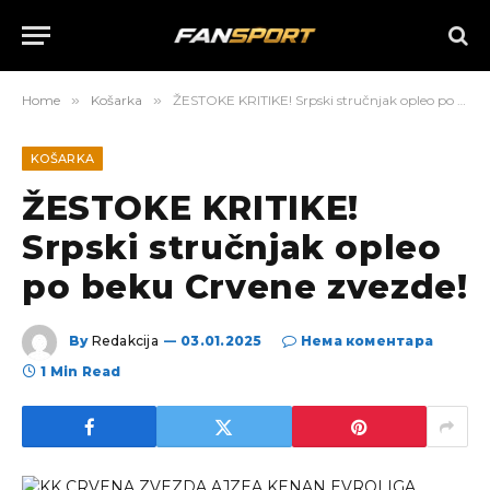
Home
»
Košarka
»
ŽESTOKE KRITIKE! Srpski stručnjak opleo po beku Crvene zvezde!
KOŠARKA
ŽESTOKE KRITIKE!
Srpski stručnjak opleo
po beku Crvene zvezde!
By
Redakcija
03.01.2025
Нема коментара
1 Min Read