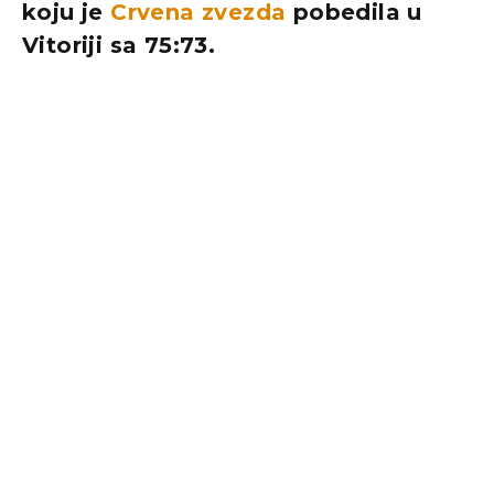
koju je
Crvena zvezda
pobedila u
Vitoriji sa 75:73.