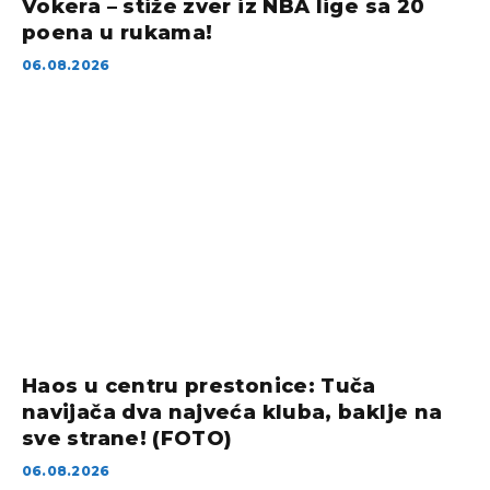
Vokera – stiže zver iz NBA lige sa 20
poena u rukama!
06.08.2026
Haos u centru prestonice: Tuča
navijača dva najveća kluba, baklje na
sve strane! (FOTO)
06.08.2026