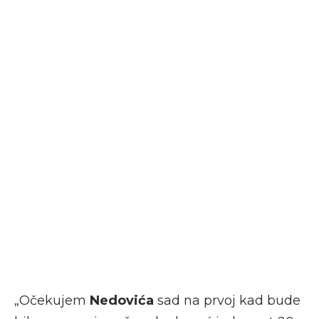
„Očekujem
Nedovića
sad na prvoj kad bude