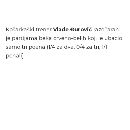
Košarkaški trener
Vlade Đurović
razočaran
je partijama beka crveno-belih koji je ubacio
samo tri poena (1/4 za dva, 0/4 za tri, 1/1
penali).