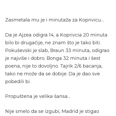
Zasmetala mu je i minutaža za Koprivicu…
Da je Ajzea odigra 14, a Koprivcia 20 minuta
bilo bi drugačije, ne znam što je tako biti.
Pokuševski je slab, Braun 33 minuta, odigrao
je najviše i dobro. Bonga 32 minuta i šest
poena, nije to dovoljno. Tajrik 2/6 bacanja,
tako ne može da se dobije. Da je dao sve
pobedili bi.
Propuštena je velika šansa…
Nije smelo da se izgubi, Madrid je stigao