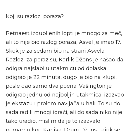
Koji su razlozi poraza?
Petnaest izgubljenih lopti je mnogo za meč,
ali to nije bio razlog poraza, Asvel je imao 17.
Skok je za sedam bio na strani Asvela.
Razlozi za poraz su, Karlik Džons je našao da
odigra najslabiju utakmicu od dolaska,
odigrao je 22 minuta, dugo je bio na klupi,
posle dao samo dva poena. Vašington je
odigrao jednu od najboljih utakmica, izazvao
je ekstazu i prolom navijača u hali. To su do
sada radili mnogi igrači, ali do sada niko nije
tako uradio, mislim da je to izazvalo
pomamu kod Karlika. Drugi Džons Tajrik se