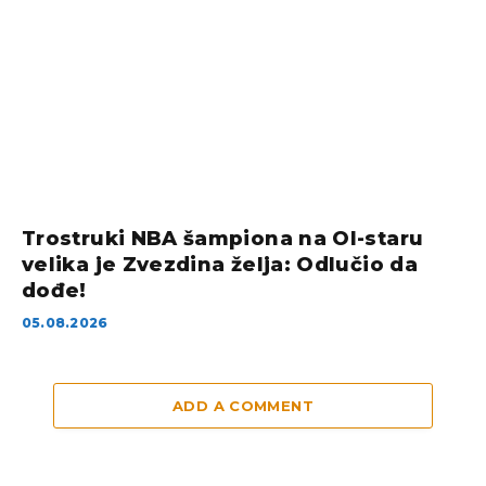
Trostruki NBA šampiona na Ol-staru
velika je Zvezdina želja: Odlučio da
dođe!
05.08.2026
ADD A COMMENT