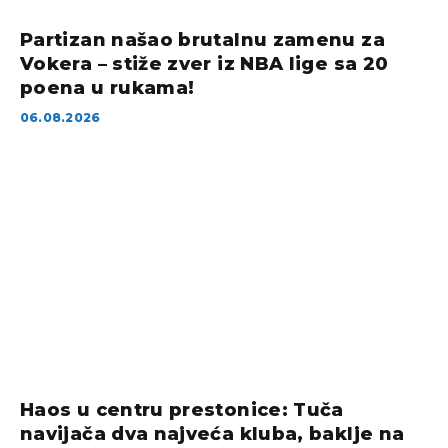
Partizan našao brutalnu zamenu za
Vokera – stiže zver iz NBA lige sa 20
poena u rukama!
06.08.2026
Haos u centru prestonice: Tuča
navijača dva najveća kluba, baklje na