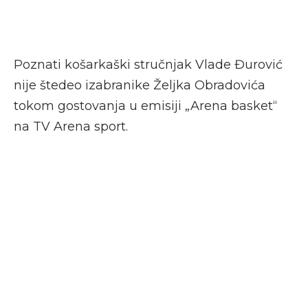
Poznati košarkaški stručnjak Vlade Đurović
nije štedeo izabranike Željka Obradovića
tokom gostovanja u emisiji „Arena basket“
na TV Arena sport.