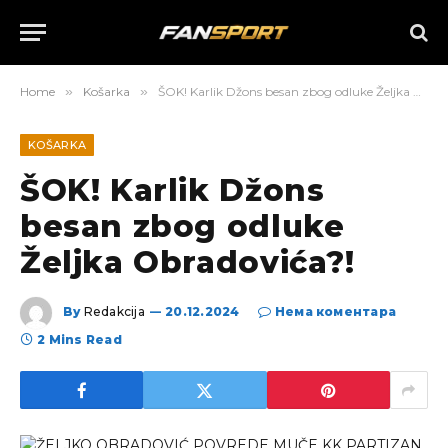
Home
»
Košarka
»
ŠOK! Karlik Džons besan zbog odluke Željka Obradovića?!
KOŠARKA
ŠOK! Karlik Džons
besan zbog odluke
Željka Obradovića?!
By
Redakcija
20.12.2024
Нема коментара
2 Mins Read