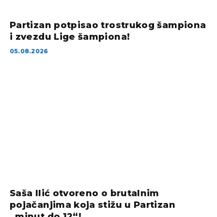
Partizan potpisao trostrukog šampiona
i zvezdu Lige šampiona!
05.08.2026
Saša Ilić otvoreno o brutalnim
pojačanjima koja stižu u Partizan
„minut do 12“!