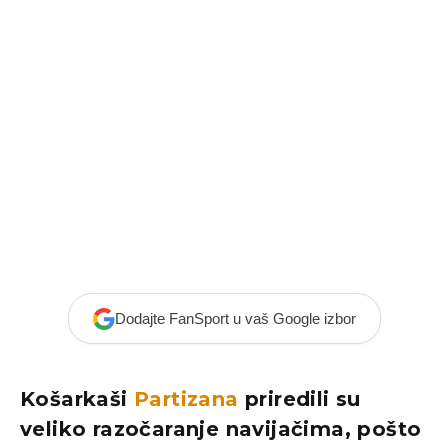
Dodajte FanSport u vaš Google izbor
Košarkaši
Partizana
priredili su
veliko razočaranje navijačima, pošto