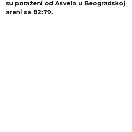
su poraženi od Asvela u Beogradskoj
areni sa 82:79.