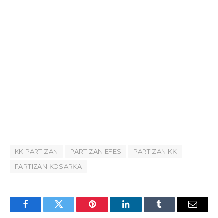
KK PARTIZAN
PARTIZAN EFES
PARTIZAN KK
PARTIZAN KOSARKA
Facebook
Twitter
Pinterest
LinkedIn
Tumblr
Email