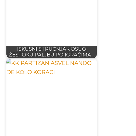
ISKUSNI STRUČNJAK OSUO
ŽESTOKU PALJBU PO IGRAČIMA…