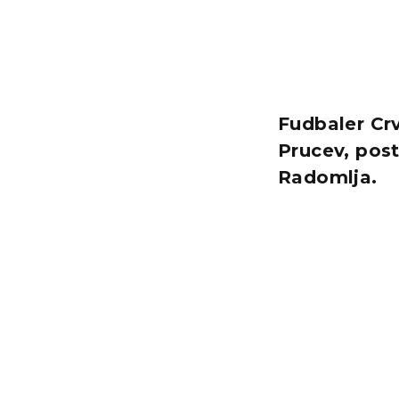
Fudbaler Cr
Prucev, pos
Radomlja.