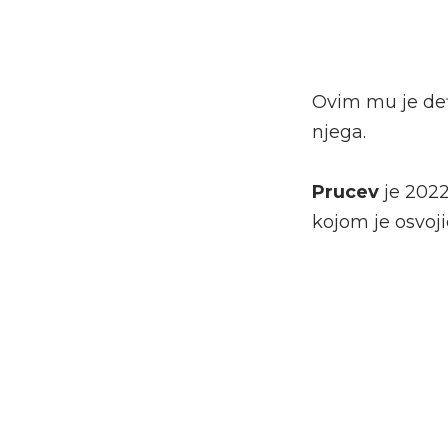
Ovim mu je def
njega.
Prucev
je 2022
kojom je osvoj