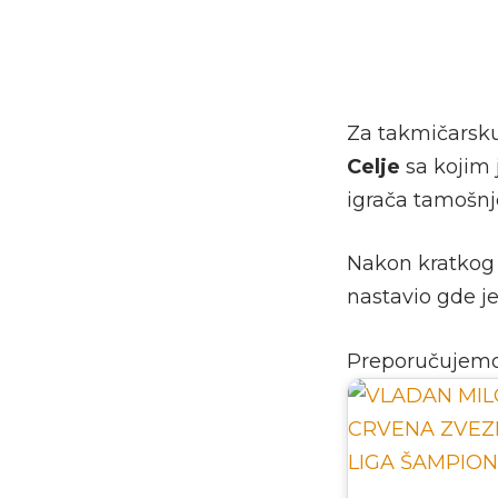
Za takmičarsku
Celje
sa kojim
igrača tamošnj
Nakon kratkog 
nastavio gde j
Preporučujem