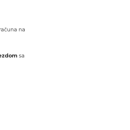
 računa na
vezdom
sa