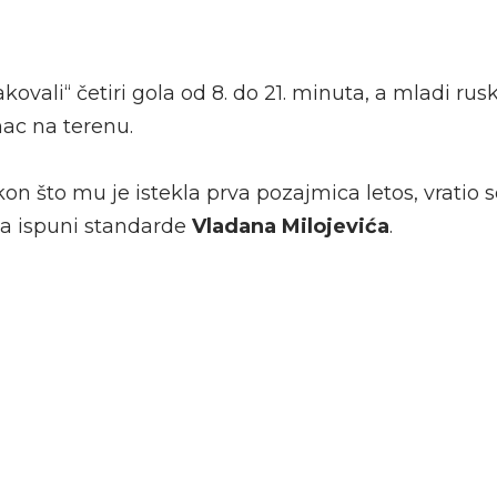
ovali“ četiri gola od 8. do 21. minuta, a mladi rusk
nac na terenu.
n što mu je istekla prva pozajmica letos, vratio 
 da ispuni standarde
Vladana Milojevića
.