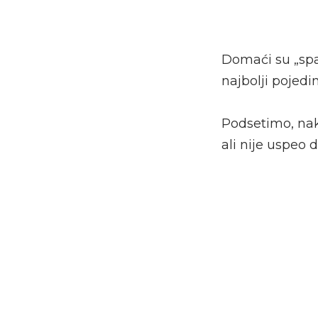
Domaći su „spak
najbolji pojedi
Podsetimo, nako
ali nije uspeo