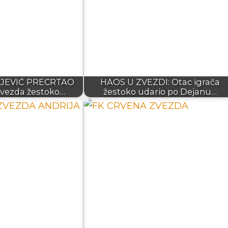
JEVIĆ PRECRTAO
HAOS U ZVEZDI: Otac igrača
vezda žestoko…
žestoko udario po Dejanu…