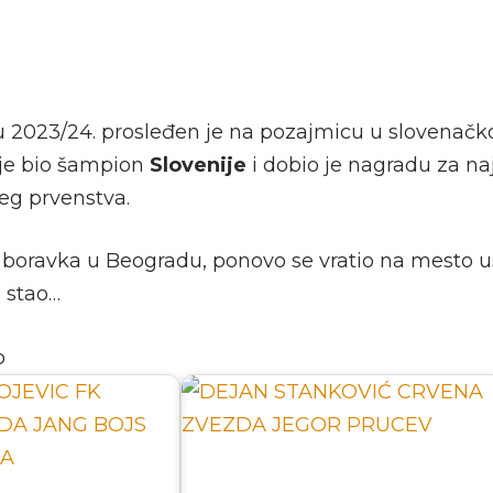
 2023/24. prosleđen je na pozajmicu u slovenačk
 je bio šampion
Slovenije
i dobio je nagradu za n
eg prvenstva.
boravka u Beogradu, ponovo se vratio na mesto u
e stao…
o