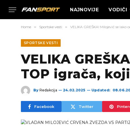
NAJNOVIJE
VODIČI
Home
»
Sportske vesti
»
VELIKA GREŠKA! Milojević se lako od
SPORTSKE VESTI
VELIKA GREŠKA!
TOP igrača, koj
By
Redakcija
24.02.2025
Updated:
08.06.2
Facebook
Twitter
Pinter