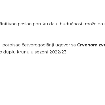
initivno poslao poruku da u budućnosti može da
. potpisao četvorogodišnji ugovor sa
Crvenom z
io duplu krunu u sezoni 2022/23.