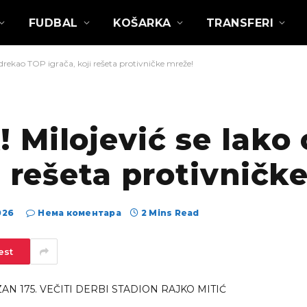
FUDBAL
KOŠARKA
TRANSFERI
rekao TOP igrača, koji rešeta protivničke mreže!
 Milojević se lako
i rešeta protivničk
026
Нема коментара
2 Mins Read
est