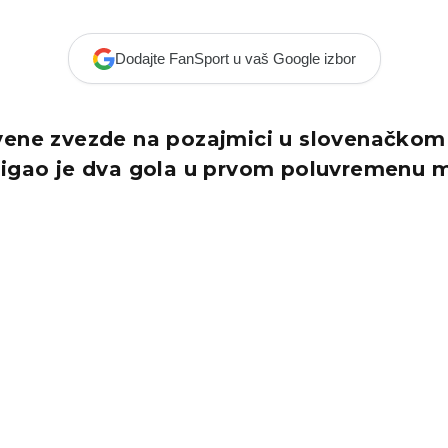
Dodajte FanSport u vaš Google izbor
vene zvezde na pozajmici u slovenačkom 
tigao je dva gola u prvom poluvremenu m