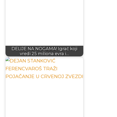
DELIJE NA NOGAMA! Igrač koji
vredi 25 miliona evra i…