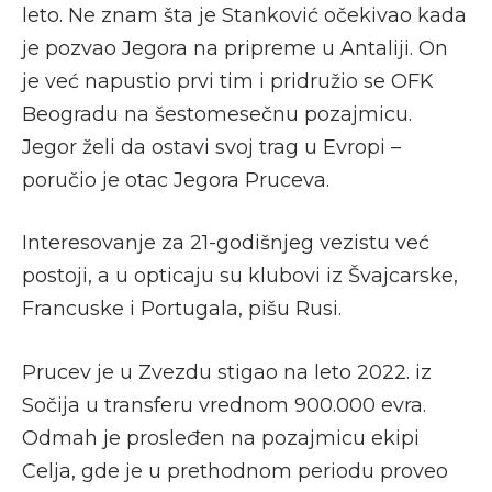
leto. Ne znam šta je Stanković očekivao kada
je pozvao Jegora na pripreme u Antaliji. On
je već napustio prvi tim i pridružio se OFK
Beogradu na šestomesečnu pozajmicu.
Jegor želi da ostavi svoj trag u Evropi –
poručio je otac Jegora Pruceva.
Interesovanje za 21-godišnjeg vezistu već
postoji, a u opticaju su klubovi iz Švajcarske,
Francuske i Portugala, pišu Rusi.
Prucev je u Zvezdu stigao na leto 2022. iz
Sočija u transferu vrednom 900.000 evra.
Odmah je prosleđen na pozajmicu ekipi
Celja, gde je u prethodnom periodu proveo