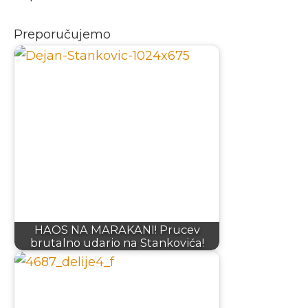
Preporučujemo
HAOS NA MARAKANI! Prucev
brutalno udario na Stankovića!