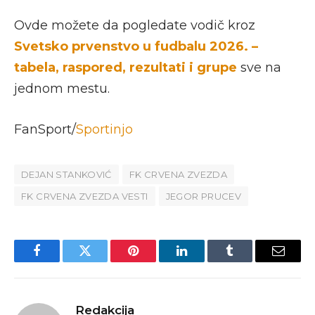
Ovde možete da pogledate vodič kroz
Svetsko prvenstvo u fudbalu 2026. –
tabela, raspored, rezultati i grupe
sve na
jednom mestu.
FanSport/
Sportinjo
DEJAN STANKOVIĆ
FK CRVENA ZVEZDA
FK CRVENA ZVEZDA VESTI
JEGOR PRUCEV
Facebook
Twitter
Pinterest
LinkedIn
Tumblr
Email
Redakcija