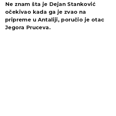
Ne znam šta je Dejan Stanković
očekivao kada ga je zvao na
pripreme u Antaliji, poručio je otac
Jegora Pruceva.