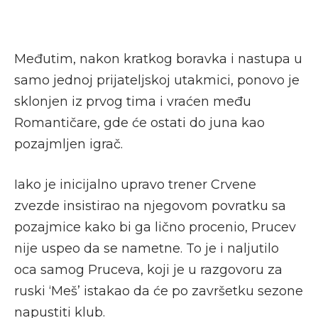
Međutim, nakon kratkog boravka i nastupa u
samo jednoj prijateljskoj utakmici, ponovo je
sklonjen iz prvog tima i vraćen među
Romantičare, gde će ostati do juna kao
pozajmljen igrač.
Iako je inicijalno upravo trener Crvene
zvezde insistirao na njegovom povratku sa
pozajmice kako bi ga lično procenio, Prucev
nije uspeo da se nametne. To je i naljutilo
oca samog Pruceva, koji je u razgovoru za
ruski ‘Meš’ istakao da će po završetku sezone
napustiti klub.