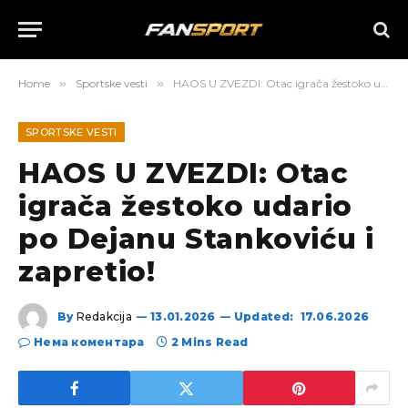
Home
»
Sportske vesti
»
HAOS U ZVEZDI: Otac igrača žestoko udario po Dejanu Stankoviću i zapretio!
SPORTSKE VESTI
HAOS U ZVEZDI: Otac
igrača žestoko udario
po Dejanu Stankoviću i
zapretio!
By
Redakcija
13.01.2026
Updated:
17.06.2026
Нема коментара
2 Mins Read