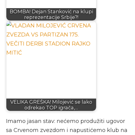
BOMBA! Dejan Stanković na klupi
reprezentacije Srbije?!
VELIKA GREŠKA! Milojević se lako
odrekao TOP igrača,…
Imamo jasan stav: nećemo produžiti ugovor
sa Crvenom zvezdom i napustićemo klub na