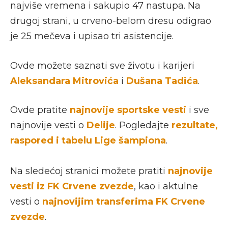
najviše vremena i sakupio 47 nastupa. Na
drugoj strani, u crveno-belom dresu odigrao
je 25 mečeva i upisao tri asistencije.
Ovde možete saznati sve životu i karijeri
Aleksandara Mitrovića
i
Dušana Tadića
.
Ovde pratite
najnovije sportske vesti
i sve
najnovije vesti o
Delije
. Pogledajte
rezultate,
raspored i tabelu Lige šampiona
.
Na sledećoj stranici možete pratiti
najnovije
vesti iz FK Crvene zvezde
, kao i aktulne
vesti o
najnovijim transferima FK Crvene
zvezde
.