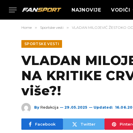
NAJNOVIJE
VODIČI
Home
»
Sportske vesti
»
VLADAN MILOJEVIĆ ŽESTOKO ODGO
SPORTSKE VESTI
VLADAN MILOJ
NA KRITIKE CRV
više?!
By
Redakcija
29.05.2025
Updated:
16.06.2
Facebook
Twitter
Pinter