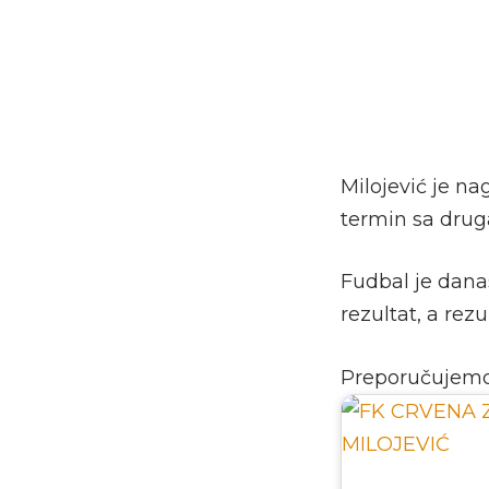
Milojević je na
termin sa drug
Fudbal je danas
rezultat, a rez
Preporučujem