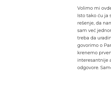
Volimo mi ovde
Isto tako ću ja
rešenje, da na
sam već jednom
treba da uradim
govorimo o Par
krenemo prvens
interesantnije
odgovore. Samo 