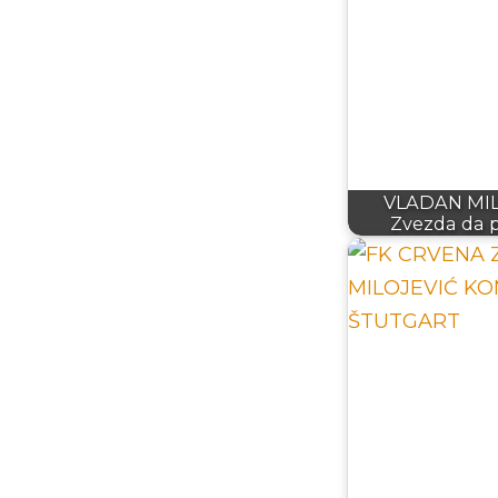
VLADAN MIL
Zvezda da p