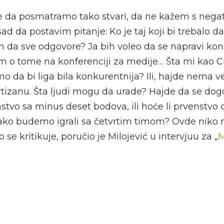
 da posmatramo tako stvari, da ne kažem s negat
 sad da postavim pitanje: Ko je taj koji bi trebalo 
m da sve odgovore? Ja bih voleo da se napravi kon
 o tome na konferenciji za medije… Šta mi kao 
o da bi liga bila konkurentnija? Ili, hajde nema v
tizanu. Šta ljudi mogu da urade? Hajde da se do
tvo sa minus deset bodova, ili hoće li prvenstvo
 ako budemo igrali sa četvrtim timom? Ovde niko 
se kritikuje, poručio je Milojević u intervjuu za „
M