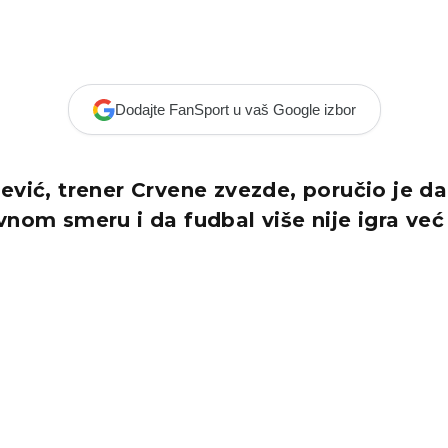
Dodajte FanSport u vaš Google izbor
ević, trener Crvene zvezde, poručio je da 
vnom smeru i da fudbal više nije igra već 