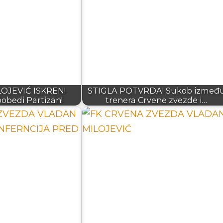
OJEVIĆ ISKREN!
STIGLA POTVRDA! Sukob izmeđ
obedi Partizan!
trenera Crvene zvezde i…