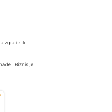
a zgrade ili
snađe… Biznis je