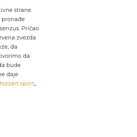
ivne strane.
da pronađe
senzus. Pričao
Crvena zvezda
eze, da
govorimo da
 da bude
ne daje
ozzart sport
„