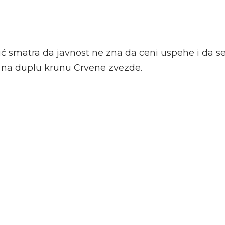
ić smatra da javnost ne zna da ceni uspehe i da s
i na duplu krunu Crvene zvezde.