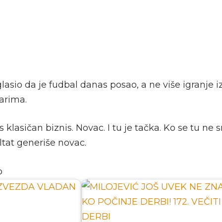
glasio da je fudbal danas posao, a ne više igranje iz
arima.
 klasičan biznis. Novac. I tu je tačka. Ko se tu ne 
ultat generiše novac.
o