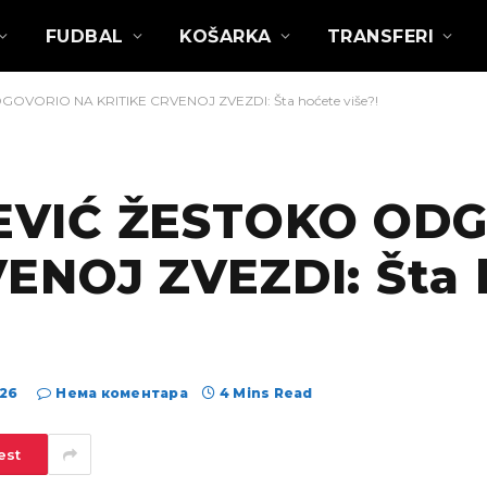
FUDBAL
KOŠARKA
TRANSFERI
VORIO NA KRITIKE CRVENOJ ZVEZDI: Šta hoćete više?!
EVIĆ ŽESTOKO OD
ENOJ ZVEZDI: Šta 
026
Нема коментара
4 Mins Read
est