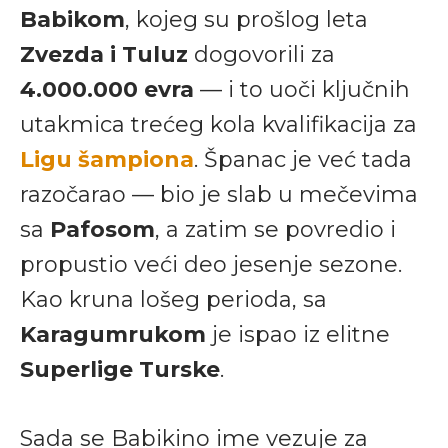
Babikom
, kojeg su prošlog leta
Zvezda i Tuluz
dogovorili za
4.000.000 evra
— i to uoči ključnih
utakmica trećeg kola kvalifikacija za
Ligu šampiona
. Španac je već tada
razočarao — bio je slab u mečevima
sa
Pafosom
, a zatim se povredio i
propustio veći deo jesenje sezone.
Kao kruna lošeg perioda, sa
Karagumrukom
je ispao iz elitne
Superlige Turske
.
Sada se Babikino ime vezuje za