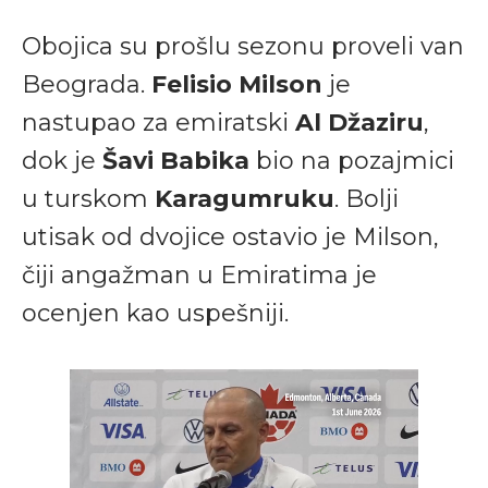
Obojica su prošlu sezonu proveli van
Beograda.
Felisio Milson
je
nastupao za emiratski
Al Džaziru
,
dok je
Šavi Babika
bio na pozajmici
u turskom
Karagumruku
. Bolji
utisak od dvojice ostavio je Milson,
čiji angažman u Emiratima je
ocenjen kao uspešniji.