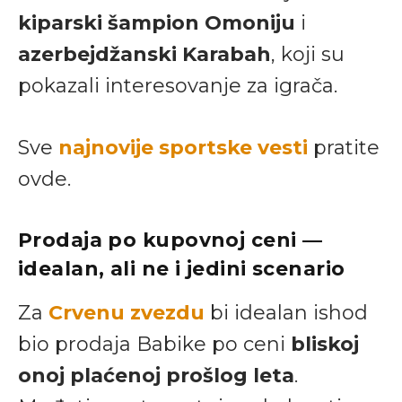
kiparski šampion Omoniju
i
azerbejdžanski Karabah
, koji su
pokazali interesovanje za igrača.
Sve
najnovije sportske vesti
pratite
ovde.
Prodaja po kupovnoj ceni —
idealan, ali ne i jedini scenario
Za
Crvenu zvezdu
bi idealan ishod
bio prodaja Babike po ceni
bliskoj
onoj plaćenoj prošlog leta
.