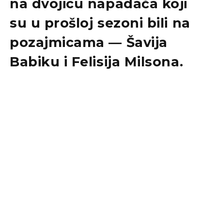
na dvojicu napadača koji
su u prošloj sezoni bili na
pozajmicama —
Šavija
Babiku
i
Felisija Milsona
.