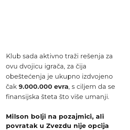
Klub sada aktivno traži rešenja za
ovu dvojicu igrača, za čija
obeštećenja je ukupno izdvojeno
čak
9.000.000 evra
, s ciljem da se
finansijska šteta što više umanji.
Milson bolji na pozajmici, ali
povratak u Zvezdu nije opcija