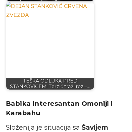
TEŠKA ODLUKA PRED
STANKOVIĆEM! Terzić traži rez –…
Babika interesantan Omoniji i
Karabahu
Složenija je situacija sa
Šavijem