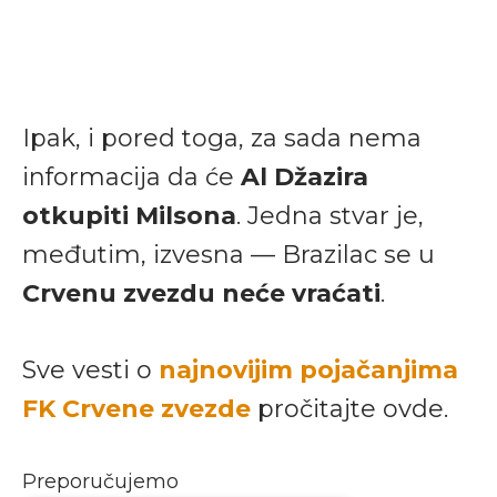
Ipak, i pored toga, za sada nema
informacija da će
Al Džazira
otkupiti Milsona
. Jedna stvar je,
međutim, izvesna — Brazilac se u
Crvenu zvezdu neće vraćati
.
Sve vesti o
najnovijim pojačanjima
FK Crvene zvezde
pročitajte ovde.
Preporučujemo