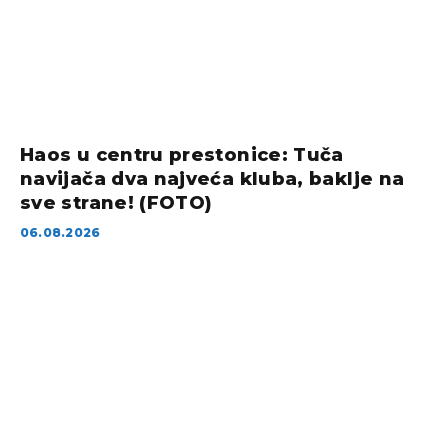
Haos u centru prestonice: Tuča
navijača dva najveća kluba, baklje na
sve strane! (FOTO)
06.08.2026