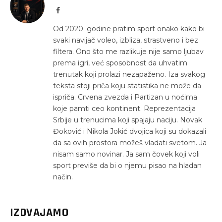
Facebook
Od 2020. godine pratim sport onako kako bi
svaki navijač voleo, izbliza, strastveno i bez
filtera. Ono što me razlikuje nije samo ljubav
prema igri, već sposobnost da uhvatim
trenutak koji prolazi nezapaženo. Iza svakog
teksta stoji priča koju statistika ne može da
ispriča. Crvena zvezda i Partizan u noćima
koje pamti ceo kontinent. Reprezentacija
Srbije u trenucima koji spajaju naciju. Novak
Đoković i Nikola Jokić dvojica koji su dokazali
da sa ovih prostora možeš vladati svetom. Ja
nisam samo novinar. Ja sam čovek koji voli
sport previše da bi o njemu pisao na hladan
način.
IZDVAJAMO