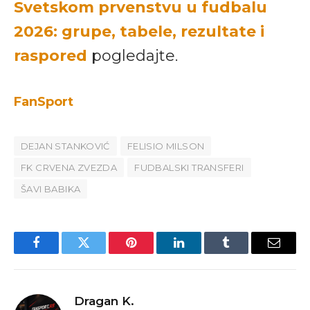
Svetskom prvenstvu u fudbalu
2026: grupe, tabele, rezultate i
raspored
pogledajte.
FanSport
DEJAN STANKOVIĆ
FELISIO MILSON
FK CRVENA ZVEZDA
FUDBALSKI TRANSFERI
ŠAVI BABIKA
Facebook
Twitter
Pinterest
LinkedIn
Tumblr
Email
Dragan K.