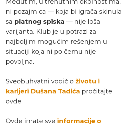
Međutim, u trenutnim okolnostima,
ni pozajmica — koja bi igrača skinula
sa
platnog spiska
— nije loša
varijanta. Klub je u potrazi za
najboljim mogućim rešenjem u
situaciji koja ni po čemu nije
povoljna.
Sveobuhvatni vodič o
životu i
karijeri Dušana Tadića
pročitajte
ovde.
Ovde imate sve
informacije o