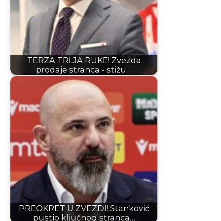
TERZA TRLJA RUKE! Zvezda
prodaje stranca - stižu…
PREOKRET U ZVEZDI! Stanković
pustio ključnog stranca…