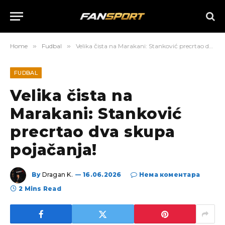
Home
»
Fudbal
»
Velika čista na Marakani: Stanković precrtao dva skupa pojačanja!
FUDBAL
Velika čista na
Marakani: Stanković
precrtao dva skupa
pojačanja!
By
Dragan K.
16.06.2026
Нема коментара
2 Mins Read