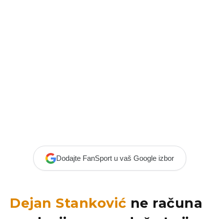
Dodajte FanSport u vaš Google izbor
Dejan Stanković
ne računa