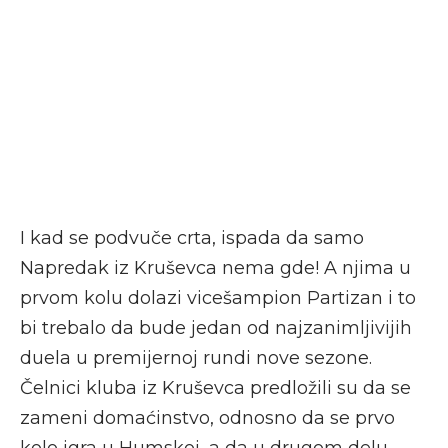
I kad se podvuče crta, ispada da samo
Napredak iz Kruševca nema gde! A njima u
prvom kolu dolazi vicešampion Partizan i to
bi trebalo da bude jedan od najzanimljivijih
duela u premijernoj rundi nove sezone.
Čelnici kluba iz Kruševca predložili su da se
zameni domaćinstvo, odnosno da se prvo
kolo igra u Humskoj, a da u drugom delu