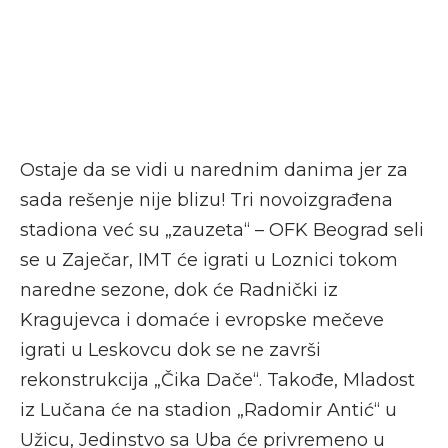
Ostaje da se vidi u narednim danima jer za
sada rešenje nije blizu! Tri novoizgrađena
stadiona već su „zauzeta“ – OFK Beograd seli
se u Zaječar, IMT će igrati u Loznici tokom
naredne sezone, dok će Radnički iz
Kragujevca i domaće i evropske mečeve
igrati u Leskovcu dok se ne završi
rekonstrukcija „Čika Dače“. Takođe, Mladost
iz Lučana će na stadion „Radomir Antić“ u
Užicu, Jedinstvo sa Uba će privremeno u