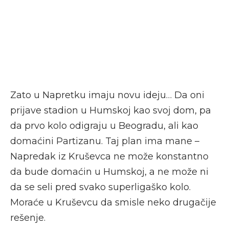
Zato u Napretku imaju novu ideju… Da oni
prijave stadion u Humskoj kao svoj dom, pa
da prvo kolo odigraju u Beogradu, ali kao
domaćini Partizanu. Taj plan ima mane –
Napredak iz Kruševca ne može konstantno
da bude domaćin u Humskoj, a ne može ni
da se seli pred svako superligaško kolo.
Moraće u Kruševcu da smisle neko drugačije
rešenje.