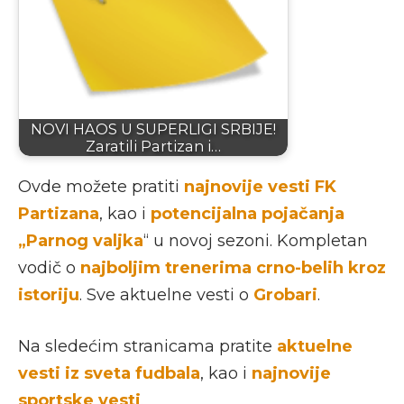
NOVI HAOS U SUPERLIGI SRBIJE!
Zaratili Partizan i…
Ovde možete pratiti
najnovije vesti FK
Partizana
, kao i
potencijalna pojačanja
„Parnog valjka
“ u novoj sezoni. Kompletan
vodič o
najboljim trenerima crno-belih kroz
istoriju
. Sve aktuelne vesti o
Grobari
.
Na sledećim stranicama pratite
aktuelne
vesti iz sveta fudbala
, kao i
najnovije
sportske vesti
.