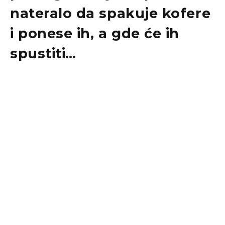
nateralo da spakuje kofere
i ponese ih, a gde će ih
spustiti…