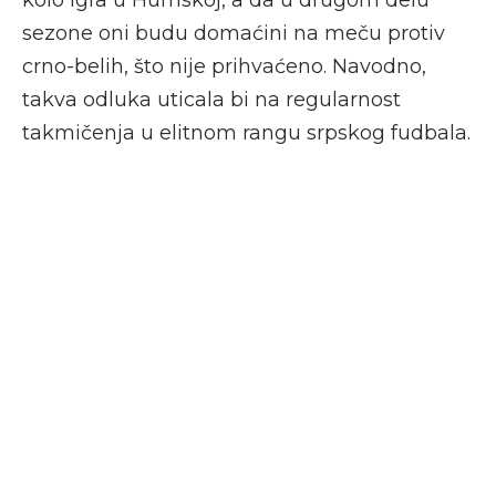
sezone oni budu domaćini na meču protiv
crno-belih, što nije prihvaćeno. Navodno,
takva odluka uticala bi na regularnost
takmičenja u elitnom rangu srpskog fudbala.