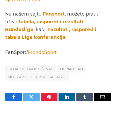
Na našem sajtu
Fansport
, možete pratiti
uživo
tabela, raspored i rezultati
Bundeslige
, kao i
rezultati, raspored i
tabela Lige konferencije
.
FanSport/
MondoSport
FK NAPREDAK KRUŠEVAC
FK PARTIZAN
MOZZARTBET SUPERLIGA SRBIJE
Facebook
Twitter
Pinterest
LinkedIn
Tumblr
Email