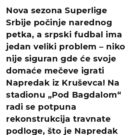
Nova sezona Superlige
Srbije počinje narednog
petka, a srpski fudbal ima
jedan veliki problem – niko
nije siguran gde će svoje
domaće mečeve igrati
Napredak iz Kruševca! Na
stadionu „Pod Bagdalom“
radi se potpuna
rekonstrukcija travnate
podloge, što je Napredak