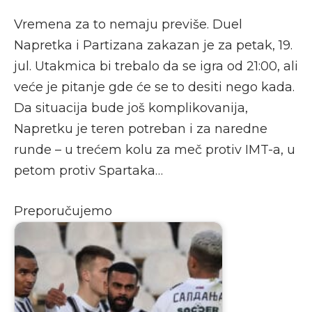
Vremena za to nemaju previše. Duel
Napretka i Partizana zakazan je za petak, 19.
jul. Utakmica bi trebalo da se igra od 21:00, ali
veće je pitanje gde će se to desiti nego kada.
Da situacija bude još komplikovanija,
Napretku je teren potreban i za naredne
runde – u trećem kolu za meč protiv IMT-a, u
petom protiv Spartaka…
Preporučujemo