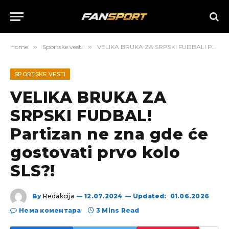
Home
»
Sportske vesti
»
VELIKA BRUKA ZA SRPSKI FUDBAL! Partizan ne zna gde će gostovati prvo kolo SLS?!
SPORTSKE VESTI
VELIKA BRUKA ZA
SRPSKI FUDBAL!
Partizan ne zna gde će
gostovati prvo kolo
SLS?!
By
Redakcija
12.07.2024
Updated:
01.06.2026
Нема коментара
3 Mins Read