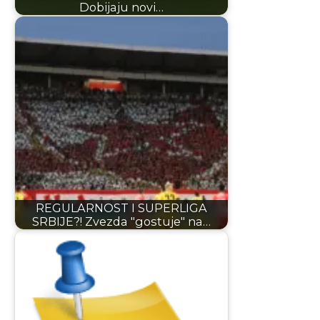
Dobijaju novi…
REGULARNOST I SUPERLIGA
SRBIJE?! Zvezda "gostuje" na…