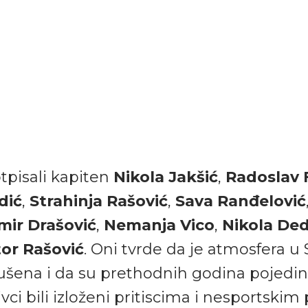
tpisali kapiten
Nikola Jakšić
,
Radoslav F
dić
,
Strahinja Rašović
,
Sava Ranđelović
ir Drašović
,
Nemanja Vico
,
Nikola Ded
tor Rašović
. Oni tvrde da je atmosfera u
rušena i da su prethodnih godina pojedin
vci bili izloženi pritiscima i nesportskim