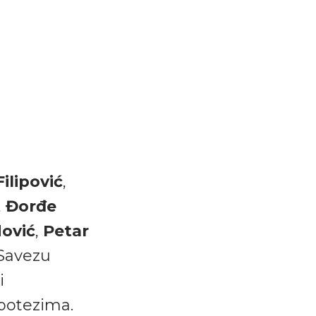
ilipović
,
,
Đorđe
ović
,
Petar
 Savezu
i
 potezima.