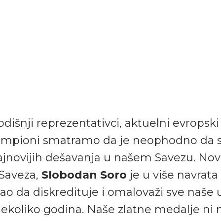
išnji reprezentativci, aktuelni evropski 
šampioni smatramo da je neophodno da 
novijih dešavanja u našem Savezu. Nov
Saveza,
Slobodan Soro
je u više navrata
šao da diskredituje i omalovaži sve naše
nekoliko godina. Naše zlatne medalje ni