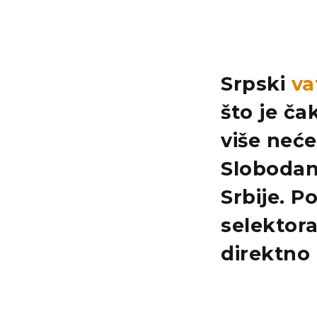
Srpski
va
što je ča
više neće
Slobodan
Srbije
. P
selektor
direktno 