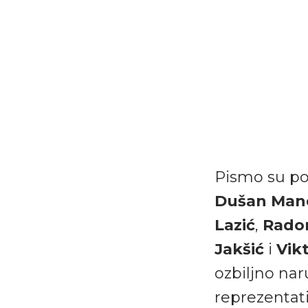
Pismo su po
Dušan Man
Lazić
,
Radom
Jakšić
i
Vik
ozbiljno na
reprezentati