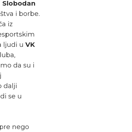
i
Slobodan
štva i borbe.
a iz
nesportskim
 ljudi u
VK
kluba,
amo da su i
j
 dalji
di se u
i pre nego