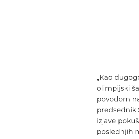
„Kao dugogod
olimpijski 
povodom naj
predsednik 
izjave poku
poslednjih 