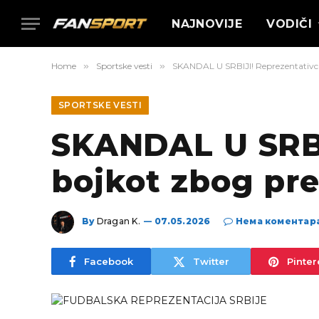
NAJNOVIJE
VODIČI
Home
»
Sportske vesti
»
SKANDAL U SRBIJI! Reprezentativci 
SPORTSKE VESTI
SKANDAL U SRBIJ
bojkot zbog pr
By
Dragan K.
07.05.2026
Нема коментар
Facebook
Twitter
Pinter