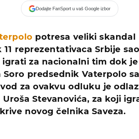
Dodajte FanSport u vaš Google izbor
terpolo
potresa veliki skandal
k 11
reprezentativaca Srbije
sao
 igrati za nacionalni tim dok je
 Soro
predsednik
Vaterpolo s
ovod za ovakvu odluku je odla
a
Uroša Stevanovića
, za koji igr
krive novog čelnika Saveza.