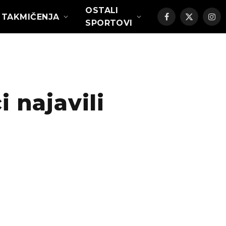
OSTALI
TAKMIČENJA
Facebook
X
Ins
SPORTOVI
(Twitter)
 najavili