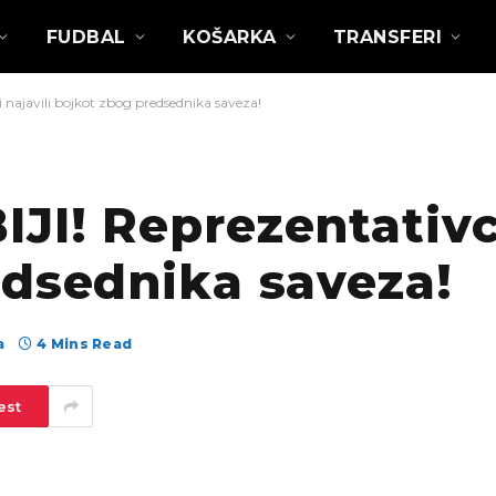
FUDBAL
KOŠARKA
TRANSFERI
najavili bojkot zbog predsednika saveza!
I! Reprezentativci
edsednika saveza!
а
4 Mins Read
est