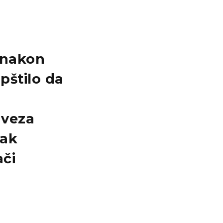
 nakon
pštilo da
aveza
zak
ači