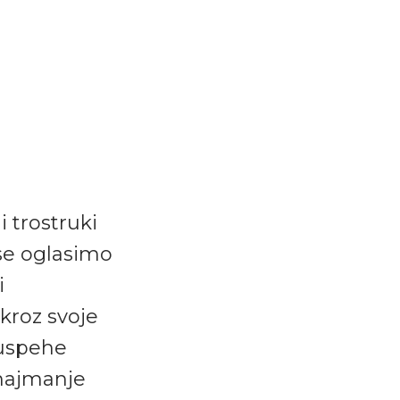
i trostruki
se oglasimo
i
 kroz svoje
 uspehe
 najmanje