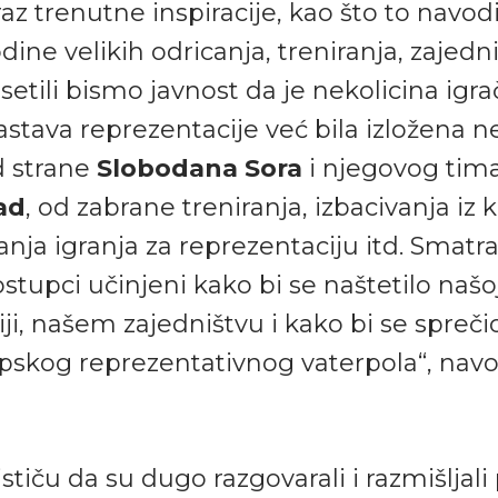
raz trenutne inspiracije, kao što to navod
odine velikih odricanja, treniranja, zajedni
etili bismo javnost da je nekolicina igrač
stava reprezentacije već bila izložena 
d strane
Slobodana Sora
i njegovog tima
ad
, od zabrane treniranja, izbacivanja iz 
nja igranja za reprezentaciju itd. Smatr
postupci učinjeni kako bi se naštetilo našo
ji, našem zajedništvu i kako bi se sprečio
pskog reprezentativnog vaterpola“, navo
 ističu da su dugo razgovarali i razmišljal