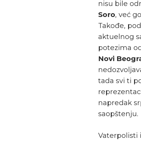
nisu bile od
Soro
, već g
Takođe, pods
aktuelnog sa
potezima o
Novi Beogr
nedozvoljava
tada svi ti 
reprezentaci
napredak sr
saopštenju.
Vaterpolisti