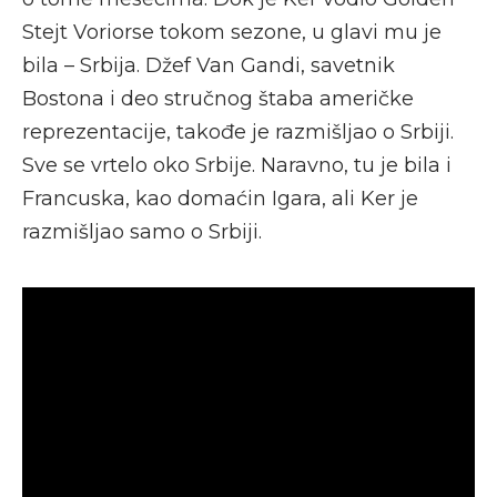
Stejt Voriorse tokom sezone, u glavi mu je
bila – Srbija. Džef Van Gandi, savetnik
Bostona i deo stručnog štaba američke
reprezentacije, takođe je razmišljao o Srbiji.
Sve se vrtelo oko Srbije. Naravno, tu je bila i
Francuska, kao domaćin Igara, ali Ker je
razmišljao samo o Srbiji.