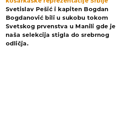
košarkaške reprezentacije Srbije
Svetislav Pešić i kapiten Bogdan
Bogdanović bili u sukobu tokom
Svetskog prvenstva u Manili gde je
naša selekcija stigla do srebrnog
odličja.