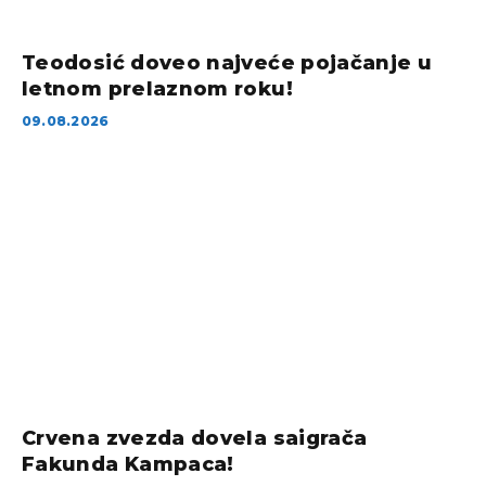
Teodosić doveo najveće pojačanje u
letnom prelaznom roku!
09.08.2026
Crvena zvezda dovela saigrača
Fakunda Kampaca!