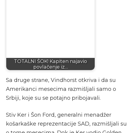
TOTALNI ŠOK! Kapiten najavio
povlačenje iz…
Sa druge strane, Vindhorst otkriva i da su
Amerikanci mesecima razmišljali samo o
Srbiji, koje su se potajno pribojavali.
Stiv Ker i Šon Ford, generalni menadžer
košarkaške reprezentacije SAD, razmišljali su
o tome mesecima. Dok je Ker vodio Golden