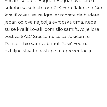
Sećam se da je Bogdan Bogdanović bio u
sukobu sa selektorom Pešićem. Jako je teško
kvalifikovati se za Igre jer morate da budete
jedan od dva najbolja evropska tima. Kada
su se kvalifikovali, pomislio sam: ‘Ovo je loša
vest za SAD.’ Srešćemo se sa Jokićem u
Parizu – bio sam zabrinut. Jokić veoma
ozbiljno shvata nastupe u reprezentaciji.