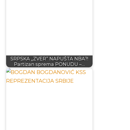
SRPSKA „ZVER“ NAPUŠTA NBA?!
Partizan sprema PONUDU –…