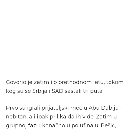
Govorio je zatim i o prethodnom letu, tokom
kog su se Srbija i SAD sastali tri puta.
Prvo su igrali prijateljski meč u Abu Dabiju –
nebitan, ali ipak prilika da ih vide. Zatim u
grupnoj fazi i konačno u polufinalu. Pešić,