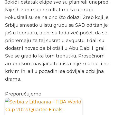
Jokić i ostatak ekipe sve su planirali unapred.
Nije ih zanimao rezultat meča u grupi.
Fokusirali su se na ono što dolazi. Žreb koji je
Srbiju smestio u istu grupu sa SAD održan je
još u februaru, a oni su tada već počeli da se
pripremaju za taj susret u avgustu. I dali su
dodatni novac da bi otišli u Abu Dabi i igrali.
Sve se gradilo ka tom trenutku. Prosečnom
američkom navijaču to ništa nije značilo, i ne
krivim ih, ali u pozadini se odvijala ozbiljna
drama.
Preporučujemo