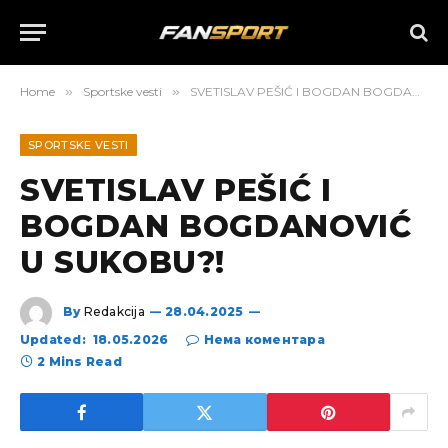
Home
»
Sportske vesti
»
SVETISLAV PEŠIĆ I BOGDAN BOGDANOVIĆ U SUKOBU?!
SPORTSKE VESTI
SVETISLAV PEŠIĆ I
BOGDAN BOGDANOVIĆ
U SUKOBU?!
By
Redakcija
28.04.2025
Updated:
18.05.2026
Нема коментара
2 Mins Read