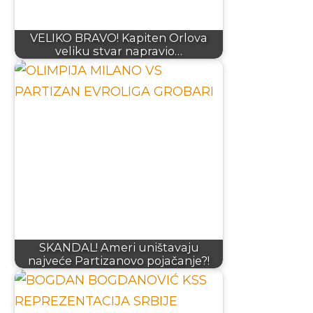
VELIKO BRAVO! Kapiten Orlova
veliku stvar napravio…
SKANDAL! Ameri uništavaju
najveće Partizanovo pojačanje?!