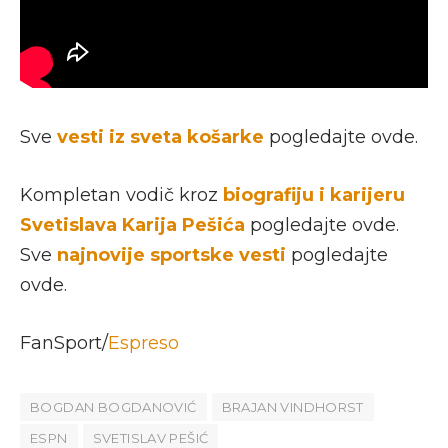
Sve
vesti iz sveta košarke
pogledajte ovde.
Kompletan vodič kroz
biografiju i karijeru
Svetislava Karija Pešića
pogledajte ovde.
Sve
najnovije sportske vesti
pogledajte
ovde.
FanSport/
Espreso
BOGDAN BOGDANOVIĆ
BRAJAN VINDHORST
ESPN
SVETISLAV PEŠIĆ