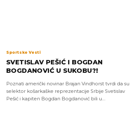
Sportske Vesti
SVETISLAV PEŠIĆ I BOGDAN
BOGDANOVIĆ U SUKOBU?!
Poznati američki novinar Brajan Vindhorst tvrdi da su
selektor košarkaške reprezentacije Srbije Svetislav
Pešić i kapiten Bogdan Bogdanović bili u…