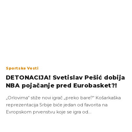
Sportske Vesti
DETONACIJA! Svetislav Pešić dobija
NBA pojačanje pred Eurobasket?!
„Orlovima“ stiže novi igrač „preko bare?“ Košarkaška
reprezentacija Srbije biće jedan od favorita na
Evropskom prvenstvu koje se igra od…