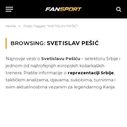
Home
»
Posts Tagged "SVETISLAV PEŠIĆ"
BROWSING:
SVETISLAV PEŠIĆ
Najnovije vesti o
Svetislavu Pešiću
– selektoru Srbije i
jednom od najtrofejnijih evropskih košarkaških
trenera. Pratite informacije o
reprezentaciji Srbije
,
taktičkim analizama, izjavama, sukobima, turnirima i
svim aktuelnostima vezanim za legendarnog Karija.