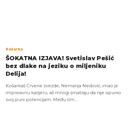
Košarka
ŠOKATNA IZJAVA! Svetislav Pešić
bez dlake na jeziku o miljeniku
Delija!
Košarkaš Crvene zvezde, Nemanja Nedović, imao je
impresivnu karijeru, ali mnogi smatraju da nije ispunio
svoj puni potencijam. Među tim…