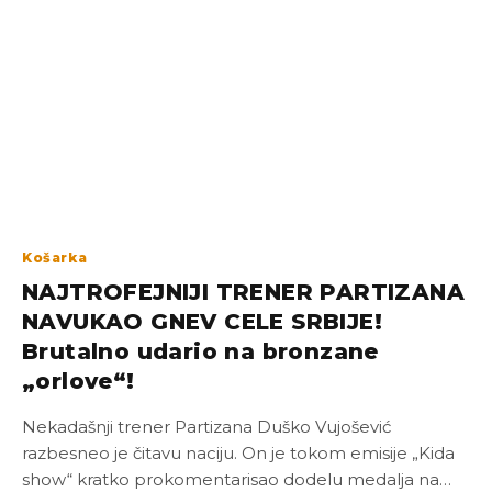
Košarka
NAJTROFEJNIJI TRENER PARTIZANA
NAVUKAO GNEV CELE SRBIJE!
Brutalno udario na bronzane
„orlove“!
Nekadašnji trener Partizana Duško Vujošević
razbesneo je čitavu naciju. On je tokom emisije „Kida
show“ kratko prokomentarisao dodelu medalja na…