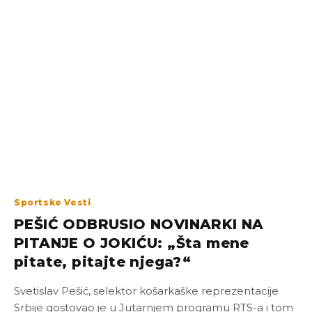
Sportske Vesti
PEŠIĆ ODBRUSIO NOVINARKI NA
PITANJE O JOKIĆU: „Šta mene
pitate, pitajte njega?“
Svetislav Pešić, selektor košarkaške reprezentacije
Srbije gostovao je u Jutarnjem programu RTS-a i tom