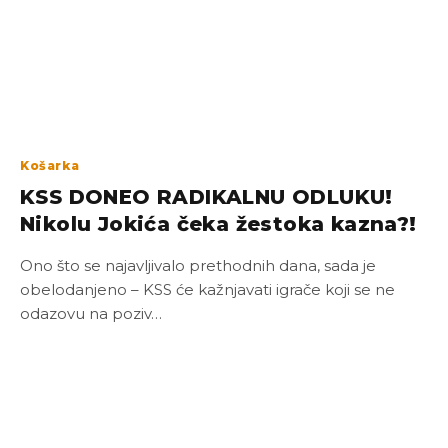
Košarka
KSS DONEO RADIKALNU ODLUKU!
Nikolu Jokića čeka žestoka kazna?!
Ono što se najavljivalo prethodnih dana, sada je
obelodanjeno – KSS će kažnjavati igrače koji se ne
odazovu na poziv…