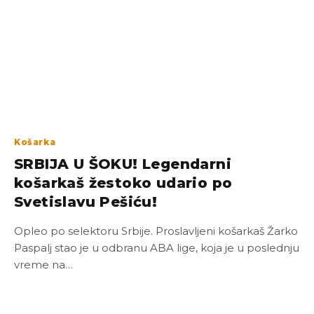
Košarka
SRBIJA U ŠOKU! Legendarni
košarkaš žestoko udario po
Svetislavu Pešiću!
Opleo po selektoru Srbije. Proslavljeni košarkaš Žarko
Paspalj stao je u odbranu ABA lige, koja je u poslednju
vreme na…