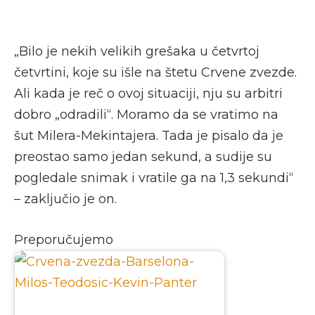
„Bilo je nekih velikih grešaka u četvrtoj
četvrtini, koje su išle na štetu Crvene zvezde.
Ali kada je reč o ovoj situaciji, nju su arbitri
dobro „odradili“. Moramo da se vratimo na
šut Milera-Mekintajera. Tada je pisalo da je
preostao samo jedan sekund, a sudije su
pogledale snimak i vratile ga na 1,3 sekundi“
– zaključio je on.
Preporučujemo