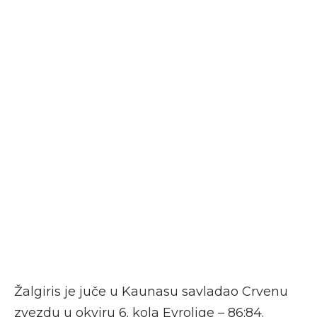
Žalgiris je juče u Kaunasu savladao Crvenu
zvezdu u okviru 6. kola Evrolige – 86:84.