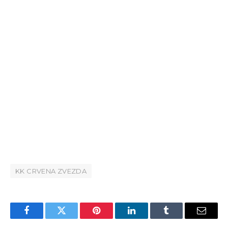
KK CRVENA ZVEZDA
Facebook
Twitter
Pinterest
LinkedIn
Tumblr
Email