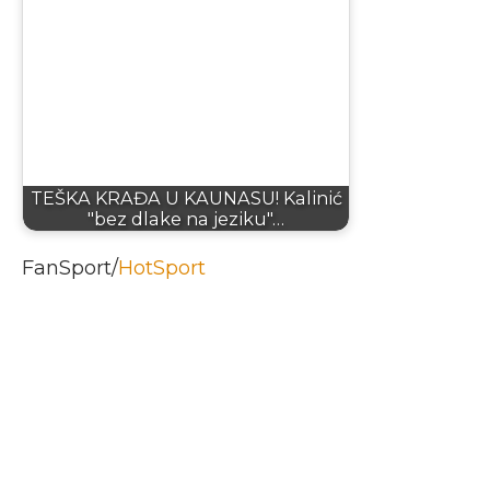
TEŠKA KRAĐA U KAUNASU! Kalinić
"bez dlake na jeziku"…
FanSport/
HotSport