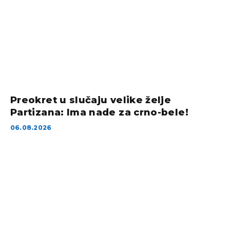
Preokret u slučaju velike želje
Partizana: Ima nade za crno-bele!
06.08.2026