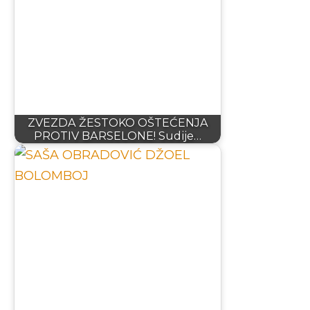
ZVEZDA ŽESTOKO OŠTEĆENJA
PROTIV BARSELONE! Sudije…