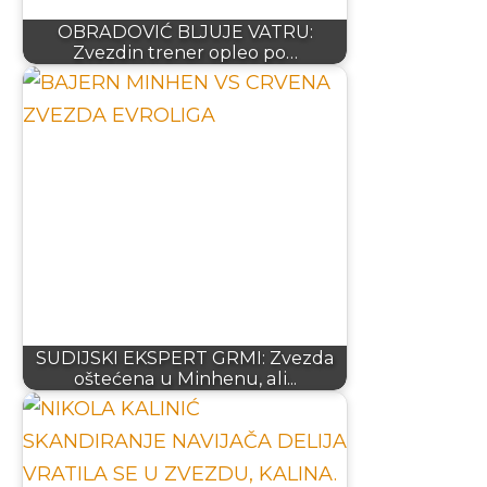
OBRADOVIĆ BLJUJE VATRU:
Zvezdin trener opleo po…
SUDIJSKI EKSPERT GRMI: Zvezda
oštećena u Minhenu, ali...