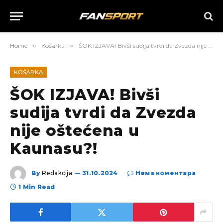
Home
»
Košarka
»
ŠOK IZJAVA! Bivši sudija tvrdi da Zvezda nije oštećena u Kaunasu?!
KOŠARKA
ŠOK IZJAVA! Bivši
sudija tvrdi da Zvezda
nije oštećena u
Kaunasu?!
By
Redakcija
31.10.2024
Нема коментара
1 Min Read