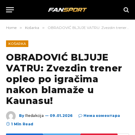
Home
»
Košarka
»
OBRADOVIĆ BLJUJE VATRU: Zvezdin trener opleo po igračima nakon blamaže u Kaunasu!
KOŠARKA
OBRADOVIĆ BLJUJE
VATRU: Zvezdin trener
opleo po igračima
nakon blamaže u
Kaunasu!
By
Redakcija
09.01.2026
Нема коментара
1 Min Read