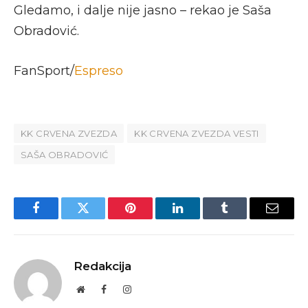
Gledamo, i dalje nije jasno – rekao je Saša
Obradović.
FanSport/
Espreso
KK CRVENA ZVEZDA
KK CRVENA ZVEZDA VESTI
SAŠA OBRADOVIĆ
Facebook
Twitter
Pinterest
LinkedIn
Tumblr
Email
Redakcija
Website
Facebook
Instagram