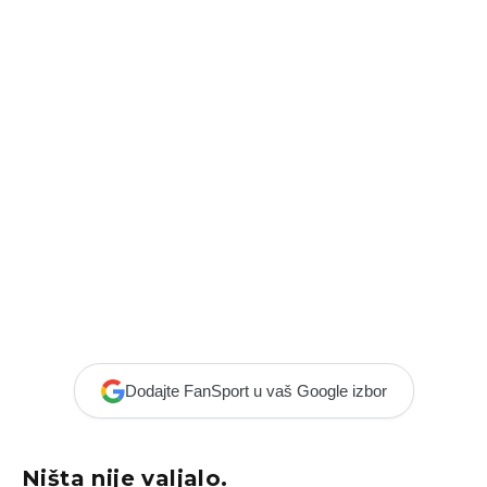
Dodajte FanSport u vaš Google izbor
Ništa nije valjalo.