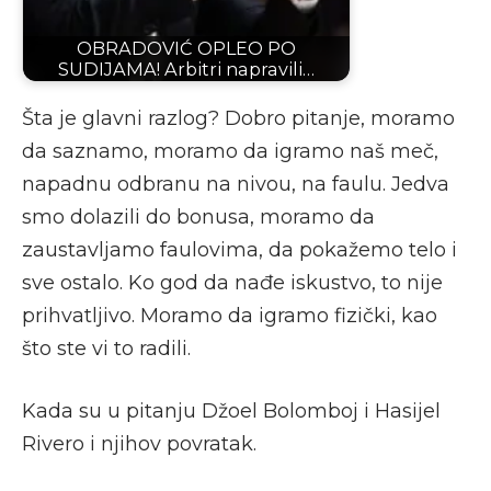
OBRADOVIĆ OPLEO PO
SUDIJAMA! Arbitri napravili…
Šta je glavni razlog? Dobro pitanje, moramo
da saznamo, moramo da igramo naš meč,
napadnu odbranu na nivou, na faulu. Jedva
smo dolazili do bonusa, moramo da
zaustavljamo faulovima, da pokažemo telo i
sve ostalo. Ko god da nađe iskustvo, to nije
prihvatljivo. Moramo da igramo fizički, kao
što ste vi to radili.
Kada su u pitanju Džoel Bolomboj i Hasijel
Rivero i njihov povratak.