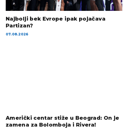
Najbolji bek Evrope ipak pojačava
Partizan?
07.08.2026
Američki centar stiže u Beograd: On je
zamena za Bolomboja i Rivera!