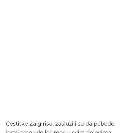
Čestitke Žalgirisu, zaslužili su da pobede,
igrali smo vrlo loš meč u svim delovima