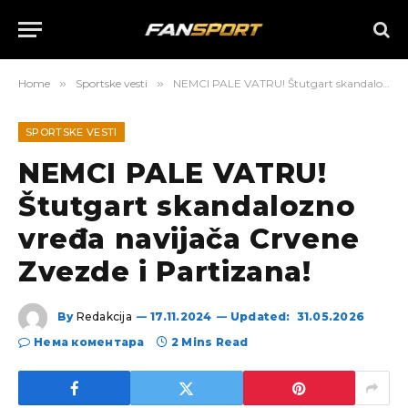
Home
»
Sportske vesti
»
NEMCI PALE VATRU! Štutgart skandalozno vređa navijača Crvene Zvezde i Partizana!
SPORTSKE VESTI
NEMCI PALE VATRU!
Štutgart skandalozno
vređa navijača Crvene
Zvezde i Partizana!
By
Redakcija
17.11.2024
Updated:
31.05.2026
Нема коментара
2 Mins Read