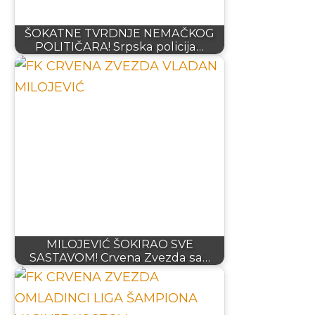
ŠOKATNE TVRDNJE NEMAČKOG
POLITIČARA! Srpska policija…
MILOJEVIĆ ŠOKIRAO SVE
SASTAVOM! Crvena Zvezda sa…