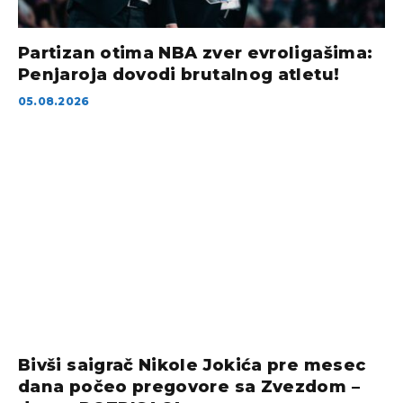
Partizan otima NBA zver evroligašima:
Penjaroja dovodi brutalnog atletu!
05.08.2026
Bivši saigrač Nikole Jokića pre mesec
dana počeo pregovore sa Zvezdom –