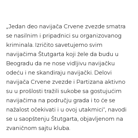
„Jedan deo navijača Crvene zvezde smatra
se nasilnim i pripadnici su organizovanog
kriminala. Izričito savetujemo svim
navijačima Štutgarta koji žele da budu u
Beogradu da ne nose vidljivu navijačku
odeću i ne skandiraju navijački. Delovi
navijača Crvene zvezde i Partizana aktivno
su u prošlosti tražili sukobe sa gostujućim
navijačima na području grada i to će se
nažalost očekivati i u ovoj utakmici“, navodi
se u saopštenju Štutgarta, objavljenom na
zvaničnom sajtu kluba.