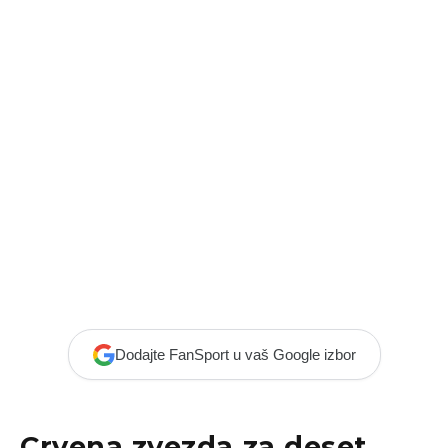
Dodajte FanSport u vaš Google izbor
Crvena zvezda za deset