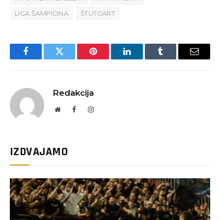
LIGA ŠAMPIONA
ŠTUTGART
Facebook
Twitter
Pinterest
LinkedIn
Tumblr
Email
Redakcija
Website
Facebook
Instagram
IZDVAJAMO