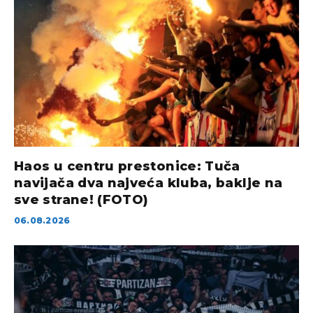
Haos u centru prestonice: Tuča
navijača dva najveća kluba, baklje na
sve strane! (FOTO)
06.08.2026