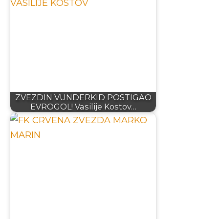
ZVEZDIN VUNDERKID POSTIGAO
EVROGOL! Vasilije Kostov…