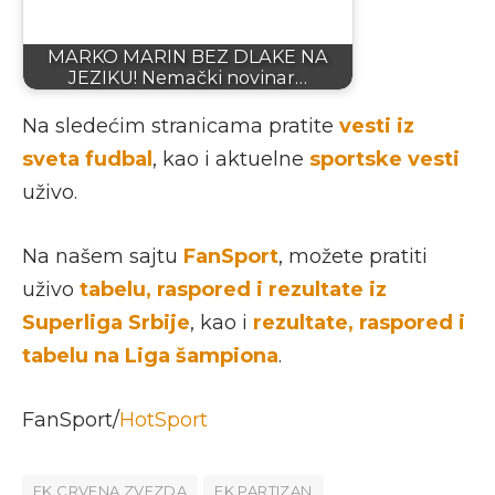
MARKO MARIN BEZ DLAKE NA
JEZIKU! Nemački novinar…
Na sledećim stranicama pratite
vesti iz
sveta fudbal
, kao i aktuelne
sportske vesti
uživo.
Na našem sajtu
FanSport
, možete pratiti
uživo
tabelu, raspored i rezultate iz
Superliga Srbije
, kao i
rezultate, raspored i
tabelu na Liga šampiona
.
FanSport/
HotSport
FK CRVENA ZVEZDA
FK PARTIZAN