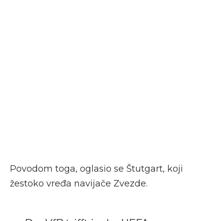
Povodom toga, oglasio se Štutgart, koji
žestoko vređa navijače Zvezde.