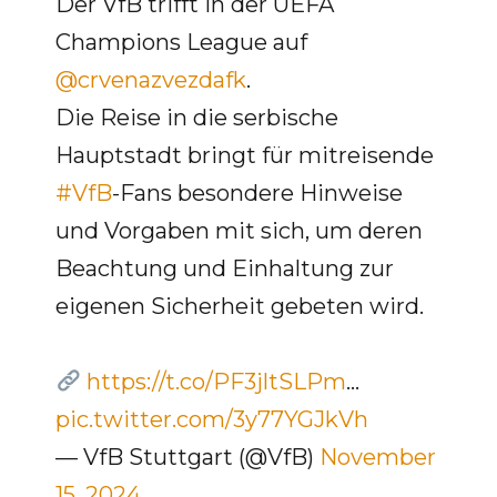
Der VfB trifft in der UEFA
Champions League auf
@crvenazvezdafk
.
Die Reise in die serbische
Hauptstadt bringt für mitreisende
#VfB
-Fans besondere Hinweise
und Vorgaben mit sich, um deren
Beachtung und Einhaltung zur
eigenen Sicherheit gebeten wird.
https://t.co/PF3jltSLPm
…
pic.twitter.com/3y77YGJkVh
— VfB Stuttgart (@VfB)
November
15, 2024