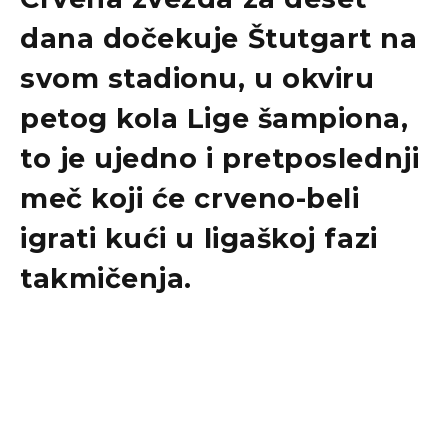
dana dočekuje Štutgart na
svom stadionu, u okviru
petog kola Lige šampiona,
to je ujedno i pretposlednji
meč koji će crveno-beli
igrati kući u ligaškoj fazi
takmičenja.