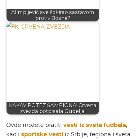
Alimpijević sve šokirao sastavom
protiv Bosne?
KAKAV POTEZ ŠAMPIONA! Crvena
zvezda potpisala Gudelja!
Ovde možete pratiti
vesti iz sveta fudbala
,
kao i
sportske vesti
iz Srbije, regiona i sveta.