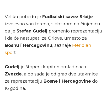
Veliku pobedu je
Fudbalski savez Srbije
izvojevao van terena, s obzirom na činjenicu
da je
Stefan Gudelj
promenio reprezentaciju
i da će nastupati za Orlove, umesto za
Bosnu i Hercegovinu
, saznaje
Meridian
spor
t.
Gudelj
je štoper i kapiten omladinaca
Zvezde
, a do sada je odigrao dve utakmice
za reprezentaciju
Bosne i Hercegovine
do
16 godina.