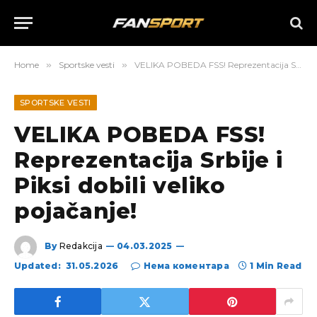
Home
»
Sportske vesti
»
VELIKA POBEDA FSS! Reprezentacija Srbije i Piksi dobili veliko pojačanje!
SPORTSKE VESTI
VELIKA POBEDA FSS!
Reprezentacija Srbije i
Piksi dobili veliko
pojačanje!
By
Redakcija
04.03.2025
Updated:
31.05.2026
Нема коментара
1 Min Read