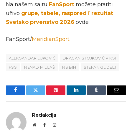
Na našem sajtu
FanSport
možete pratiti
uživo
grupe, tabele, raspored i rezultat
Svetsko prvenstvo 2026
ovde.
FanSport/
MeridianSport
ALEKSANDAR LUKOVIĆ
DRAGAN STOJKOVIĆ PIKSI
FSS
NENAD MILIJAŠ
NS BIH
STEFAN GUDELJ
Facebook
Twitter
Pinterest
LinkedIn
Tumblr
Email
Redakcija
Website
Facebook
Instagram