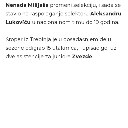
Nenada Milijaša
promeni selekciju, i sada se
stavio na raspolaganje selektoru
Aleksandru
Lukoviću
u nacionalnom timu do 19 godina.
Štoper iz Trebinja je u dosadašnjem delu
sezone odigrao 15 utakmica, i upisao gol uz
dve asistencije za juniore
Zvezde
.