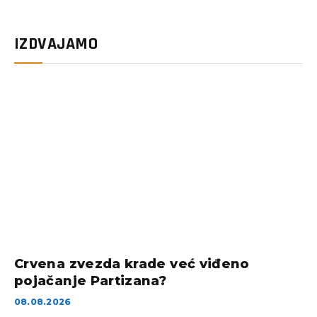
IZDVAJAMO
Crvena zvezda krade već viđeno
pojačanje Partizana?
08.08.2026