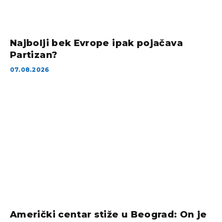
Najbolji bek Evrope ipak pojačava
Partizan?
07.08.2026
Američki centar stiže u Beograd: On je