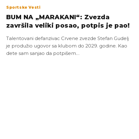
Sportske Vesti
BUM NA „MARAKANI“: Zvezda
završila veliki posao, potpis je pao!
Talentovani defanzivac Crvene zvezde Stefan Gudelj
je produžio ugovor sa klubom do 2029. godine. Kao
dete sam sanjao da potpišem…