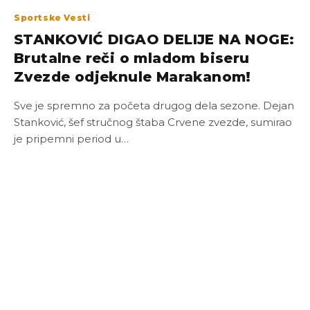
Sportske Vesti
STANKOVIĆ DIGAO DELIJE NA NOGE:
Brutalne reči o mladom biseru
Zvezde odjeknule Marakanom!
Sve je spremno za početa drugog dela sezone. Dejan
Stanković, šef stručnog štaba Crvene zvezde, sumirao
je pripemni period u…