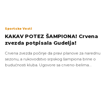
Sportske Vesti
KAKAV POTEZ ŠAMPIONA! Crvena
zvezda potpisala Gudelja!
Crvena zvezda počinje da pravi planove za narednu
sezonu, a rukovodstvo srpskog šampiona brine o
budućnosti kluba. Ugovore sa crveno-belima…