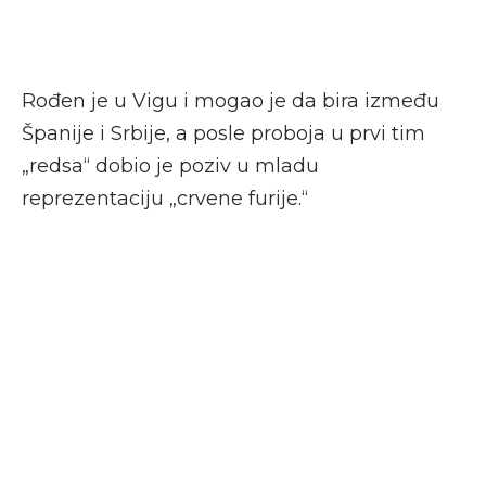
Rođen je u Vigu i mogao je da bira između
Španije i Srbije, a posle proboja u prvi tim
„redsa“ dobio je poziv u mladu
reprezentaciju „crvene furije.“