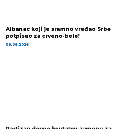
Albanac koji je sramno vređao Srbe
potpisao za crveno-bele!
06.08.2026
Partizan doveo brutalnu zamenu za