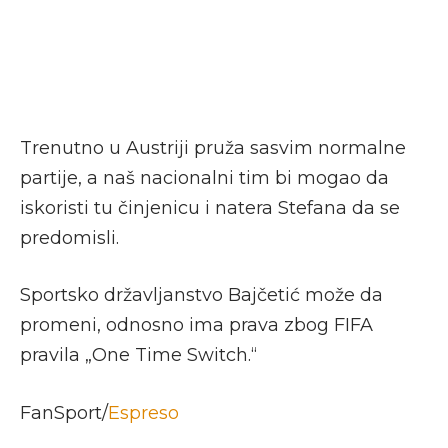
Trenutno u Austriji pruža sasvim normalne
partije, a naš nacionalni tim bi mogao da
iskoristi tu činjenicu i natera Stefana da se
predomisli.
Sportsko državljanstvo Bajčetić može da
promeni, odnosno ima prava zbog FIFA
pravila „One Time Switch.“
FanSport/
Espreso