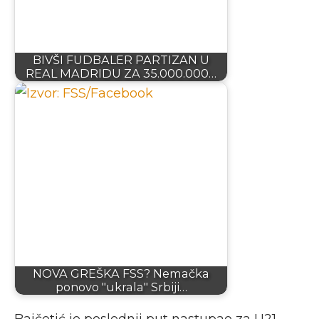
BIVŠI FUDBALER PARTIZAN U
REAL MADRIDU ZA 35.000.000…
NOVA GREŠKA FSS? Nemačka
ponovo "ukrala" Srbiji…
Bajčetić je poslednji put nastupao za U21