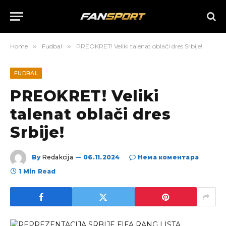
Home
»
Fudbal
»
PREOKRET! Veliki talenat oblači dres Srbije!
FUDBAL
PREOKRET! Veliki
talenat oblači dres
Srbije!
By
Redakcija
06.11.2024
Нема коментара
1 Min Read