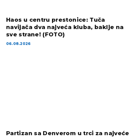
Haos u centru prestonice: Tuča
navijača dva najveća kluba, baklje na
sve strane! (FOTO)
06.08.2026
Partizan sa Denverom u trci za najveće