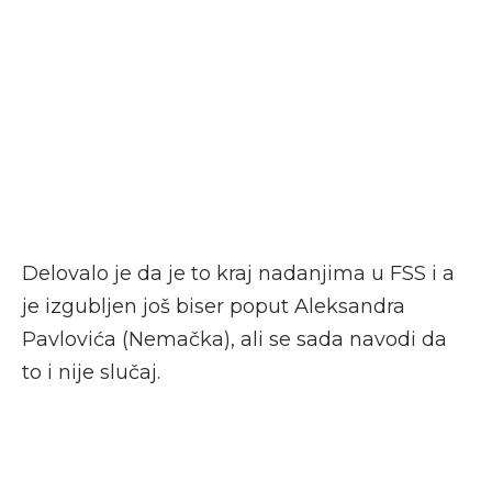
Delovalo je da je to kraj nadanjima u FSS i a
je izgubljen još biser poput Aleksandra
Pavlovića (Nemačka), ali se sada navodi da
to i nije slučaj.