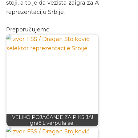
stoji, a to je da vezista zaigra za A
reprezentaciju Srbije.
Preporučujemo
VELIKO POJAČANJE ZA PIKSIJA!
Igrač Liverpula se…