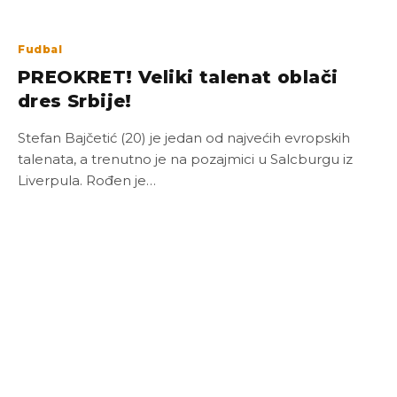
Fudbal
PREOKRET! Veliki talenat oblači
dres Srbije!
Stefan Bajčetić (20) je jedan od najvećih evropskih
talenata, a trenutno je na pozajmici u Salcburgu iz
Liverpula. Rođen je…