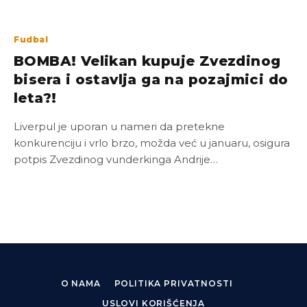
Fudbal
BOMBA! Velikan kupuje Zvezdinog
bisera i ostavlja ga na pozajmici do
leta?!
Liverpul je uporan u nameri da pretekne
konkurenciju i vrlo brzo, možda već u januaru, osigura
potpis Zvezdinog vunderkinga Andrije…
O NAMA
POLITIKA PRIVATNOSTI
USLOVI KORIŠĆENJA