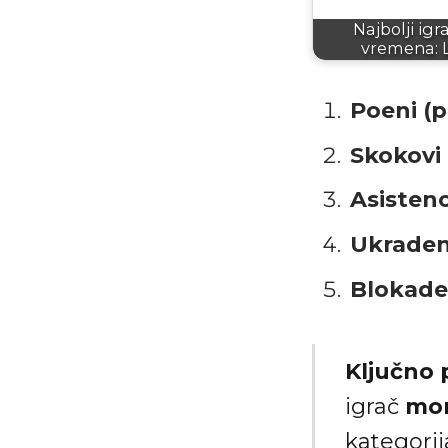
Najbolji igr
vremena: 
Poeni (p
Skokovi
Asistenci
Ukradene
Blokade
Ključno p
igrač
mora
kategori