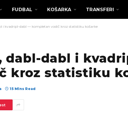
FUDBAL
KOŠARKA
TRANSFERI
abl i kvadripl-dabl — kompletan vodič kroz statistiku košarke
l, dabl-dabl i kvadr
 kroz statistiku k
а
15 Mins Read
est