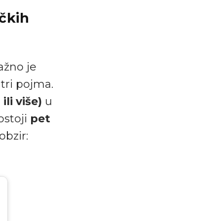
ičkih
ažno je
tri pojma.
ili više)
u
ostoji
pet
obzir: