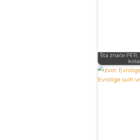
Šta znače PER,
koša