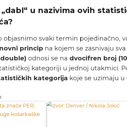
 „dabl“ u nazivima ovih statist
ća?
o objasnimo svaki termin pojedinačno, v
novni princip
na kojem se zasnivaju sva 
(double)
odnosi se na
dvocifren broj (10 
atističkoj kategoriji u jednoj utakmici. P
atističkih kategorija
koje se uzimaju u 
o