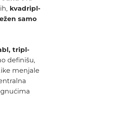
ih,
kvadripl-
ležen samo
bl, tripl-
o definišu,
stike menjale
entralna
stignućima