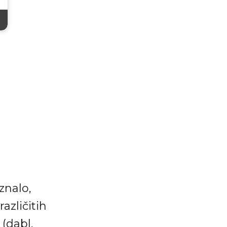
znalo,
azličitih
 (dabl,