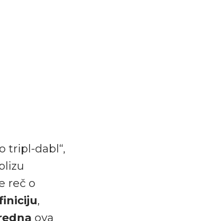
tripl-dabl“,
blizu
e reč o
iniciju
,
vredna
ova