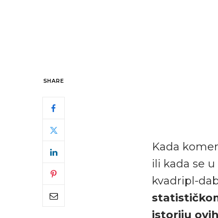
SHARE
Kada komenta
ili kada se 
kvadripl-dab
statističk
istoriju ovi