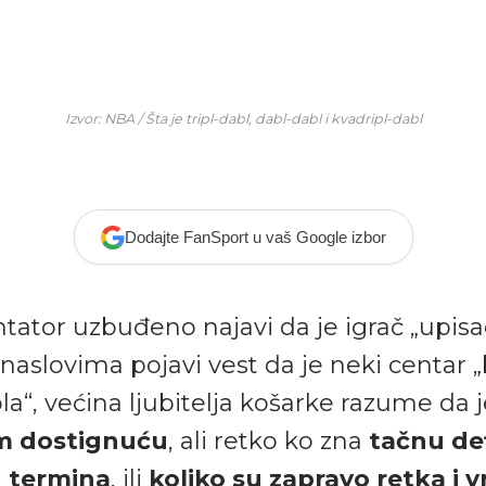
Izvor: NBA / Šta je tripl-dabl, dabl-dabl i kvadripl-dabl
Dodajte FanSport u vaš Google izbor
tor uzbuđeno najavi da je igrač „upisao 
u naslovima pojavi vest da je neki centar „
la“, većina ljubitelja košarke razume da j
om dostignuću
, ali retko ko zna
tačnu def
h termina
, ili
koliko su zapravo retka i 