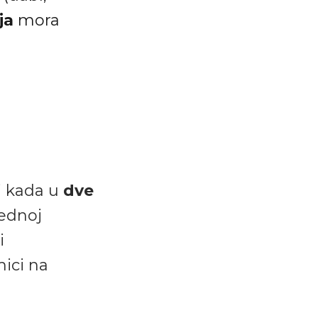
ja
mora
ri kada u
dve
ednoj
i
ici na