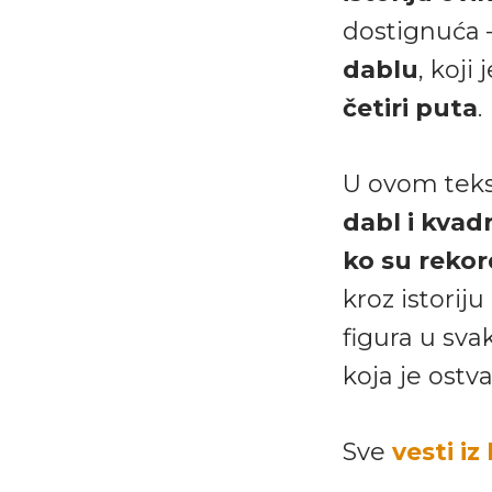
dostignuća 
dablu
, koji
četiri puta
.
U ovom teks
dabl i kvad
ko su rekor
kroz istoriju
figura u sva
koja je ostv
Sve
vesti iz