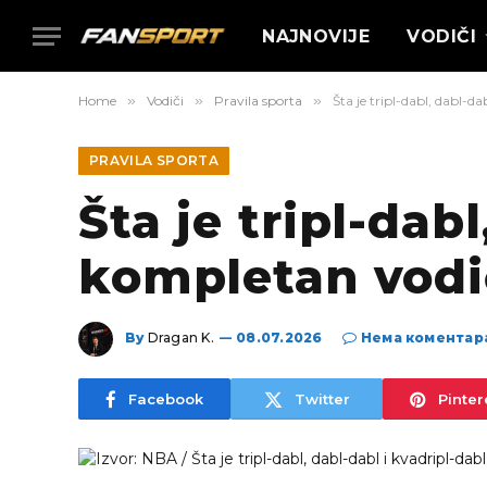
NAJNOVIJE
VODIČI
Home
»
Vodiči
»
Pravila sporta
»
Šta je tripl-dabl, dabl-d
PRAVILA SPORTA
Šta je tripl-dab
kompletan vodič
By
Dragan K.
08.07.2026
Нема коментар
Facebook
Twitter
Pinter