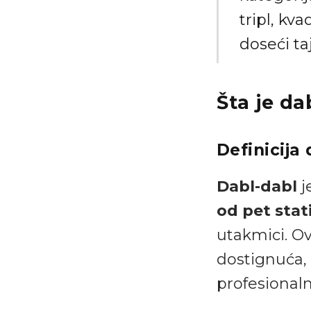
tripl, kv
doseći ta
Šta je da
Definicija
Dabl-dabl
j
od pet stat
utakmici. O
dostignuća,
profesional