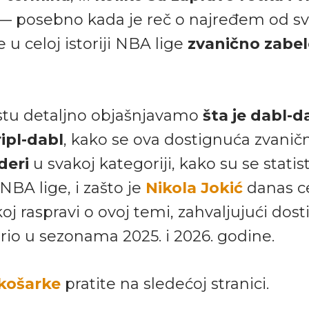
— posebno kada je reč o najređem od sv
 je u celoj istoriji NBA lige
zvanično zabe
tu detaljno objašnjavamo
šta je dabl-da
ripl-dabl
, kako se ova dostignuća zvaničn
deri
u svakoj kategoriji, kako su se stati
 NBA lige, i zašto je
Nikola Jokić
danas c
koj raspravi o ovoj temi, zahvaljujući do
ario u sezonama 2025. i 2026. godine.
 košarke
pratite na sledećoj stranici.