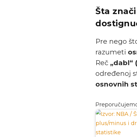
Šta znači
dostignu
Pre nego št
razumeti
os
Reč
„dabl“ 
određenoj st
osnovnih st
Preporučujem