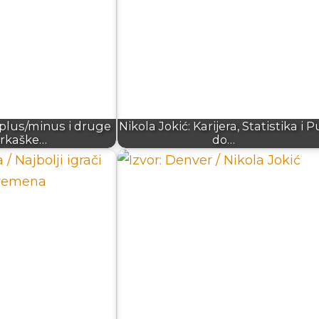
 plus/minus i druge
Nikola Jokić: Karijera, Statistika i P
rkaške…
do…