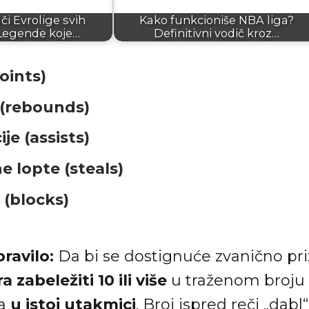
ači Evrolige svih
Kako funkcioniše NBA liga?
Legende koje…
Definitivni vodič kroz…
oints)
 (rebounds)
je (assists)
 lopte (steals)
 (blocks)
ravilo:
Da bi se dostignuće zvanično pri
 zabeležiti 10 ili više
u traženom broju r
ja
u istoj utakmici
. Broj ispred reči „dabl“