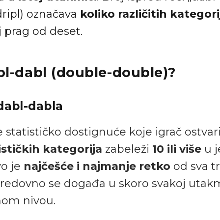
adripl) označava
koliko različitih kategori
j prag od deset.
bl-dabl (double-double)?
 dabl-dabla
e statističko dostignuće koje igrač ostva
ističkih kategorija
zabeleži
10 ili više
u j
vo je
najčešće i najmanje retko
od sva tr
 redovno se događa u skoro svakoj utakm
nom nivou.