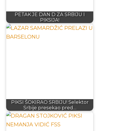
PETAK JE DAN D ZA SRBIJU I
PIKSIJA!
PIKSI ŠOKIRAO SRBIJU! Selektor
Srbije presekao pred…