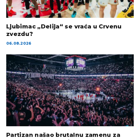
Ljubimac „Delija“ se vraća u Crvenu
zvezdu?
06.08.2026
Partizan našao brutalnu zamenu za