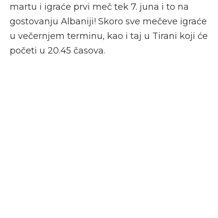
martu i igraće prvi meč tek 7. juna i to na
gostovanju Albaniji! Skoro sve mečeve igraće
u večernjem terminu, kao i taj u Tirani koji će
početi u 20.45 časova.