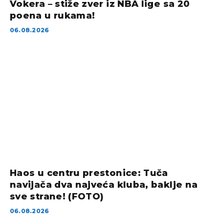
Vokera – stiže zver iz NBA lige sa 20
poena u rukama!
06.08.2026
Haos u centru prestonice: Tuča
navijača dva najveća kluba, baklje na
sve strane! (FOTO)
06.08.2026