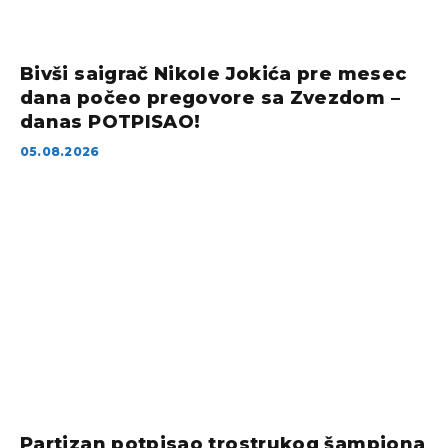
Bivši saigrač Nikole Jokića pre mesec
dana počeo pregovore sa Zvezdom –
danas POTPISAO!
05.08.2026
Partizan potpisao trostrukog šampiona