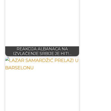
REAKCIJA ALBANACA NA
IZVLAČENJE SRBIJE JE HIT!…