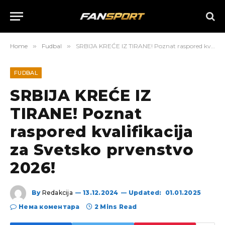
Home
»
Fudbal
»
SRBIJA KREĆE IZ TIRANE! Poznat raspored kvalifikacija za Svetsko prvenstvo 2026!
FUDBAL
SRBIJA KREĆE IZ
TIRANE! Poznat
raspored kvalifikacija
za Svetsko prvenstvo
2026!
By
Redakcija
13.12.2024
Updated:
01.01.2025
Нема коментара
2 Mins Read