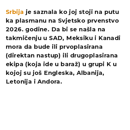
Srbija
je saznala ko joj stoji na putu
ka plasmanu na Svjetsko prvenstvo
2026. godine. Da bi se našla na
takmičenju u SAD, Meksiku i Kanadi
mora da bude ili prvoplasirana
(direktan nastup) ili drugoplasirana
ekipa (koja ide u baraž) u grupi K u
kojoj su još Engleska, Albanija,
Letonija i Andora.