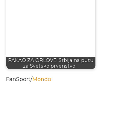
PAKAO ZA ORLOVE! Srbija na putu
za Svetsko prvenstvo…
FanSport/
Mondo