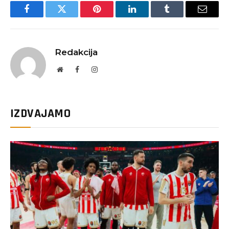
Facebook
Twitter
Pinterest
LinkedIn
Tumblr
Email
Redakcija
Website
Facebook
Instagram
IZDVAJAMO