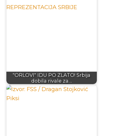
"ORLOVI" IDU PO ZLATO! Srbija
dobila rivale za…