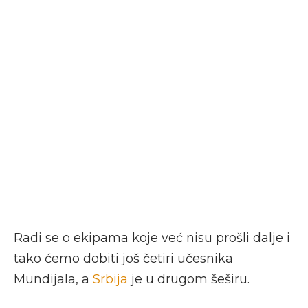
Radi se o ekipama koje već nisu prošli dalje i
tako ćemo dobiti još četiri učesnika
Mundijala, a
Srbija
je u drugom šeširu.