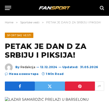
Home
»
Sportske vesti
»
PETAK JE DAN D ZA SRBIJU I PIKSIJA!
SPORTSKE VESTI
PETAK JE DAN D ZA
SRBIJU I PIKSIJA!
By
Redakcija
12.12.2024
Updated:
31.05.2026
Нема коментара
1 Min Read