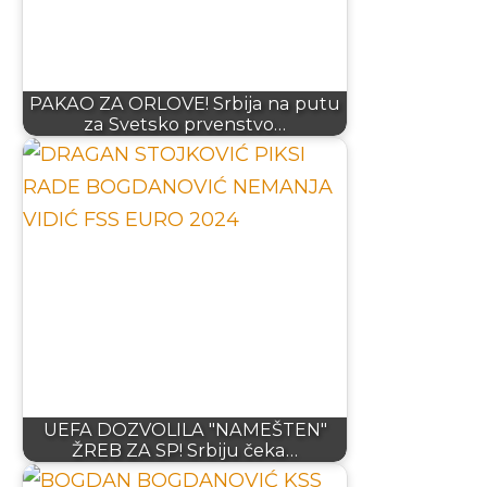
PAKAO ZA ORLOVE! Srbija na putu
za Svetsko prvenstvo…
UEFA DOZVOLILA "NAMEŠTEN"
ŽREB ZA SP! Srbiju čeka…