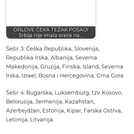
ORLOVE ČEKA TEŽAK POSAO!
Srbija nije imala sreće na…
Šešir 3: Češka Republika, Slovenija,
Republika Irska, Albanija, Severna
Makedonija, Gruzija, Finska, Island, Severna
Irska, Izrael, Bosna i Hercegovina, Crna Gora
Šešir 4: Bugarska, Luksemburg, tzv. Kosovo,
Belorusija, Jermenija, Kazahstan,
Azerbejdžan, Estonija, Kipar, Farska Ostrva,
Letonija, Litvanija.