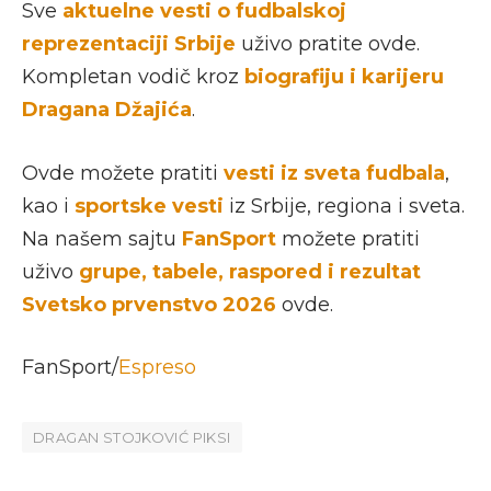
Sve
aktuelne vesti o fudbalskoj
reprezentaciji Srbije
uživo pratite ovde.
Kompletan vodič kroz
biografiju i karijeru
Dragana Džajića
.
Ovde možete pratiti
vesti iz sveta fudbala
,
kao i
sportske vesti
iz Srbije, regiona i sveta.
Na našem sajtu
FanSport
možete pratiti
uživo
grupe, tabele, raspored i rezultat
Svetsko prvenstvo 2026
ovde.
FanSport/
Espreso
DRAGAN STOJKOVIĆ PIKSI