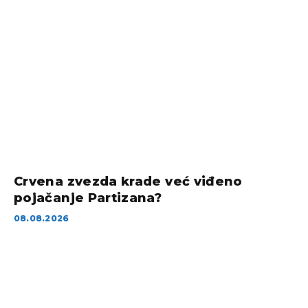
Crvena zvezda krade već viđeno
pojačanje Partizana?
08.08.2026