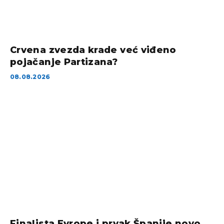
Crvena zvezda krade već viđeno
pojačanje Partizana?
08.08.2026
Finalista Evrope i prvak Španije novo