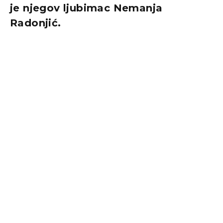
je njegov ljubimac Nemanja
Radonjić.