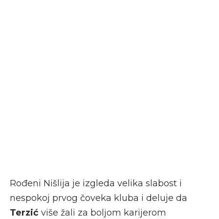
Rođeni Nišlija je izgleda velika slabost i
nespokoj prvog čoveka kluba i deluje da
Terzić
više žali za boljom karijerom