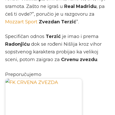
sramota. Zašto ne igraš u
Real Madridu
, pa
ćeš ti ovde?”, poručio je u razgovoru za
Mozzart Sport
Zvezdan Terzić
”.
Specifičan odnos
Terzić
je imao i prema
Radonjiću
dok se rođeni Nišlija kroz vihor
sopstvenog karaktera probijao ka velikoj
sceni, potom zaigrao za
Crvenu zvezdu
.
Preporučujemo