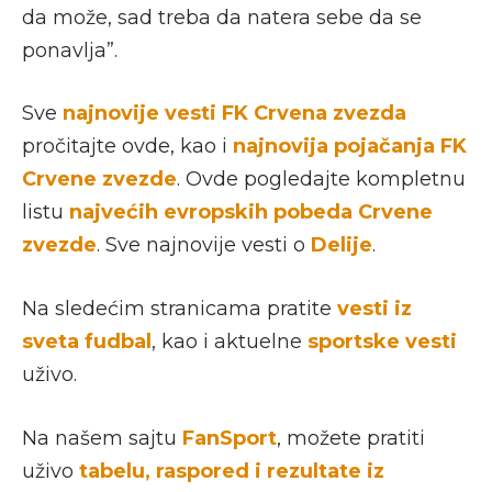
da može, sad treba da natera sebe da se
ponavlja”.
Sve
najnovije vesti FK Crvena zvezda
pročitajte ovde, kao i
najnovija pojačanja FK
Crvene zvezde
. Ovde pogledajte kompletnu
listu
najvećih evropskih pobeda Crvene
zvezde
. Sve najnovije vesti o
Delije
.
Na sledećim stranicama pratite
vesti iz
sveta fudbal
, kao i aktuelne
sportske vesti
uživo.
Na našem sajtu
FanSport
, možete pratiti
uživo
tabelu, raspored i rezultate iz