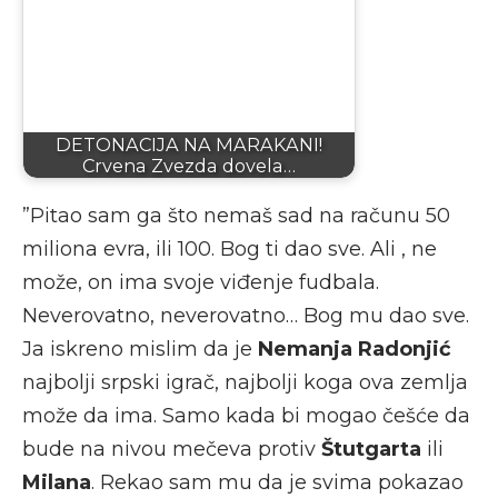
DETONACIJA NA MARAKANI!
Crvena Zvezda dovela…
”Pitao sam ga što nemaš sad na računu 50
miliona evra, ili 100. Bog ti dao sve. Ali , ne
može, on ima svoje viđenje fudbala.
Neverovatno, neverovatno… Bog mu dao sve.
Ja iskreno mislim da je
Nemanja Radonjić
najbolji srpski igrač, najbolji koga ova zemlja
može da ima. Samo kada bi mogao češće da
bude na nivou mečeva protiv
Štutgarta
ili
Milana
. Rekao sam mu da je svima pokazao