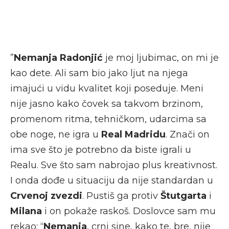
”
Nemanja Radonjić
je moj ljubimac, on mi je
kao dete. Ali sam bio jako ljut na njega
imajući u vidu kvalitet koji poseduje. Meni
nije jasno kako čovek sa takvom brzinom,
promenom ritma, tehničkom, udarcima sa
obe noge, ne igra u
Real Madridu
. Znači on
ima sve što je potrebno da biste igrali u
Realu. Sve što sam nabrojao plus kreativnost.
I onda dođe u situaciju da nije standardan u
Crvenoj zvezdi
. Pustiš ga protiv
Štutgarta
i
Milana
i on pokaže raskoš. Doslovce sam mu
rekao: “
Nemanja
, crni sine, kako te, bre, nije