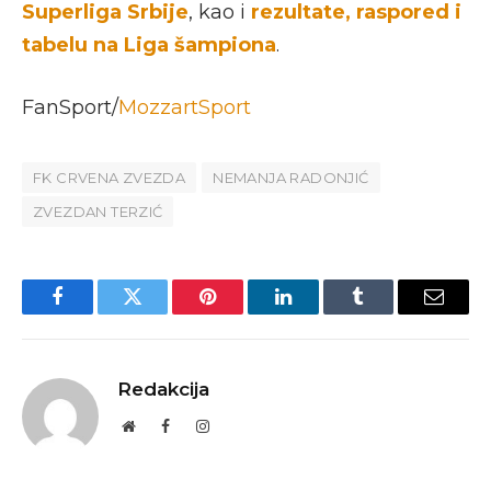
Superliga Srbije
, kao i
rezultate, raspored i
tabelu na Liga šampiona
.
FanSport/
MozzartSport
FK CRVENA ZVEZDA
NEMANJA RADONJIĆ
ZVEZDAN TERZIĆ
Facebook
Twitter
Pinterest
LinkedIn
Tumblr
Email
Redakcija
Website
Facebook
Instagram