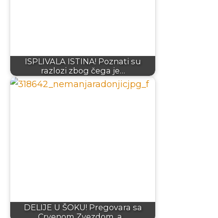
ISPLIVALA ISTINA! Poznati su
razlozi zbog čega je…
DELIJE U ŠOKU! Pregovara sa
Crvenom Zvezdom, a…