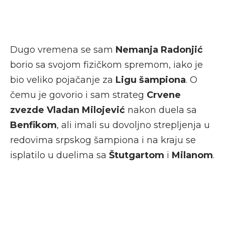
Dugo vremena se sam
Nemanja Radonjić
borio sa svojom fizičkom spremom, iako je
bio veliko pojačanje za
Ligu šampiona
. O
čemu je govorio i sam strateg
Crvene
zvezde
Vladan Milojević
nakon duela sa
Benfikom
, ali imali su dovoljno strepljenja u
redovima srpskog šampiona i na kraju se
isplatilo u duelima sa
Štutgartom
i
Milanom
.