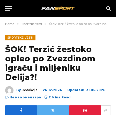
Home
»
Sportske vesti
»
ŠOK! Terzić žestoko opleo po Zvezdinom igraču i miljeniku Delija?!
SPORTSKE VESTI
ŠOK! Terzić žestoko
opleo po Zvezdinom
igraču i miljeniku
Delija?!
By
Redakcija
26.12.2024
Updated:
31.05.2026
Нема коментара
2 Mins Read