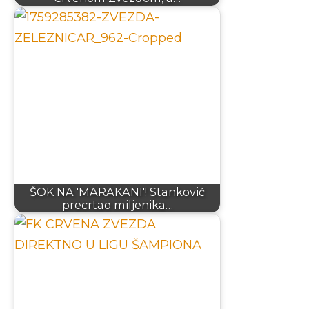
ŠOK NA 'MARAKANI'! Stanković
precrtao miljenika…