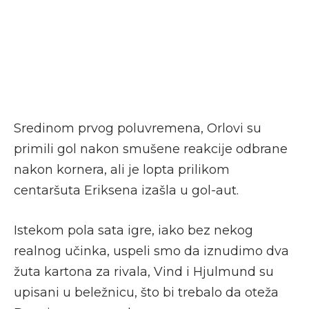
Sredinom prvog poluvremena, Orlovi su
primili gol nakon smušene reakcije odbrane
nakon kornera, ali je lopta prilikom
centaršuta Eriksena izašla u gol-aut.
Istekom pola sata igre, iako bez nekog
realnog učinka, uspeli smo da iznudimo dva
žuta kartona za rivala, Vind i Hjulmund su
upisani u beležnicu, što bi trebalo da oteža