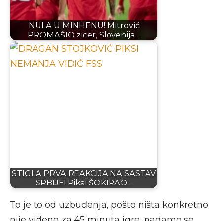
NULA U MINHENU! Mitrović
PROMAŠIO zicer, Slovenija…
STIGLA PRVA REAKCIJA NA SASTAV
SRBIJE! Piksi ŠOKIRAO…
To je to od uzbuđenja, pošto ništa konkretno
nije viđeno za 45 minuta igre, nadamo se