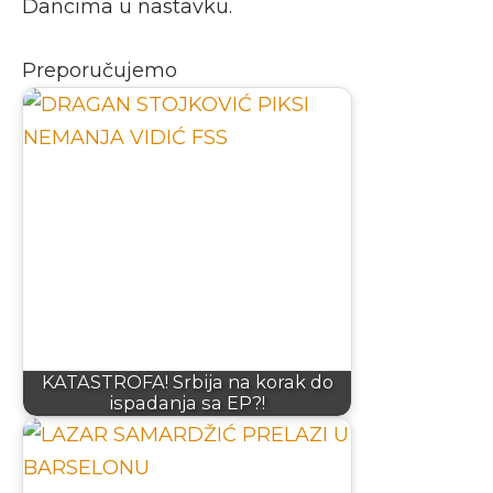
Dancima u nastavku.
Preporučujemo
KATASTROFA! Srbija na korak do
ispadanja sa EP?!