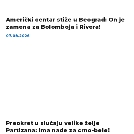
Američki centar stiže u Beograd: On je
zamena za Bolomboja i Rivera!
07.08.2026
Preokret u slučaju velike želje
Partizana: Ima nade za crno-bele!