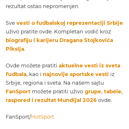
rezultat ostao nepromenjen.
Sve
vesti o fudbalskoj reprezentaciji Srbije
uživo pratite ovde. Kompletan vodič kroz
biografiju i karijeru Dragana Stojkovića
Piksija
.
Ovde možete pratiti
aktuelne vesti iz sveta
fudbala
, kao i
najnovije sportske vesti
iz
Srbije, regiona i sveta. Na našem sajtu
FanSport
možete pratiti uživo
grupe, tabele,
raspored i rezultat Mundijal 2026
ovde.
FanSport/
HotSport