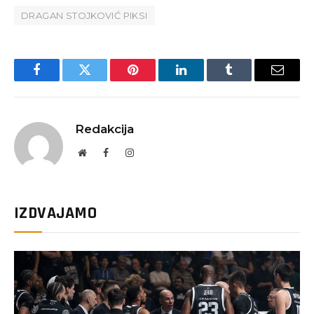
DRAGAN STOJKOVIĆ PIKSI
Facebook
Twitter
Pinterest
LinkedIn
Tumblr
Email
Redakcija
Website
Facebook
Instagram
IZDVAJAMO