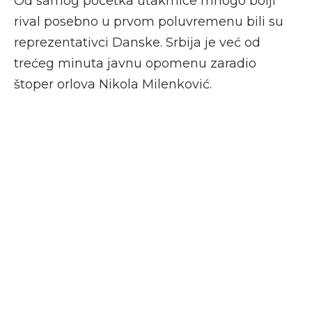
Od samog početka utakmice mnogo bolji
rival posebno u prvom poluvremenu bili su
reprezentativci Danske. Srbija je već od
trećeg minuta javnu opomenu zaradio
štoper orlova Nikola Milenković.