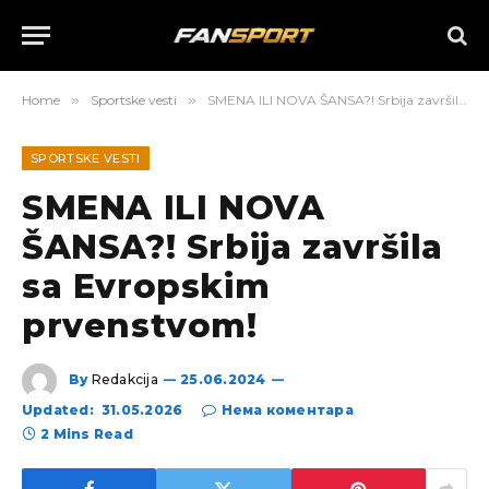
Home
»
Sportske vesti
»
SMENA ILI NOVA ŠANSA?! Srbija završila sa Evropskim prvenstvom!
SPORTSKE VESTI
SMENA ILI NOVA
ŠANSA?! Srbija završila
sa Evropskim
prvenstvom!
By
Redakcija
25.06.2024
Updated:
31.05.2026
Нема коментара
2 Mins Read