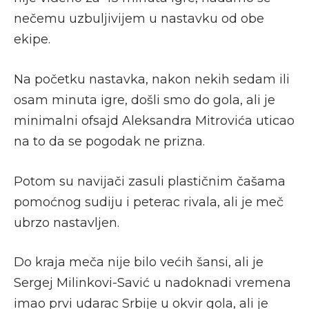
nečemu uzbuljivijem u nastavku od obe
ekipe.
Na početku nastavka, nakon nekih sedam ili
osam minuta igre, došli smo do gola, ali je
minimalni ofsajd Aleksandra Mitrovića uticao
na to da se pogodak ne prizna.
Potom su navijači zasuli plastičnim čašama
pomoćnog sudiju i peterac rivala, ali je meč
ubrzo nastavljen.
Do kraja meča nije bilo većih šansi, ali je
Sergej Milinkovi-Savić u nadoknadi vremena
imao prvi udarac Srbije u okvir gola, ali je