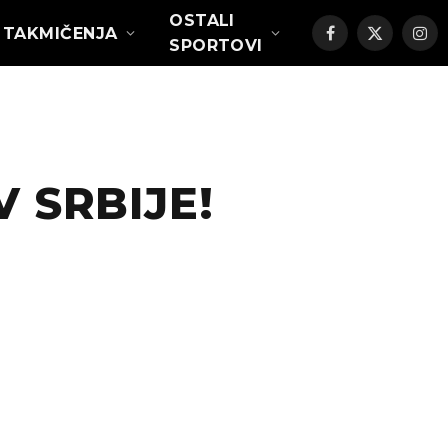
OSTALI
TAKMIČENJA
Facebook
X
Ins
SPORTOVI
(Twitter)
 SRBIJE!