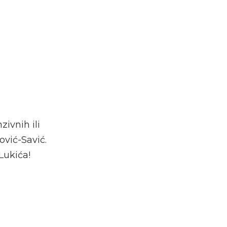
ivnih ili
ović-Savić.
Lukića!