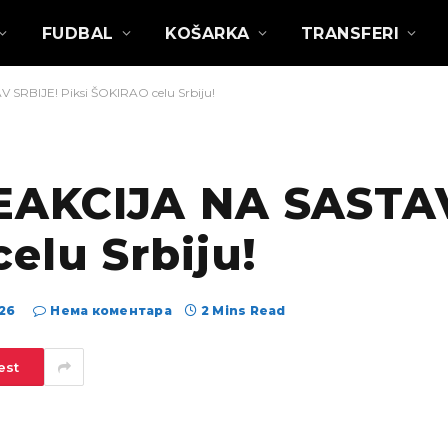
FUDBAL
KOŠARKA
TRANSFERI
SRBIJE! Piksi ŠOKIRAO celu Srbiju!
EAKCIJA NA SASTAV
elu Srbiju!
026
Нема коментара
2 Mins Read
est