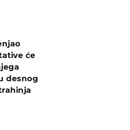
enjao
tative će
njega
tu desnog
trahinja