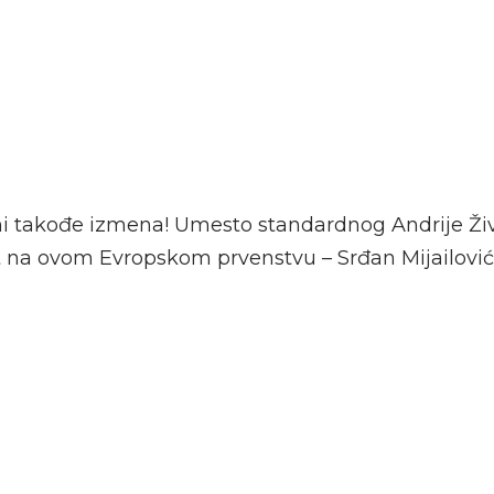
ni takođe izmena! Umesto standardnog Andrije Ži
nt na ovom Evropskom prvenstvu – Srđan Mijailović