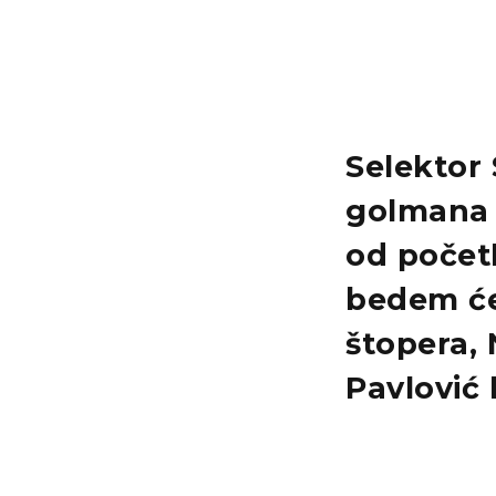
Selektor 
golmana i
od počet
bedem će
štopera, 
Pavlović 