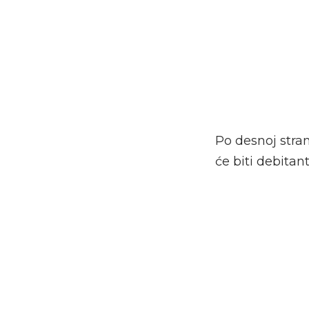
Po desnoj stra
će biti debita