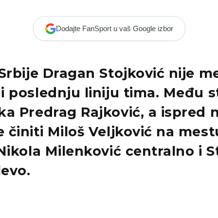
Dodajte FanSport u vaš Google izbor
Srbije Dragan Stojković nije m
 poslednju liniju tima. Među s
ka Predrag Rajković, a ispred 
 činiti Miloš Veljković na mes
Nikola Milenković centralno i S
levo.