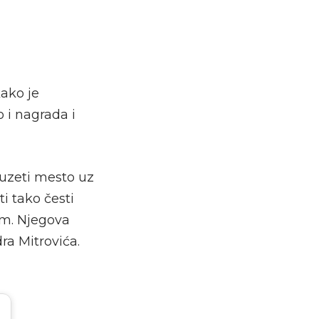
kako je
 i nagrada i
auzeti mesto uz
i tako česti
om. Njegova
ra Mitrovića.