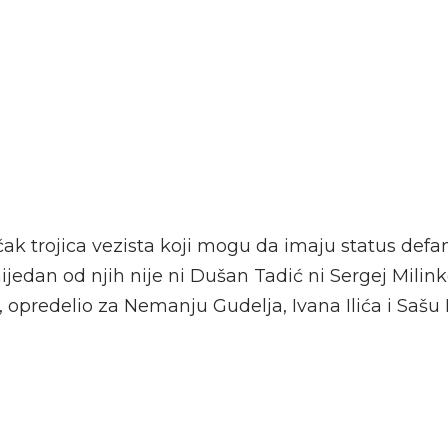
k trojica vezista koji mogu da imaju status defanz
 nijedan od njih nije ni Dušan Tadić ni Sergej Milink
, opredelio za Nemanju Gudelja, Ivana Ilića i Sašu 