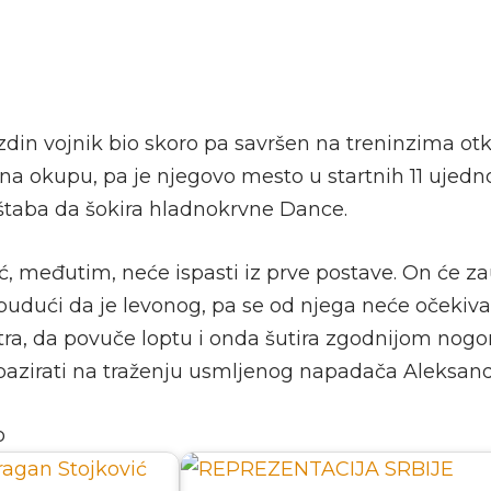
zdin vojnik bio skoro pa savršen na treninzima ot
na okupu, pa je njegovo mesto u startnih 11 ujedno
 štaba da šokira hladnokrvne Dance.
ć, međutim, neće ispasti iz prve postave. On će z
, budući da je levonog, pa se od njega neće očekivat
tra, da povuče loptu i onda šutira zgodnijom nog
 bazirati na traženju usmljenog napadača Aleksand
o