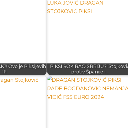
?! Ovo je Piksijevih
PIKSI ŠOKIRAO SRBIJU?! Stojkovi
11!
protiv Španije i…