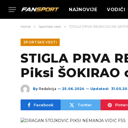
NAJNOVIJE
VODIČI
Home
»
Sportske vesti
»
STIGLA PRVA REAKCIJA NA SASTAV 
SPORTSKE VESTI
STIGLA PRVA R
Piksi ŠOKIRAO c
By
Redakcija
25.06.2024
Updated:
31.05.2
Facebook
Twitter
Pinter