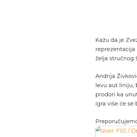
Kažu da je Zve
reprezentacija 
želja stručnog
Andrija Živkovi
levu aut liniju
prodori ka unu
igra više će se
Preporučujem