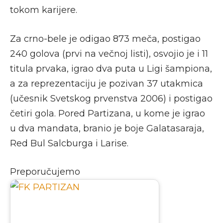
tokom karijere.
Za crno-bele je odigao 873 meča, postigao
240 golova (prvi na večnoj listi), osvojio je i 11
titula prvaka, igrao dva puta u Ligi šampiona,
a za reprezentaciju je pozivan 37 utakmica
(učesnik Svetskog prvenstva 2006) i postigao
četiri gola. Pored Partizana, u kome je igrao
u dva mandata, branio je boje Galatasaraja,
Red Bul Salcburga i Larise.
Preporučujemo