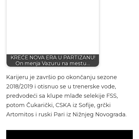
KREĆE NOVA ERA U PARTIZANU!
On menja Vazuru na mestu…
Karijeru je završio po okončanju sezone
2018/2019 i otisnuo se u trenerske vode,
predvodeći sa klupe mlađe selekije FSS,
potom Čukarički, CSKA iz Sofije, grčki
Artomitos i ruski Pari iz Nižnjeg Novograda.