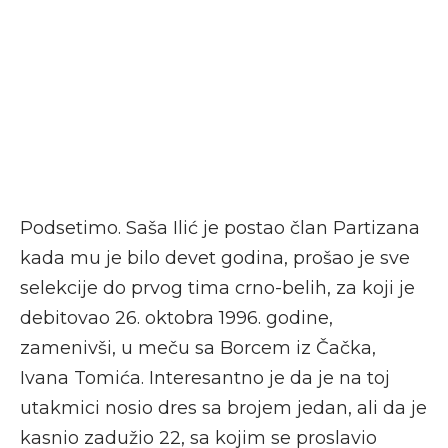
Podsetimo. Saša Ilić je postao član Partizana
kada mu je bilo devet godina, prošao je sve
selekcije do prvog tima crno-belih, za koji je
debitovao 26. oktobra 1996. godine,
zamenivši, u meču sa Borcem iz Čačka,
Ivana Tomića. Interesantno je da je na toj
utakmici nosio dres sa brojem jedan, ali da je
kasnio zadužio 22, sa kojim se proslavio