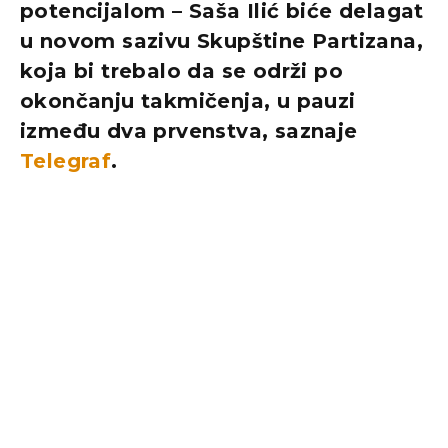
potencijalom – Saša Ilić biće delagat
u novom sazivu Skupštine Partizana,
koja bi trebalo da se održi po
okončanju takmičenja, u pauzi
između dva prvenstva, saznaje
Telegraf
.