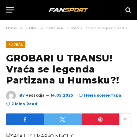
Home
»
Fudbal
»
GROBARI U TRANSU! Vraća se legenda Partizana u Humsku?!
FUDBAL
GROBARI U TRANSU!
Vraća se legenda
Partizana u Humsku?!
By
Redakcija
14.05.2025
Нема коментара
2 Mins Read