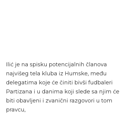
Ilić je na spisku potencijalnih članova
najvišeg tela kluba iz Humske, među
delegatima koje će činiti bivši fudbaleri
Partizana i u danima koji slede sa njim će
biti obavljeni i zvanični razgovori u tom
pravcu,