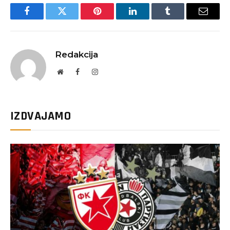
Facebook
Twitter
Pinterest
LinkedIn
Tumblr
Email
Redakcija
Website
Facebook
Instagram
IZDVAJAMO