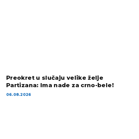
Preokret u slučaju velike želje
Partizana: Ima nade za crno-bele!
06.08.2026