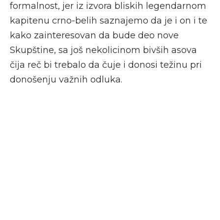
formalnost, jer iz izvora bliskih legendarnom
kapitenu crno-belih saznajemo da je i on i te
kako zainteresovan da bude deo nove
Skupštine, sa još nekolicinom bivših asova
čija reč bi trebalo da čuje i donosi težinu pri
donošenju važnih odluka.