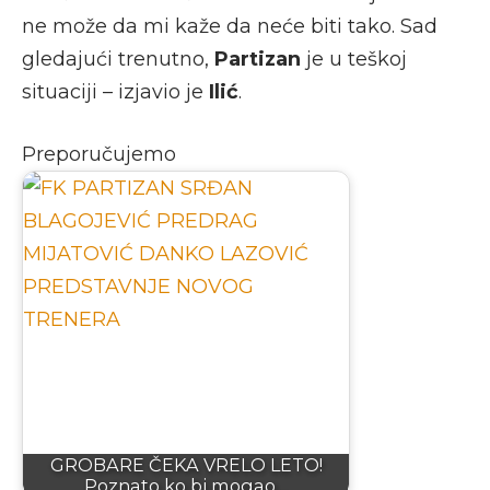
ne može da mi kaže da neće biti tako. Sad
gledajući trenutno,
Partizan
je u teškoj
situaciji – izjavio je
Ilić
.
Preporučujemo
GROBARE ČEKA VRELO LETO!
Poznato ko bi mogao…