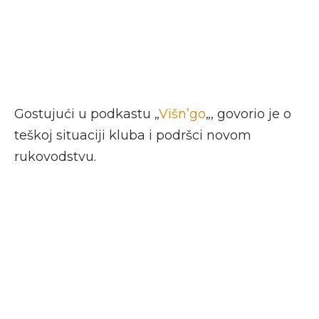
Gostujući u podkastu „
Višn’go
„, govorio je o
teškoj situaciji kluba i podršci novom
rukovodstvu.