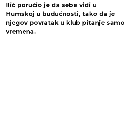
Ilić poručio je da sebe vidi u
Humskoj u budućnosti, tako da je
njegov povratak u klub pitanje samo
vremena.