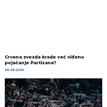
Crvena zvezda krade već viđeno
pojačanje Partizana?
08.08.2026