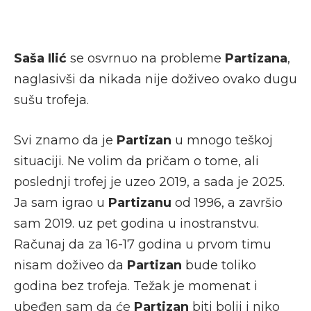
Saša Ilić
se osvrnuo na probleme
Partizana
,
naglasivši da nikada nije doživeo ovako dugu
sušu trofeja.
Svi znamo da je
Partizan
u mnogo teškoj
situaciji. Ne volim da pričam o tome, ali
poslednji trofej je uzeo 2019, a sada je 2025.
Ja sam igrao u
Partizanu
od 1996, a završio
sam 2019. uz pet godina u inostranstvu.
Računaj da za 16-17 godina u prvom timu
nisam doživeo da
Partizan
bude toliko
godina bez trofeja. Težak je momenat i
ubeđen sam da će
Partizan
biti bolji i niko