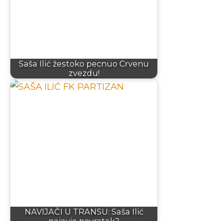
Saša Ilić žestoko pecnuo Crvenu
zvezdu!
NAVIJAČI U TRANSU: Saša Ilić
najavio povratak?