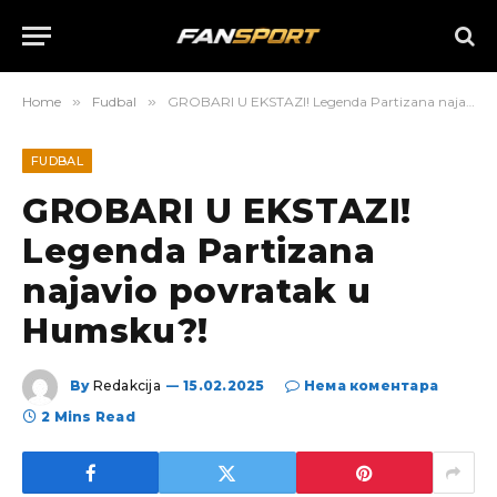
Home
»
Fudbal
»
GROBARI U EKSTAZI! Legenda Partizana najavio povratak u Humsku?!
FUDBAL
GROBARI U EKSTAZI!
Legenda Partizana
najavio povratak u
Humsku?!
By
Redakcija
15.02.2025
Нема коментара
2 Mins Read