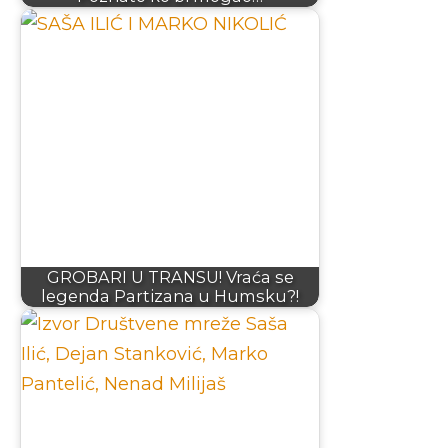
GROBARI U TRANSU! Vraća se
legenda Partizana u Humsku?!