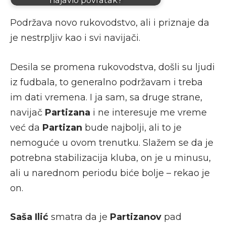
Podržava novo rukovodstvo, ali i priznaje da
je nestrpljiv kao i svi navijači.
Desila se promena rukovodstva, došli su ljudi
iz fudbala, to generalno podržavam i treba
im dati vremena. I ja sam, sa druge strane,
navijač
Partizana
i ne interesuje me vreme
već da
Partizan
bude najbolji, ali to je
nemoguće u ovom trenutku. Slažem se da je
potrebna stabilizacija kluba, on je u minusu,
ali u narednom periodu biće bolje – rekao je
on.
Saša Ilić
smatra da je
Partizanov
pad