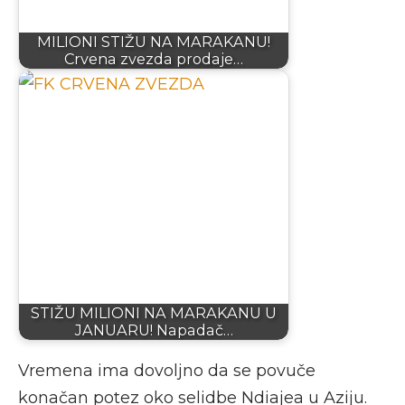
MILIONI STIŽU NA MARAKANU!
Crvena zvezda prodaje…
STIŽU MILIONI NA MARAKANU U
JANUARU! Napadač…
Vremena ima dovoljno da se povuče
konačan potez oko selidbe Ndiajea u Aziju.