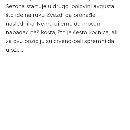
Sezona startuje u drugoj polovini avgusta,
što ide na ruku Zvezdi da pronađe
naslednika. Nema dileme da moćan
napadač baš košta, što je često kočnica, ali
za ovu poziciju su crveno-beli spremni da
ulože…