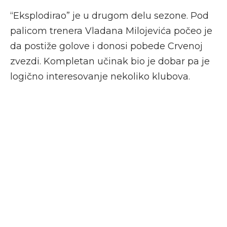
“Eksplodirao” je u drugom delu sezone. Pod
palicom trenera Vladana Milojevića počeo je
da postiže golove i donosi pobede Crvenoj
zvezdi. Kompletan učinak bio je dobar pa je
logično interesovanje nekoliko klubova.