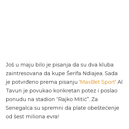
Još u maju bilo je pisanja da su dva kluba
zaintresovana da kupe Šerifa Ndiajea. Sada
je potvrđeno prema pisanju ‘
MaxBet Sport
‘ Al
Tavun je povukao konkretan potez i poslao
ponudu na stadion “Rajko Mitić”. Za
Senegalca su spremni da plate obeštećenje
od šest miliona evra!