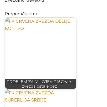
Zvezdinu”devetku”.
Preporučujemo
PROBLEM ZA MILOJEVIĆA! Crvena
zvezda ostaje bez…