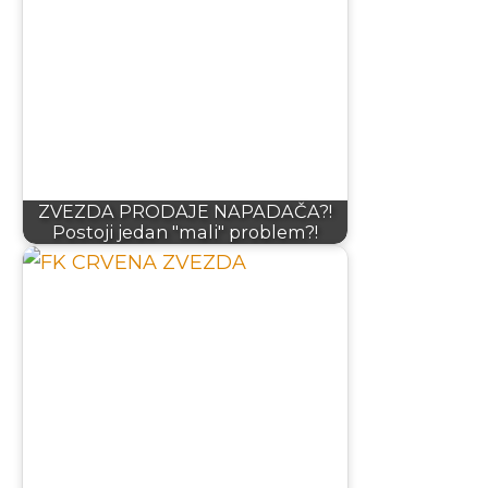
ZVEZDA PRODAJE NAPADAČA?!
Postoji jedan "mali" problem?!