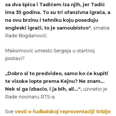
sa dva špica i Tadićem iza njih, jer Tadić
ima 35 godina. To su tri ofanzivna igrača, a
na ovu brzinu i tehniku koju poseduju
engleski igrači, to je samoubistvo“
, smatra
Rade Bogdanović.
Maksimović umesto Sergeja u startnoj
postavi?
„Dobro si to predvideo, samo ko će kupiti
te visoke lopte prema Kejnu? Ne znam…
Nek si ga izbacio, i ja bih, ali…“,
uzvratio je
Rade novinaru RTS-a.
Sve
vesti o fudbalskoj reprezentaciji Srbije