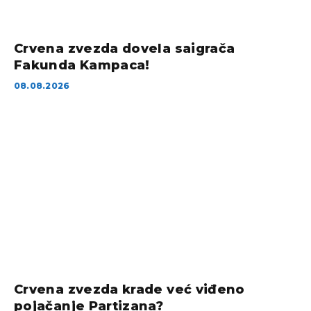
Crvena zvezda dovela saigrača
Fakunda Kampaca!
08.08.2026
Crvena zvezda krade već viđeno
pojačanje Partizana?