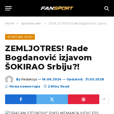
Home
»
Sportske vesti
»
ZEMLJOTRES! Rade Bogdanović izjavom ŠOKIRAO Srbiju?!
SPORTSKE VESTI
ZEMLJOTRES! Rade
Bogdanović izjavom
ŠOKIRAO Srbiju?!
By
Redakcija
16.06.2024
Updated:
31.05.2026
Нема коментара
2 Mins Read