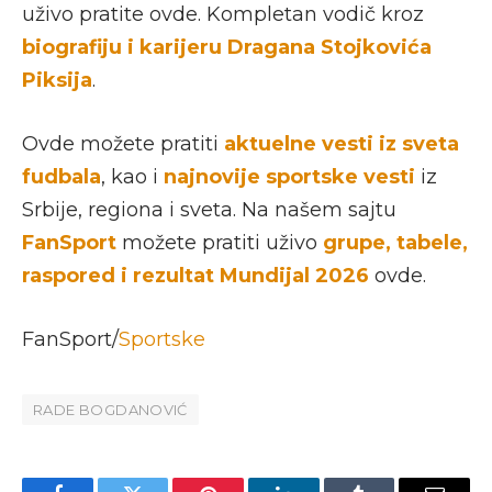
uživo pratite ovde. Kompletan vodič kroz
biografiju i karijeru Dragana Stojkovića
Piksija
.
Ovde možete pratiti
aktuelne vesti iz sveta
fudbala
, kao i
najnovije sportske vesti
iz
Srbije, regiona i sveta. Na našem sajtu
FanSport
možete pratiti uživo
grupe, tabele,
raspored i rezultat Mundijal 2026
ovde.
FanSport/
Sportske
RADE BOGDANOVIĆ