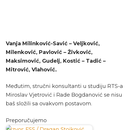
Vanja Milinković-Savić – Veljković,
Milenković, Pavlović – Živković,
Maksimović, Gudelj, Kostić – Tadić –
Mitrović, Vlahović.
Međutim, stručni konsultanti u studiju RTS-a
Miroslav Vjetrović i Rade Bogdanović se nisu
baš složili sa ovakvom postavom.
Preporučujemo