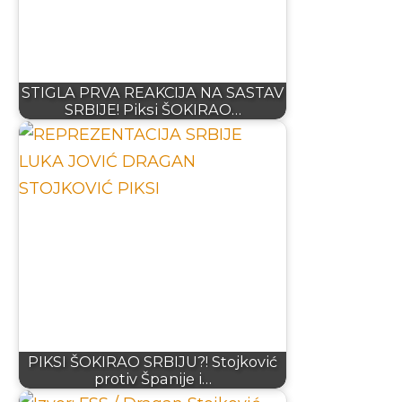
STIGLA PRVA REAKCIJA NA SASTAV
SRBIJE! Piksi ŠOKIRAO…
PIKSI ŠOKIRAO SRBIJU?! Stojković
protiv Španije i…