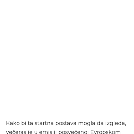
Kako bi ta startna postava mogla da izgleda,
večeras je u emisiji posvećenoj Evropskom