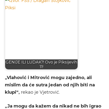
GENIJE ILI LUDAK?! Ovo je Piksijevih
11!
„Vlahović i Mitrović mogu zajedno, ali
mislim da će sutra jedan od njih biti na
klupi“,
rekao je Vjetrović.
„Ja mogu da kažem da nikad ne bih igrao