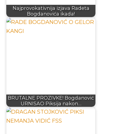
Najprovokativnija izjava Radeta
Bogdanovića ikada!
BRUTALNE PROZIVKE! Bogdanović
URNISAO Piksija nakon…