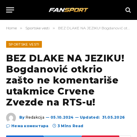
Home
»
Sportske vesti
»
BEZ DLAKE NA JEZIKU! Bogdanović otkrio zašto ne komentariše utakmice Crvene Zvezde na RTS-u!
SPORTSKE VESTI
BEZ DLAKE NA JEZIKU!
Bogdanović otkrio
zašto ne komentariše
utakmice Crvene
Zvezde na RTS-u!
By
Redakcija
05.10.2024
Updated:
31.05.2026
Нема коментара
3 Mins Read