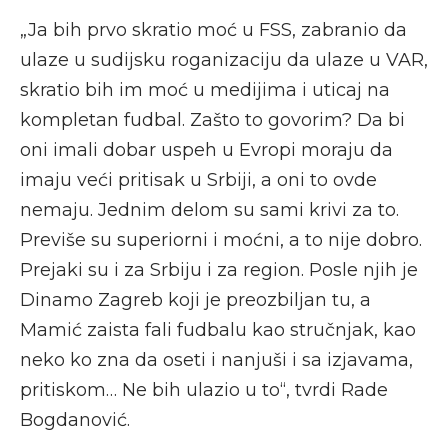
„Ja bih prvo skratio moć u FSS, zabranio da
ulaze u sudijsku roganizaciju da ulaze u VAR,
skratio bih im moć u medijima i uticaj na
kompletan fudbal. Zašto to govorim? Da bi
oni imali dobar uspeh u Evropi moraju da
imaju veći pritisak u Srbiji, a oni to ovde
nemaju. Jednim delom su sami krivi za to.
Previše su superiorni i moćni, a to nije dobro.
Prejaki su i za Srbiju i za region. Posle njih je
Dinamo Zagreb koji je preozbiljan tu, a
Mamić zaista fali fudbalu kao stručnjak, kao
neko ko zna da oseti i nanjuši i sa izjavama,
pritiskom… Ne bih ulazio u to“, tvrdi Rade
Bogdanović.