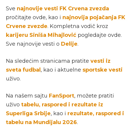
Sve
najnovije vesti FK Crvena zvezda
pročitajte ovde, kao i
najnovija pojačanja FK
Crvene zvezde
. Kompletna vodič kroz
karijeru Siniša Mihajlović
pogledajte ovde.
Sve najnovije vesti o
Delije
.
Na sledećim stranicama pratite
vesti iz
sveta fudbal
, kao i aktuelne
sportske vesti
uživo.
Na našem sajtu
FanSport
, možete pratiti
uživo
tabelu, raspored i rezultate iz
Superliga Srbije
, kao i
rezultate, raspored i
tabelu na Mundijalu 2026
.