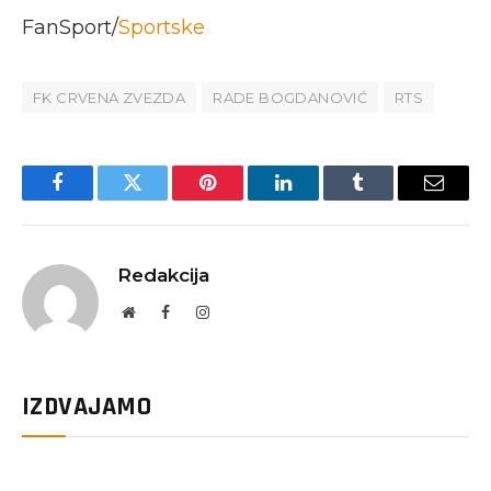
FanSport/
Sportske
FK CRVENA ZVEZDA
RADE BOGDANOVIĆ
RTS
Facebook
Twitter
Pinterest
LinkedIn
Tumblr
Email
Redakcija
Website
Facebook
Instagram
IZDVAJAMO