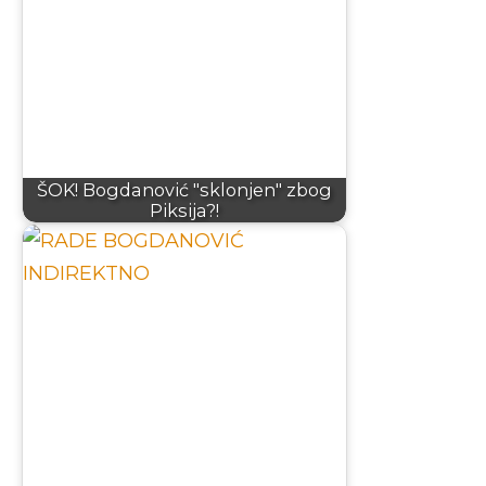
ŠOK! Bogdanović "sklonjen" zbog
Piksija?!