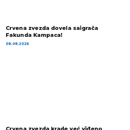
Crvena zvezda dovela saigrača
Fakunda Kampaca!
08.08.2026
Crvena zvezda krade već viđeno