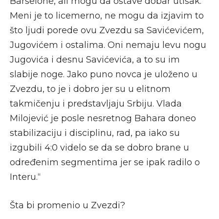
Barselone, ali mogu da ostave dobar utisak.
Meni je to licemerno, ne mogu da izjavim to
što ljudi porede ovu Zvezdu sa Savićevićem,
Jugovićem i ostalima. Oni nemaju levu nogu
Jugovića i desnu Savićevića, a to su im
slabije noge. Jako puno novca je uloženo u
Zvezdu, to je i dobro jer su u elitnom
takmičenju i predstavljaju Srbiju. Vlada
Milojević je posle nesretnog Bahara doneo
stabilizaciju i disciplinu, rad, pa iako su
izgubili 4:0 videlo se da se dobro brane u
određenim segmentima jer se ipak radilo o
Interu.“
Šta bi promenio u Zvezdi?