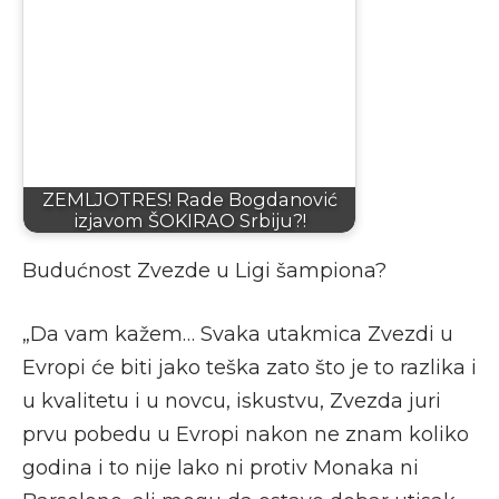
ZEMLJOTRES! Rade Bogdanović
izjavom ŠOKIRAO Srbiju?!
Budućnost Zvezde u Ligi šampiona?
„Da vam kažem… Svaka utakmica Zvezdi u
Evropi će biti jako teška zato što je to razlika i
u kvalitetu i u novcu, iskustvu, Zvezda juri
prvu pobedu u Evropi nakon ne znam koliko
godina i to nije lako ni protiv Monaka ni