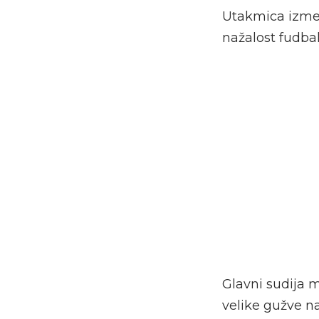
Utakmica izmeđ
nažalost fudbal
Glavni sudija 
velike gužve na