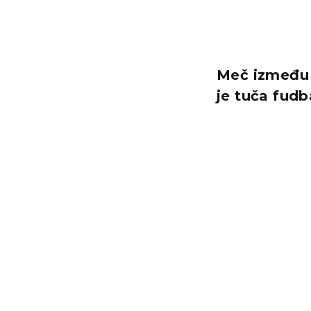
Meč između V
je tuča fudb