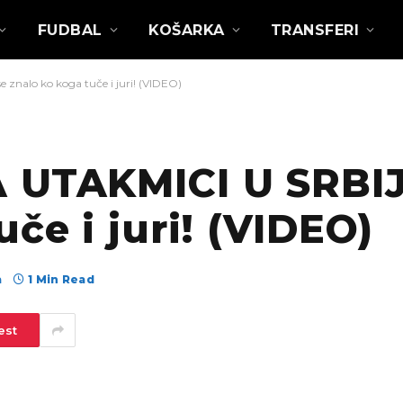
FUDBAL
KOŠARKA
TRANSFERI
 znalo ko koga tuče i juri! (VIDEO)
 UTAKMICI U SRBIJI
če i juri! (VIDEO)
а
1 Min Read
est