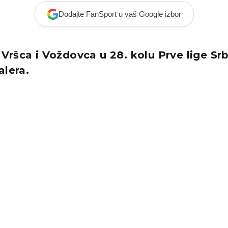
Dodajte FanSport u vaš Google izbor
ršca i Voždovca u 28. kolu Prve lige Srb
alera.