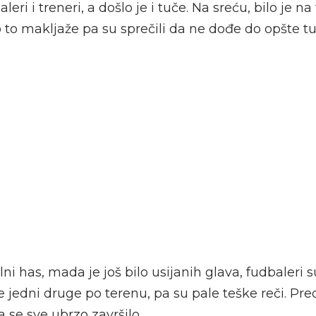
eri i treneri, a došlo je i tuče. Na sreću, bilo je na
o to makljaže pa su sprečili da ne dođe do opšte tu
lni has, mada je još bilo usijanih glava, fudbaleri 
re jedni druge po terenu, pa su pale teške reči. Pre
 se sve ubrzo završilo.