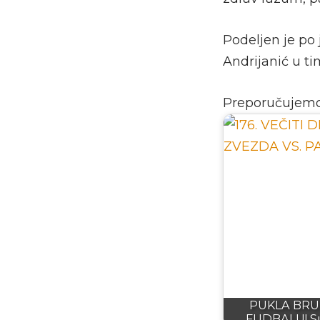
Podeljen je po
Andrijanić u t
Preporučujem
PUKLA BRU
FUDBALU! Su