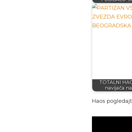
TOTALNI HAO
navijača n
Haos pogledajt