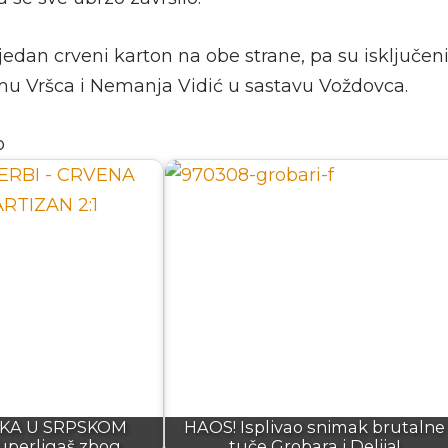
 jedan crveni karton na obe strane, pa su isključe
imu Vršca i Nemanja Vidić u sastavu Voždovca.
o
KA U SRPSKOM
HAOS! Isplivao snimak brutalne
perligaš zbog…
tuče Grobara i Delija!