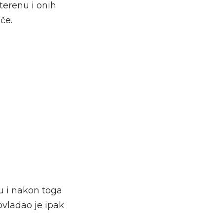
 terenu i onih
če.
su i nakon toga
ovladao je ipak