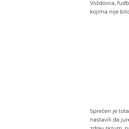
Voždovca, fudbal
kojima nije bil
Sprečen je tota
nastavili da ju
zdrav razum, pa