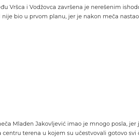
u Vršca i Vodžovca završena je nerešenim ishodom
 nije bio u prvom planu, jer je nakon meča nastao 
meča Mladen Jakovljević imao je mnogo posla, jer 
 centru terena u kojem su učestvovali gotovo svi č