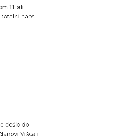
 1:1, ali
totalni haos.
je došlo do
lanovi Vršca i