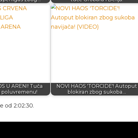
S U ARENI! Tuča
NOVI HAOS 'TORCIDE'! Autoput
a poluvremenu!
blokiran zbog sukoba…
e od 2:02:30.