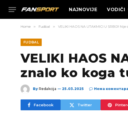
NAJNOVIJE
VODIČI
Home
»
Fudbal
»
VELIKI HAOS NA UTAKMICI U SRBIJI! Nije se
FUDBAL
VELIKI HAOS NA
znalo ko koga tu
By
Redakcija
25.03.2025
Нема коментар
Facebook
Twitter
Pinter