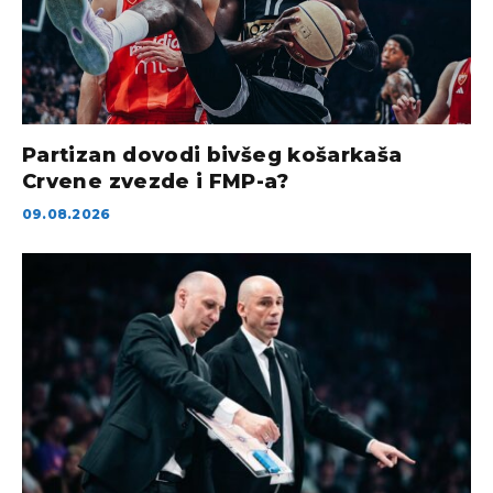
Partizan dovodi bivšeg košarkaša
Crvene zvezde i FMP-a?
09.08.2026