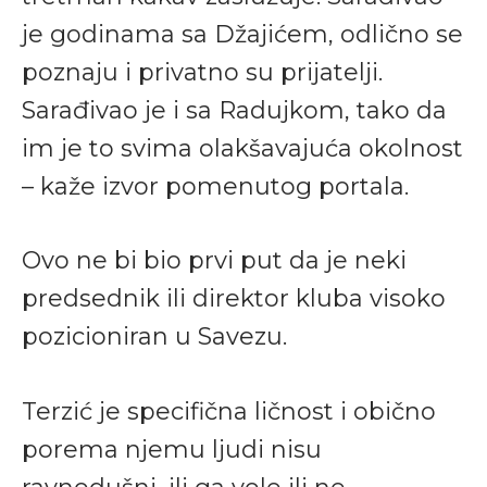
je godinama sa Džajićem, odlično se
poznaju i privatno su prijatelji.
Sarađivao je i sa Radujkom, tako da
im je to svima olakšavajuća okolnost
– kaže izvor pomenutog portala.
Ovo ne bi bio prvi put da je neki
predsednik ili direktor kluba visoko
pozicioniran u Savezu.
Terzić je specifična ličnost i obično
porema njemu ljudi nisu