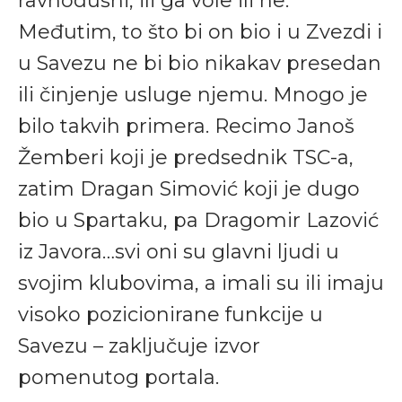
ravnodušni, ili ga vole ili ne.
Međutim, to što bi on bio i u Zvezdi i
u Savezu ne bi bio nikakav presedan
ili činjenje usluge njemu. Mnogo je
bilo takvih primera. Recimo Janoš
Žemberi koji je predsednik TSC-a,
zatim Dragan Simović koji je dugo
bio u Spartaku, pa Dragomir Lazović
iz Javora…svi oni su glavni ljudi u
svojim klubovima, a imali su ili imaju
visoko pozicionirane funkcije u
Savezu – zaključuje izvor
pomenutog portala.