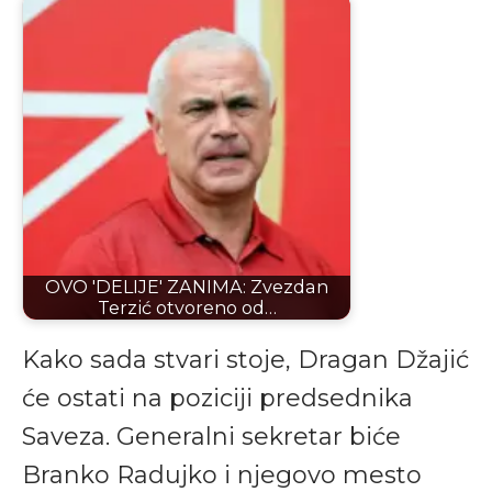
OVO 'DELIJE' ZANIMA: Zvezdan
Terzić otvoreno od…
Kako sada stvari stoje, Dragan Džajić
će ostati na poziciji predsednika
Saveza. Generalni sekretar biće
Branko Radujko i njegovo mesto