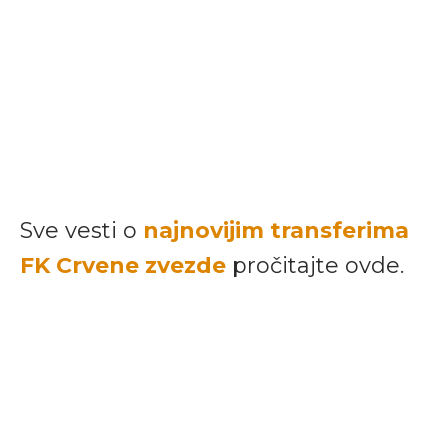
Sve vesti o
najnovijim transferima
FK Crvene zvezde
pročitajte ovde.