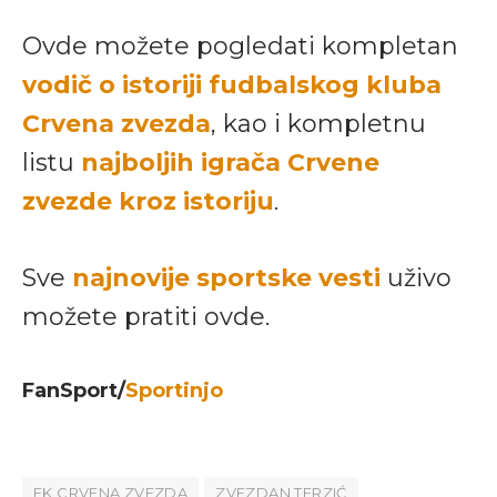
Ovde možete pogledati kompletan
vodič o istoriji fudbalskog kluba
Crvena zvezda
, kao i kompletnu
listu
najboljih igrača Crvene
zvezde kroz istoriju
.
Sve
najnovije sportske vesti
uživo
možete pratiti ovde.
FanSport/
Sportinjo
FK CRVENA ZVEZDA
ZVEZDAN TERZIĆ