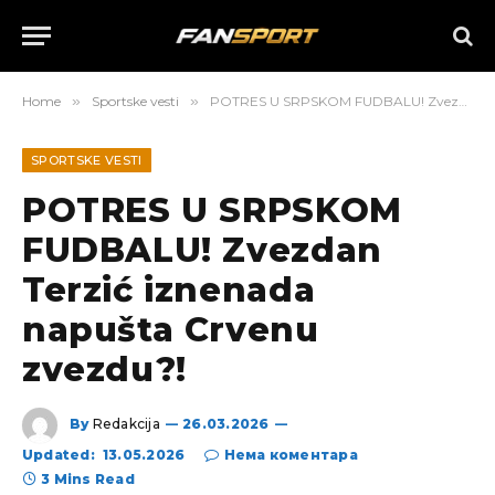
Home
»
Sportske vesti
»
POTRES U SRPSKOM FUDBALU! Zvezdan Terzić iznenada napušta Crvenu zvezdu?!
SPORTSKE VESTI
POTRES U SRPSKOM
FUDBALU! Zvezdan
Terzić iznenada
napušta Crvenu
zvezdu?!
By
Redakcija
26.03.2026
Updated:
13.05.2026
Нема коментара
3 Mins Read