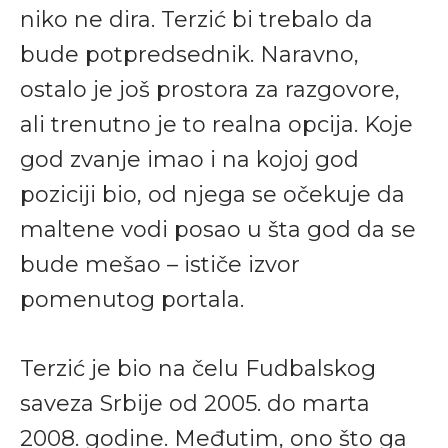
niko ne dira. Terzić bi trebalo da
bude potpredsednik. Naravno,
ostalo je još prostora za razgovore,
ali trenutno je to realna opcija. Koje
god zvanje imao i na kojoj god
poziciji bio, od njega se očekuje da
maltene vodi posao u šta god da se
bude mešao – ističe izvor
pomenutog portala.
Terzić je bio na čelu Fudbalskog
saveza Srbije od 2005. do marta
2008. godine. Međutim, ono što ga