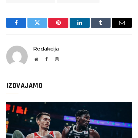
Facebook
Twitter
Pinterest
LinkedIn
Tumblr
Email
Redakcija
Website
Facebook
Instagram
IZDVAJAMO