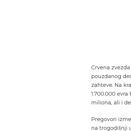
Crvena zvezda 
pouzdanog desn
zahteve. Na kra
1.700.000 evra
miliona, ali i 
Pregovori izmeđ
na trogodišnji