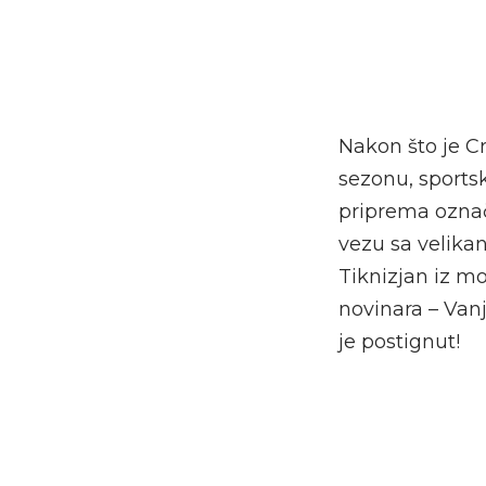
Nakon što je C
sezonu, sports
priprema označ
vezu sa velikan
Tiknizjan iz m
novinara – Van
je postignut!