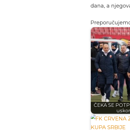
dana, a njegova
Preporučujem
ČEKA SE POTPIS
uskor