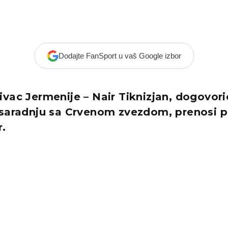
Dodajte FanSport u vaš Google izbor
vac Jermenije – Nair Tiknizjan, dogovori
 saradnju sa Crvenom zvezdom, prenosi 
r.