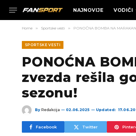
NAJNOVIJE
VODIČI
Home
»
Sportske vesti
»
PONOĆNA BOMBA NA MARAKANI! Crve
SPORTSKE VESTI
PONOĆNA BOMB
zvezda rešila g
sezonu!
By
Redakcija
02.06.2025
Updated:
17.06.2
Facebook
Twitter
Pinter