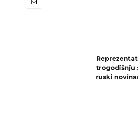
Reprezentati
trogodišnju
ruski novina