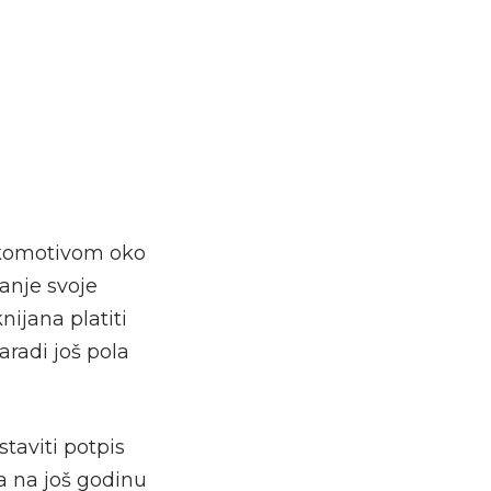
okomotivom oko
anje svoje
nijana platiti
radi još pola
taviti potpis
 na još godinu