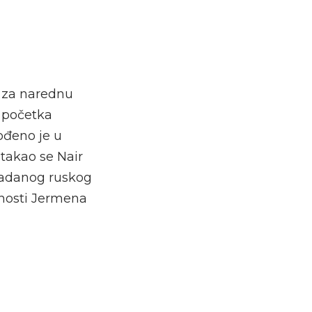
a za narednu
 početka
ođeno je u
stakao se Nair
zadanog ruskog
nosti Jermena