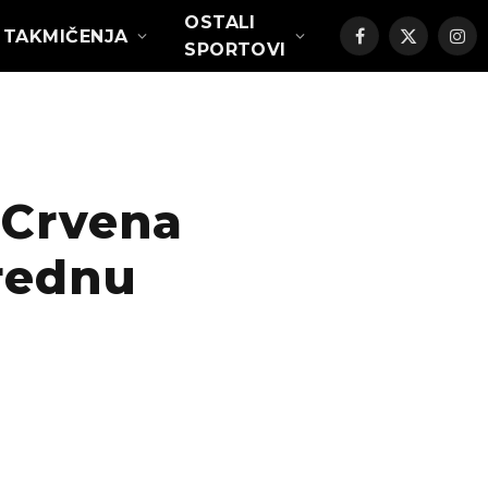
OSTALI
TAKMIČENJA
Facebook
X
Ins
SPORTOVI
(Twitter)
Crvena
arednu