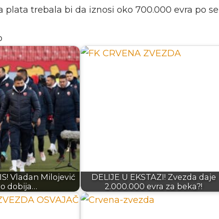
 plata trebala bi da iznosi oko 700.000 evra po se
o
! Vladan Milojević
DELIJE U EKSTAZI! Zvezda daje
o dobija…
2.000.000 evra za beka?!