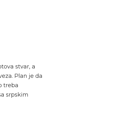
tova stvar, a
eza. Plan je da
o treba
sa srpskim