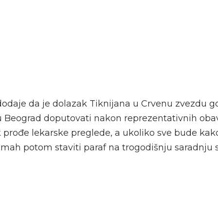
dodaje da je dolazak Tiknijana u Crvenu zvezdu go
 Beograd doputovati nakon reprezentativnih obav
k prođe lekarske preglede, a ukoliko sve bude kak
dmah potom staviti paraf na trogodišnju saradnju 