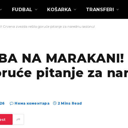
FUDBAL
KOŠARKA
TRANSFERI
na zvezda rešila goruće pitanje za narednu sezonu!
A NA MARAKANI! 
oruće pitanje za n
026
Нема коментара
2 Mins Read
est