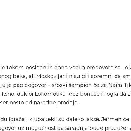
je tokom poslednjih dana vodila pregovore sa L
og beka, ali Moskovljani nisu bili spremni da sm
ju je pao dogovor – srpski šampion će za Naira Tik
 fiksno, dok bi Lokomotiva kroz bonuse mogla da za
deset posto od naredne prodaje.
u igrača i kluba tekli su daleko lakše. Jermen će s
 ugovor uz mogućnost da saradnja bude produžena