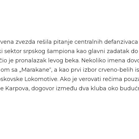
rvena zvezda rešila pitanje centralnih defanzivac
ki sektor srpskog šampiona kao glavni zadatak do
io je pronalazak levog beka. Nekoliko imena dov
om sa „Marakane“, a kao prvi izbor crveno-belih i
oskovske Lokomotive. Ako je verovati rečima pou
je Karpova, dogovor između dva kluba oko buduć