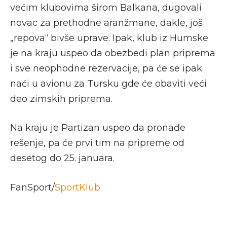
većim klubovima širom Balkana, dugovali
novac za prethodne aranžmane, dakle, još
„repova“ bivše uprave. Ipak, klub iz Humske
je na kraju uspeo da obezbedi plan priprema
i sve neophodne rezervacije, pa će se ipak
naći u avionu za Tursku gde će obaviti veći
deo zimskih priprema.
Na kraju je Partizan uspeo da pronađe
rešenje, pa će prvi tim na pripreme od
desetog do 25. januara.
FanSport/
SportKlub