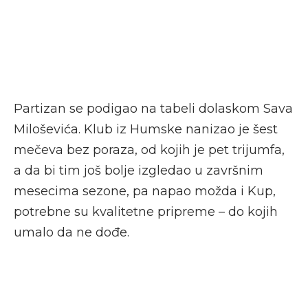
Partizan se podigao na tabeli dolaskom Sava
Miloševića. Klub iz Humske nanizao je šest
mečeva bez poraza, od kojih je pet trijumfa,
a da bi tim još bolje izgledao u završnim
mesecima sezone, pa napao možda i Kup,
potrebne su kvalitetne pripreme – do kojih
umalo da ne dođe.