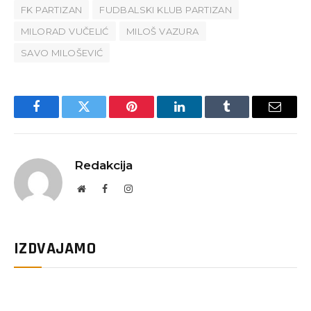
FK PARTIZAN
FUDBALSKI KLUB PARTIZAN
MILORAD VUČELIĆ
MILOŠ VAZURA
SAVO MILOŠEVIĆ
Facebook
Twitter
Pinterest
LinkedIn
Tumblr
Email
Redakcija
Website
Facebook
Instagram
IZDVAJAMO