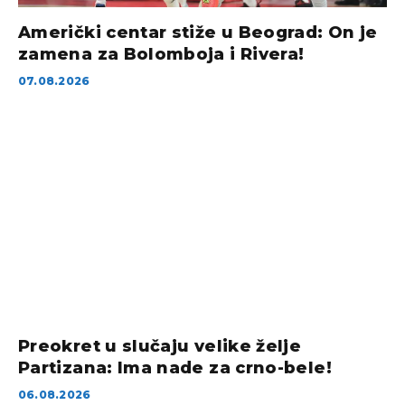
Američki centar stiže u Beograd: On je
zamena za Bolomboja i Rivera!
07.08.2026
Preokret u slučaju velike želje
Partizana: Ima nade za crno-bele!
06.08.2026