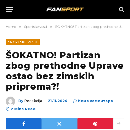
Home
»
Sportske vesti
»
ŠOKATNO! Partizan zbog prethodne Uprave ostao bez zimskih priprema?!
SPORTSKE VESTI
ŠOKATNO! Partizan
zbog prethodne Uprave
ostao bez zimskih
priprema?!
By
Redakcija
21.11.2024
Нема коментара
2 Mins Read