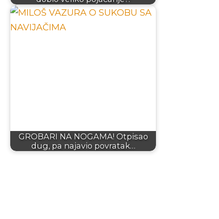
GROBARI NA NOGAMA! Otpisao
dug, pa najavio povratak…