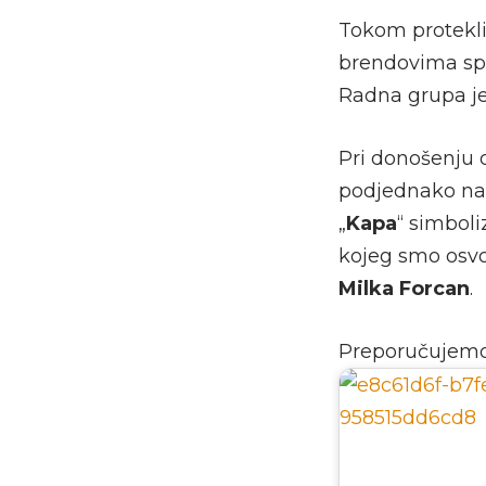
Tokom protekli
brendovima spo
Radna grupa je
Pri donošenju 
podjednako nam
„
Kapa
“ simboli
kojeg smo osvoj
Milka
Forcan
.
Preporučujem