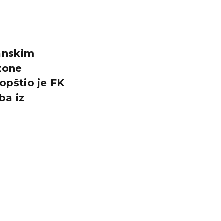
janskim
zone
opštio je FK
ba iz