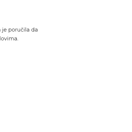
n
je poručila da
dovima.