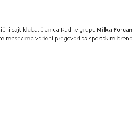
nični sajt kluba, članica Radne grupe
Milka Forca
im mesecima vođeni pregovori sa sportskim bren