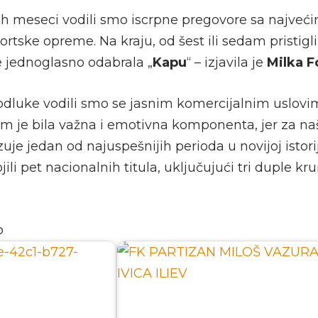
h meseci vodili smo iscrpne pregovore sa najveć
rtske opreme. Na kraju, od šest ili sedam pristigl
 jednoglasno odabrala „
Kapu
“ – izjavila je
Milka F
odluke vodili smo se jasnim komercijalnim uslovim
 je bila važna i emotivna komponenta, jer za na
zuje jedan od najuspešnijih perioda u novijoj istor
ili pet nacionalnih titula, uključujući tri duple kru
o