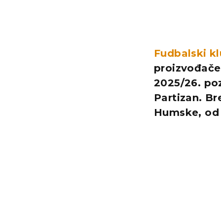
Fudbalski kl
proizvođače
2025/26. poz
Partizan. Br
Humske, od 