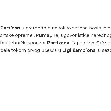
b
Partizan
u prethodnih nekoliko sezona nosio je 
ortske opreme „
Puma
„. Taj ugovor ističe narednog
biti tehnički sponzor
Partizana
. Taj proizvođač s
o-bele tokom prvog učešća u
Ligi šampiona
, u sez