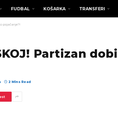
FUDBAL
KOŠARKA
TRANSFERI
 pojačanje?!
J! Partizan dobio
а
2 Mins Read
est