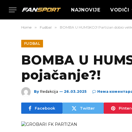
NAJNOVIJE
VODIČI
Home
»
Fudbal
»
BOMBA U HUMSKOJ! Partizan dobio veliko
FUDBAL
BOMBA U HUMSKO
pojačanje?!
By
Redakcija
26.03.2025
Нема коментар
Facebook
Twitter
Pinter