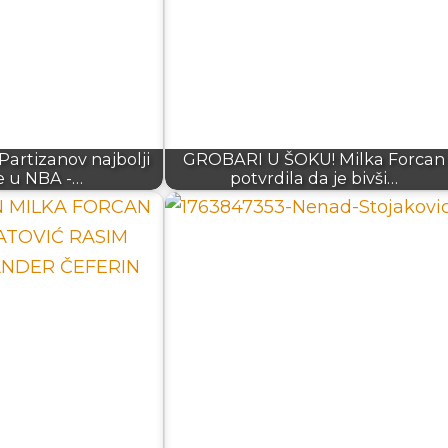
artizanov najbolji
GROBARI U ŠOKU! Milka Forcan
de u NBA -…
potvrdila da je bivši…