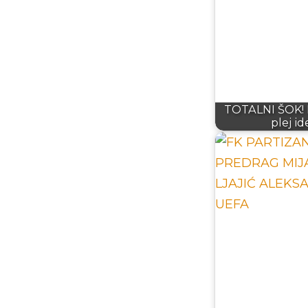
TOTALNI ŠOK! P
plej i