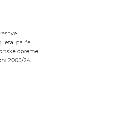
dresove
 leta, pa će
portske opreme
oni 2003/24.