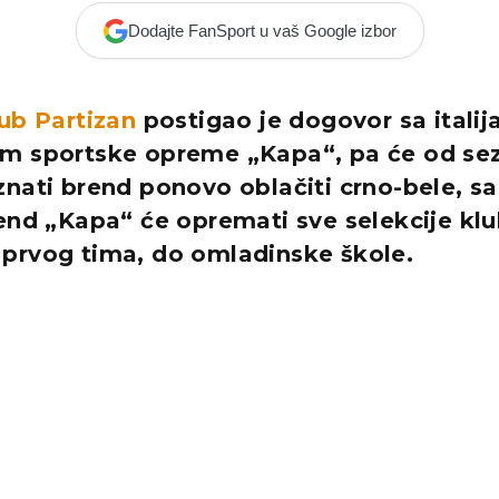
Dodajte FanSport u vaš Google izbor
ub Partizan
postigao je dogovor sa itali
m sportske opreme „Kapa“, pa će od se
nati brend ponovo oblačiti crno-bele, sa
end „Kapa“ će opremati sve selekcije klu
prvog tima, do omladinske škole.