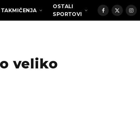
OSTALI
TAKMIČENJA
Facebook
X
Ins
SPORTOVI
(Twitter)
 veliko