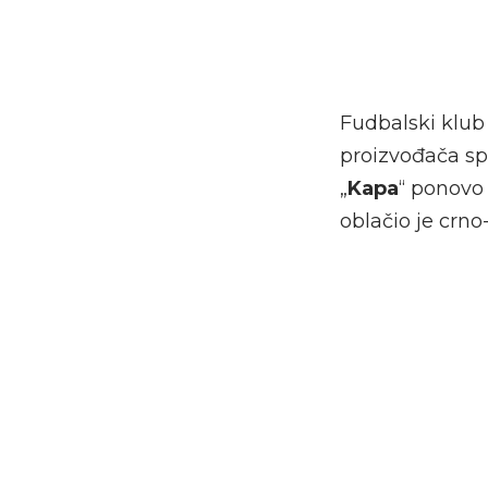
Fudbalski klu
proizvođača sp
„
Kapa
“ ponovo 
oblačio je crn