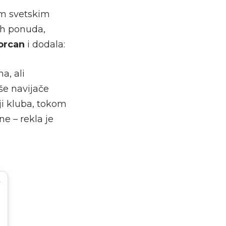
im svetskim
ih ponuda,
orcan
i dodala:
a, ali
še navijače
iji kluba, tokom
ne – rekla je