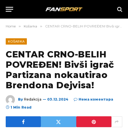
Home
»
Košarka
»
CENTAR CRNO-BELIH POVREĐEN! Bivši igrač Partizana nokautirao Brendona Dejvisa!
KOŠARKA
CENTAR CRNO-BELIH
POVREĐEN! Bivši igrač
Partizana nokautirao
Brendona Dejvisa!
By
Redakcija
03.12.2024
Нема коментара
1 Min Read