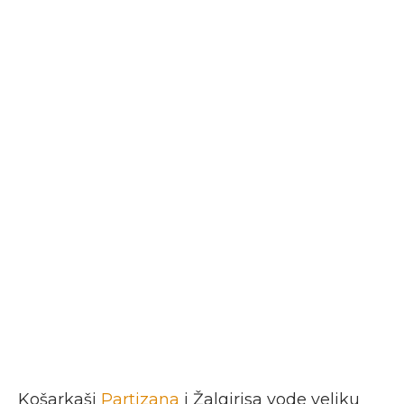
Košarkaši
Partizana
i Žalgirisa vode veliku