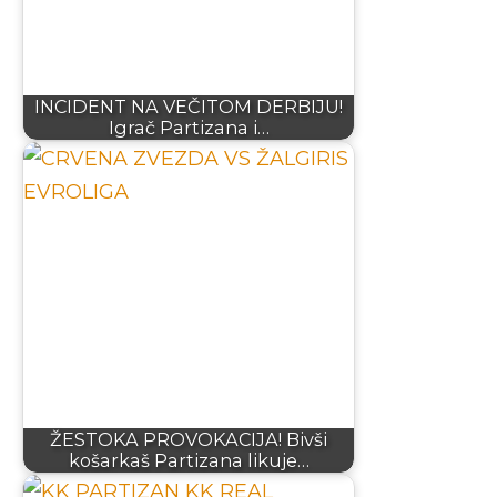
INCIDENT NA VEČITOM DERBIJU!
Igrač Partizana i…
ŽESTOKA PROVOKACIJA! Bivši
košarkaš Partizana likuje…