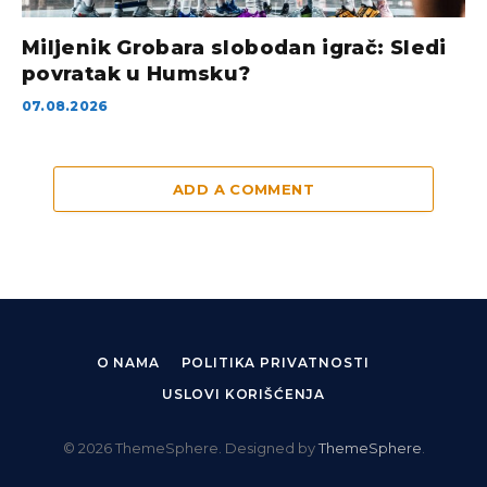
Miljenik Grobara slobodan igrač: Sledi
povratak u Humsku?
07.08.2026
ADD A COMMENT
O NAMA
POLITIKA PRIVATNOSTI
USLOVI KORIŠĆENJA
© 2026 ThemeSphere. Designed by
ThemeSphere
.