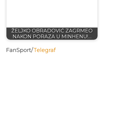
ŽELJKO OBRADOVIĆ ZAGRMEO
NAKON PORAZA U MINHENU!…
FanSport/
Telegraf