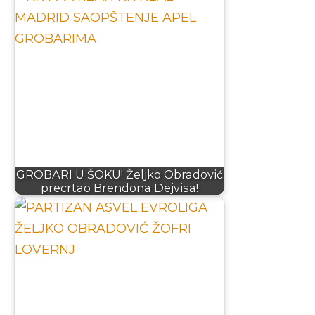
GROBARI U ŠOKU! Željko Obradović
precrtao Brendona Dejvisa!