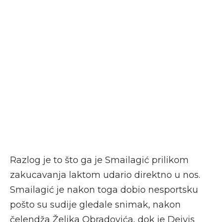
Razlog je to što ga je Smailagić prilikom
zakucavanja laktom udario direktno u nos.
Smailagić je nakon toga dobio nesportsku
pošto su sudije gledale snimak, nakon
čelendža Željka Obradovića, dok je Dejvis