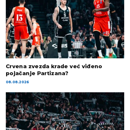
Crvena zvezda krade već viđeno
pojačanje Partizana?
08.08.2026