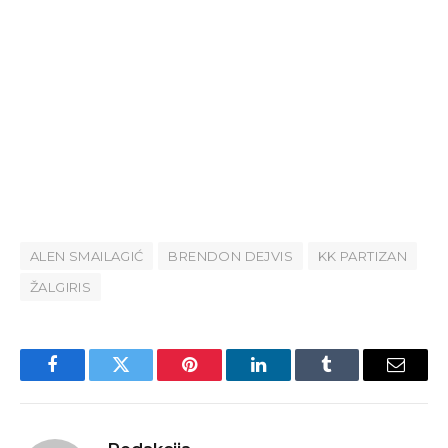
ALEN SMAILAGIĆ
BRENDON DEJVIS
KK PARTIZAN
ŽALGIRIS
Facebook
Twitter
Pinterest
LinkedIn
Tumblr
Email