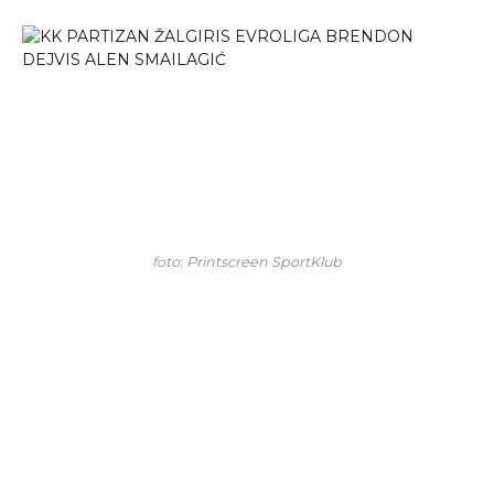
foto: Printscreen SportKlub