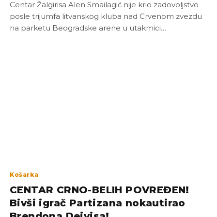
Centar Žalgirisa Alen Smailagić nije krio zadovoljstvo
posle trijumfa litvanskog kluba nad Crvenom zvezdu
na parketu Beogradske arene u utakmici…
Košarka
CENTAR CRNO-BELIH POVREĐEN!
Bivši igrač Partizana nokautirao
Brendona Dejvisa!