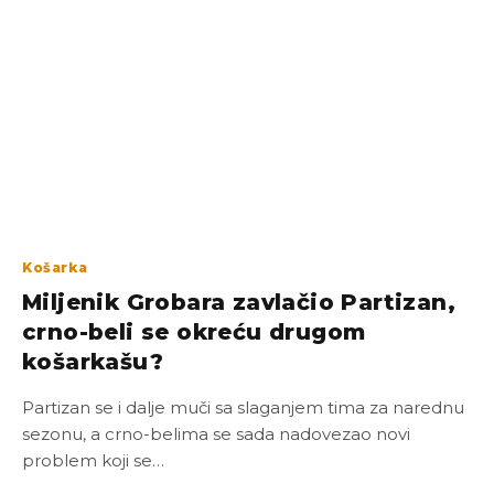
Košarka
Miljenik Grobara zavlačio Partizan,
crno-beli se okreću drugom
košarkašu?
Partizan se i dalje muči sa slaganjem tima za narednu
sezonu, a crno-belima se sada nadovezao novi
problem koji se…