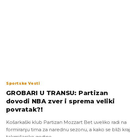
Sportske Vesti
GROBARI U TRANSU: Partizan
dovodi NBA zver i sprema veliki
povratak?!
Košarkaški klub Partizan Mozzart Bet uveliko radi na
formiranju tima za narednu sezonu, a kako se bliži kraj
takmičarske godine,…