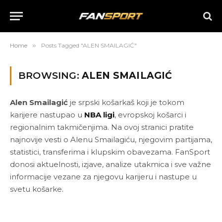
Home
»
Posts Tagged "ALEN SMAILAGIĆ"
BROWSING:
ALEN SMAILAGIĆ
Alen Smailagić
je srpski košarkaš koji je tokom
karijere nastupao u
NBA ligi
, evropskoj košarci i
regionalnim takmičenjima. Na ovoj stranici pratite
najnovije vesti o Alenu Smailagiću, njegovim partijama,
statistici, transferima i klupskim obavezama. FanSport
donosi aktuelnosti, izjave, analize utakmica i sve važne
informacije vezane za njegovu karijeru i nastupe u
svetu košarke.