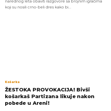
narednog leta obaviti razgovore sa brojnim igračima
koji su nosili crno-beli dres kako bi…
Košarka
ŽESTOKA PROVOKACIJA! Bivši
košarkaš Partizana likuje nakon
pobede u Areni!