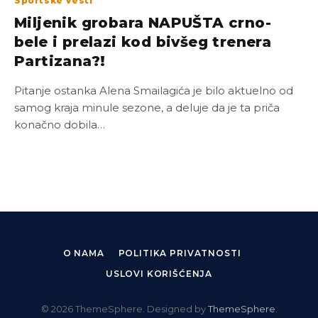
Sportske Vesti
Miljenik grobara NAPUŠTA crno-
bele i prelazi kod bivšeg trenera
Partizana?!
Pitanje ostanka Alena Smailagića je bilo aktuelno od
samog kraja minule sezone, a deluje da je ta priča
konačno dobila…
O NAMA
POLITIKA PRIVATNOSTI
USLOVI KORIŠĆENJA
© 2026 ThemeSphere. Designed by
ThemeSphere
.