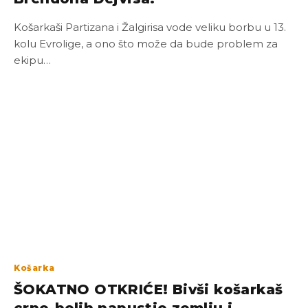
Košarkaši Partizana i Žalgirisa vode veliku borbu u 13.
kolu Evrolige, a ono što može da bude problem za
ekipu…
Košarka
ŠOKATNO OTKRIĆE! Bivši košarkaš