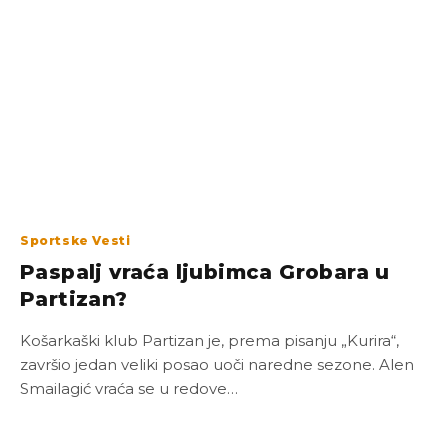
Sportske Vesti
Paspalj vraća ljubimca Grobara u
Partizan?
Košarkaški klub Partizan je, prema pisanju „Kurira“,
završio jedan veliki posao uoči naredne sezone. Alen
Smailagić vraća se u redove…