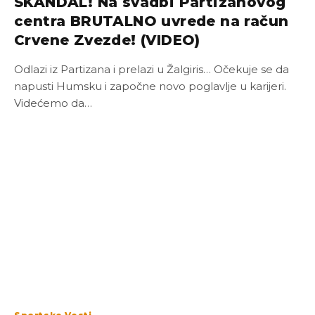
SKANDAL! Na svadbi Partizanovog
centra BRUTALNO uvrede na račun
Crvene Zvezde! (VIDEO)
Odlazi iz Partizana i prelazi u Žalgiris… Očekuje se da
napusti Humsku i započne novo poglavlje u karijeri.
Videćemo da…