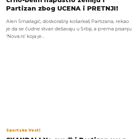
crno-belih napustio zemlju i
Partizan zbog UCENA i PRETNJI!
Alen Smailagić, doskorašnji košarkaš Partizana, rekao
je da se čudne stvari dešavaju u Srbiji, a prema pisanju
‘Nova.rs’ koja je…
Sportske Vesti