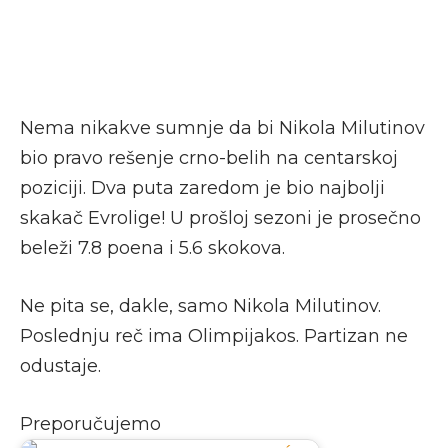
Nema nikakve sumnje da bi Nikola Milutinov
bio pravo rešenje crno-belih na centarskoj
poziciji. Dva puta zaredom je bio najbolji
skakač Evrolige! U prošloj sezoni je prosečno
beleži 7.8 poena i 5.6 skokova.
Ne pita se, dakle, samo Nikola Milutinov.
Poslednju reč ima Olimpijakos. Partizan ne
odustaje.
Preporučujemo