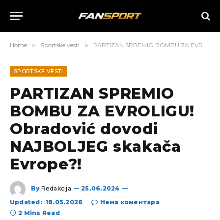
Home
»
Sportske vesti
»
PARTIZAN SPREMIO BOMBU ZA EVROLIGU! Obradović dovodi NAJBOLJEG skakača Evrope?!
SPORTSKE VESTI
PARTIZAN SPREMIO
BOMBU ZA EVROLIGU!
Obradović dovodi
NAJBOLJEG skakača
Evrope?!
By
Redakcija
25.06.2024
Updated:
18.05.2026
Нема коментара
2 Mins Read