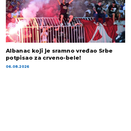
Albanac koji je sramno vređao Srbe
potpisao za crveno-bele!
06.08.2026