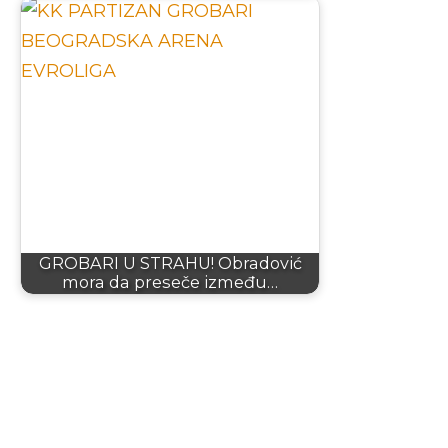
GROBARI U STRAHU! Obradović
mora da preseče između…