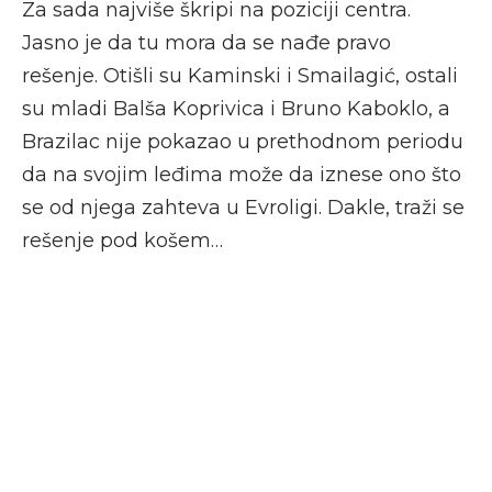
Za sada najviše škripi na poziciji centra.
Jasno je da tu mora da se nađe pravo
rešenje. Otišli su Kaminski i Smailagić, ostali
su mladi Balša Koprivica i Bruno Kaboklo, a
Brazilac nije pokazao u prethodnom periodu
da na svojim leđima može da iznese ono što
se od njega zahteva u Evroligi. Dakle, traži se
rešenje pod košem…