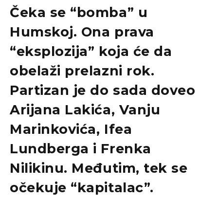
Čeka se “bomba” u
Humskoj. Ona prava
“eksplozija” koja će da
obelaži prelazni rok.
Partizan je do sada doveo
Arijana Lakića, Vanju
Marinkovića, Ifea
Lundberga i Frenka
Nilikinu. Međutim, tek se
očekuje “kapitalac”.