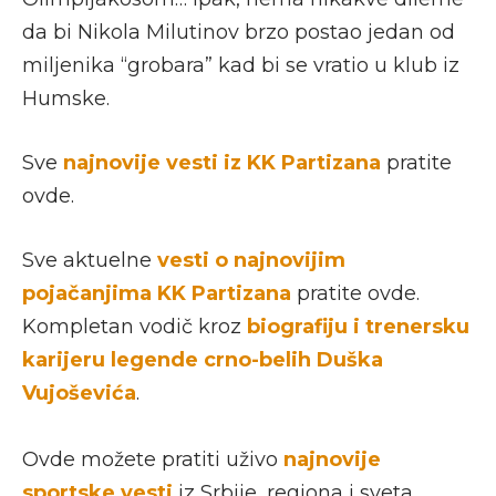
da bi Nikola Milutinov brzo postao jedan od
miljenika “grobara” kad bi se vratio u klub iz
Humske.
Sve
najnovije
vesti iz KK Partizana
pratite
ovde.
Sve aktuelne
vesti o najnovijim
pojačanjima KK Partizana
pratite ovde.
Kompletan vodič kroz
biografiju i trenersku
karijeru legende crno-belih Duška
Vujoševića
.
Ovde možete pratiti uživo
najnovije
sportske vesti
iz Srbije, regiona i sveta.