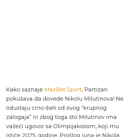
Kako saznaje
MaxBet Sport
, Partizan
pokušava da dovede Nikolu Milutinova! Ne
odustaju crno-beli od ovog “krupnog
zalogaja” ni zbog toga što Milutinov ima
važeći ugovor sa Olimpijakosom, koji mu
ističe 2025. godine. Prošlog juna je Nikola