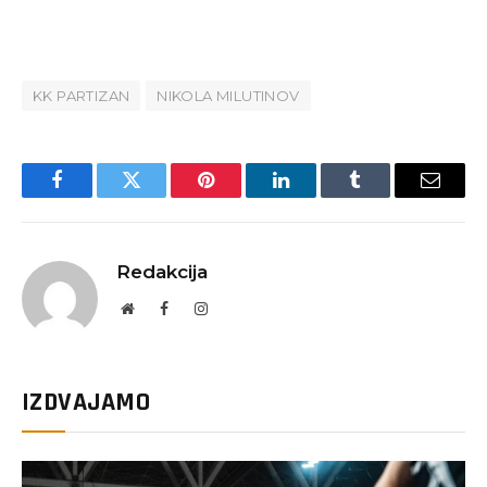
KK PARTIZAN
NIKOLA MILUTINOV
Facebook
Twitter
Pinterest
LinkedIn
Tumblr
Email
Redakcija
Website
Facebook
Instagram
IZDVAJAMO