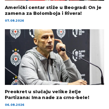
Američki centar stiže u Beograd: On je
zamena za Bolomboja i Rivera!
07.08.2026
Preokret u slučaju velike želje
Partizana: Ima nade za crno-bele!
06.08.2026