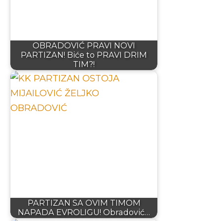
OBRADOVIĆ PRAVI NOVI
PARTIZAN! Biće to PRAVI DRIM
TIM?!
PARTIZAN SA OVIM TIMOM
NAPADA EVROLIGU! Obradović…