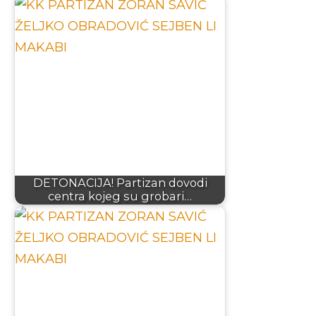
DETONACIJA! Partizan dovodi
centra kojeg su grobari…