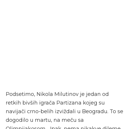
Podsetimo, Nikola Milutinov je jedan od
retkih bivših igrača Partizana kojeg su
navijači crno-belih izviždali u Beogradu. To se
dogodilo u martu, na meču sa
Olimpijakosom… Ipak, nema nikakve dileme