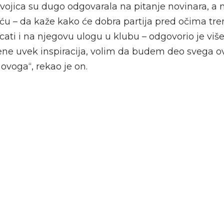
 dvojica su dugo odgovarala na pitanje novinara, a 
u – da kaže kako će dobra partija pred očima tre
cati i na njegovu ulogu u klubu – odgovorio je viš
mene uvek inspiracija, volim da budem deo svega 
voga“, rekao je on.