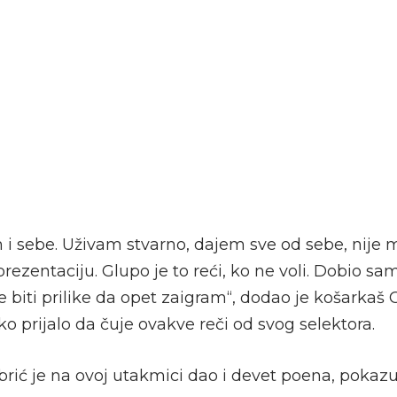
 i sebe. Uživam stvarno, dajem sve od sebe, nije m
rezentaciju. Glupo je to reći, ko ne voli. Dobio sam
 biti prilike da opet zaigram“, dodao je košarkaš
ko prijalo da čuje ovakve reči od svog selektora.
rić je na ovoj utakmici dao i devet poena, pokazuj