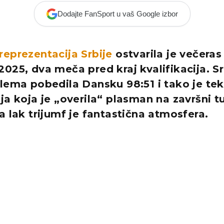
Dodajte FanSport u vaš Google izbor
eprezentacija Srbije
ostvarila je večera
025, dva meča pred kraj kvalifikacija. Sr
lema pobedila Dansku 98:51 i tako je te
ja koja je „overila“ plasman na završni tu
a lak trijumf je fantastična atmosfera.