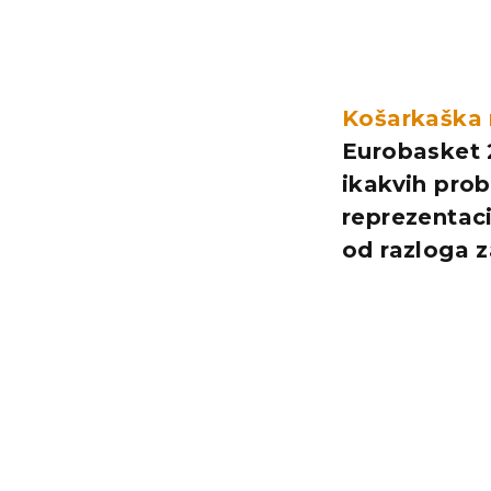
Košarkaška r
Eurobasket 2
ikakvih prob
reprezentaci
od razloga z