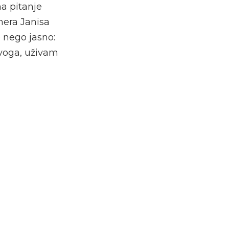
na pitanje
nera Janisa
e nego jasno:
ovoga, uživam