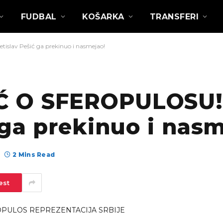
FUDBAL
KOŠARKA
TRANSFERI
av Pešić ga prekinuo i nasmejao!
Ć O SFEROPULOSU
 ga prekinuo i nas
2 Mins Read
est