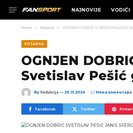
NAJNOVIJE
VODIČI
Home
»
Košarka
»
OGNJEN DOBRIĆ O SFEROPULOSU! Svetisl
KOŠARKA
OGNJEN DOBRI
Svetislav Pešić
By
Redakcija
25.11.2024
Нема коментара
Facebook
Twitter
Pinter