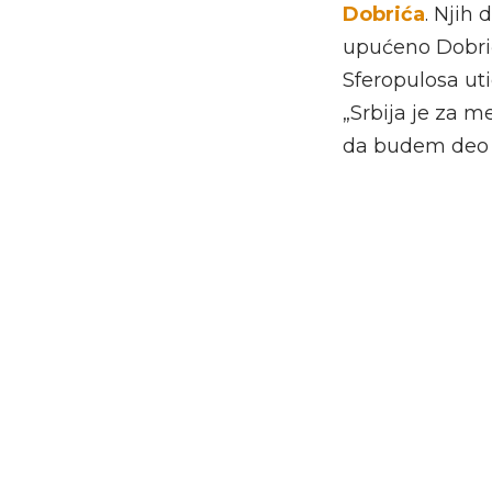
Dobrića
. Njih
upućeno Dobrić
Sferopulosa uti
„Srbija je za 
da budem deo o