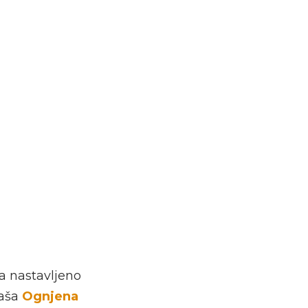
 a nastavljeno
kaša
Ognjena