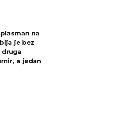
s plasman na
bija je bez
k druga
rnir, a jedan