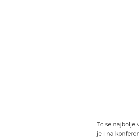
To se najbolje 
je i na konfere