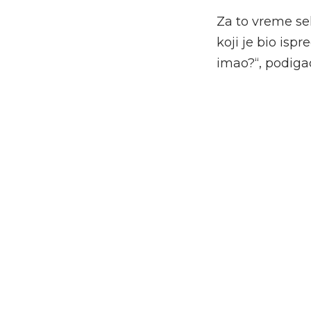
Za to vreme se
koji je bio isp
imao?“, podigao