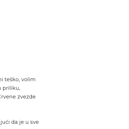
i teško, volim
 priliku,
 Crvene zvezde
ući da je u sve