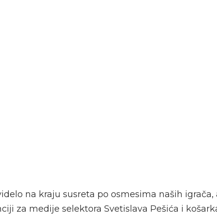
videlo na kraju susreta po osmesima naših igrača,
nciji za medije selektora Svetislava Pešića i košar