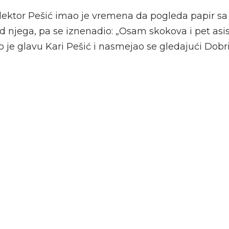
lektor Pešić imao je vremena da pogleda papir sa
red njega, pa se iznenadio: „Osam skokova i pet asis
 je glavu Kari Pešić i nasmejao se gledajući Dobri