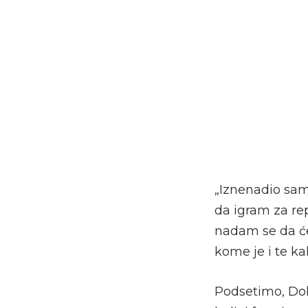
„Iznenadio sam
da igram za rep
nadam se da će
kome je i te ka
Podsetimo, Dob