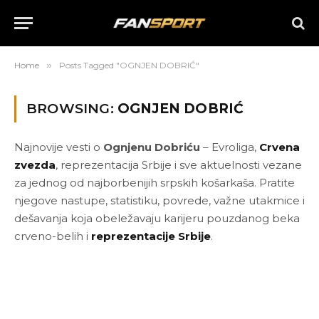
Home
»
Posts Tagged "OGNJEN DOBRIĆ"
BROWSING:
OGNJEN DOBRIĆ
Najnovije vesti o
Ognjenu Dobriću
– Evroliga,
Crvena
zvezda
, reprezentacija Srbije i sve aktuelnosti vezane
za jednog od najborbenijih srpskih košarkaša. Pratite
njegove nastupe, statistiku, povrede, važne utakmice i
dešavanja koja obeležavaju karijeru pouzdanog beka
crveno-belih i
reprezentacije Srbije
.