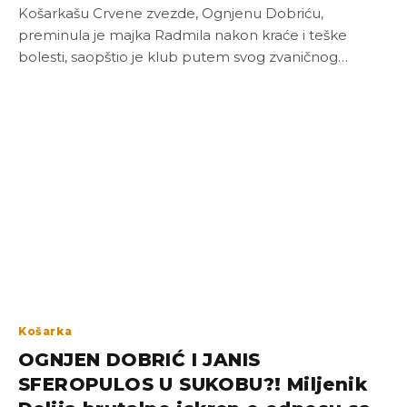
Košarkašu Crvene zvezde, Ognjenu Dobriću,
preminula je majka Radmila nakon kraće i teške
bolesti, saopštio je klub putem svog zvaničnog…
Košarka
OGNJEN DOBRIĆ I JANIS
SFEROPULOS U SUKOBU?! Miljenik