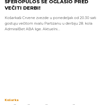
SFEROPULOS SE OGLASIO PRED
VEČITI DERBI!
Košarkaši Crvene zvezde u ponedeljak od 20.30 sati
gostuju večitom rivalu Partizanu u derbiju 28. kola
AdmiralBet ABA lige. Aktuelni…
Košarka