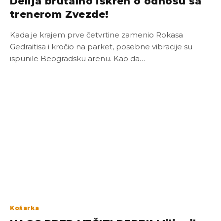
Delija brutalno iskren o odnosu sa
trenerom Zvezde!
Kada je krajem prve četvrtine zamenio Rokasa
Gedraitisa i kročio na parket, posebne vibracije su
ispunile Beogradsku arenu. Kao da…
Košarka