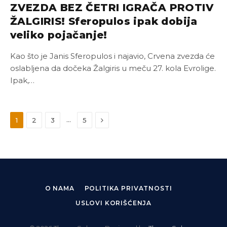
ZVEZDA BEZ ČETRI IGRAČA PROTIV
ŽALGIRIS! Sferopulos ipak dobija
veliko pojačanje!
Kao što je Janis Sferopulos i najavio, Crvena zvezda će
oslabljena da dočeka Žalgiris u meču 27. kola Evrolige.
Ipak,…
Next
…
1
2
3
5
O NAMA
POLITIKA PRIVATNOSTI
USLOVI KORIŠĆENJA