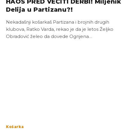
HAOS PRED VEČITI DERBI! Miljenik
Delija u Partizanu?!
Nekadašnji košarkaš Partizana i brojnih drugih
klubova, Ratko Varda, rekao je da je letos Željko
Obradović želeo da dovede Ognjena…
Košarka