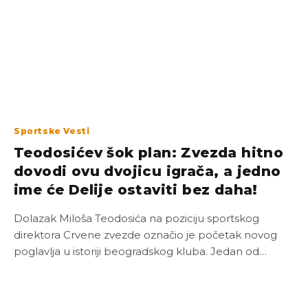
Sportske Vesti
Teodosićev šok plan: Zvezda hitno
dovodi ovu dvojicu igrača, a jedno
ime će Delije ostaviti bez daha!
Dolazak Miloša Teodosića na poziciju sportskog
direktora Crvene zvezde označio je početak novog
poglavlja u istoriji beogradskog kluba. Jedan od…