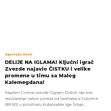
Sportske Vesti
DELIJE NA IGLAMA! Ključni igrač
Zvezde najavio ČISTKU i velike
promene u timu sa Malog
Kalemegdana!
Kapiten Crvene zvezde Ognjen Dobrić nije krio
razočaranje nakon poraza od Spartaka iz Subotice
(89:90) u polufinalu Košarkaške lige Srbije,…