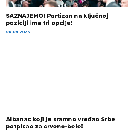
SAZNAJEMO! Partizan na ključnoj
poziciji ima tri opcije!
06.08.2026
Albanac koji je sramno vređao Srbe
potpisao za crveno-bele!