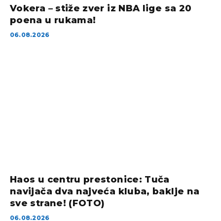
Vokera – stiže zver iz NBA lige sa 20
poena u rukama!
06.08.2026
Haos u centru prestonice: Tuča
navijača dva najveća kluba, baklje na
sve strane! (FOTO)
06.08.2026