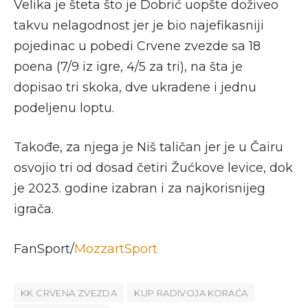
Velika je šteta što je Dobrić uopšte doživeo
takvu nelagodnost jer je bio najefikasniji
pojedinac u pobedi Crvene zvezde sa 18
poena (7/9 iz igre, 4/5 za tri), na šta je
dopisao tri skoka, dve ukradene i jednu
podeljenu loptu.
Takođe, za njega je Niš taličan jer je u Čairu
osvojio tri od dosad četiri Žućkove levice, dok
je 2023. godine izabran i za najkorisnijeg
igrača.
FanSport/
MozzartSport
KK CRVENA ZVEZDA
KUP RADIVOJA KORAĆA