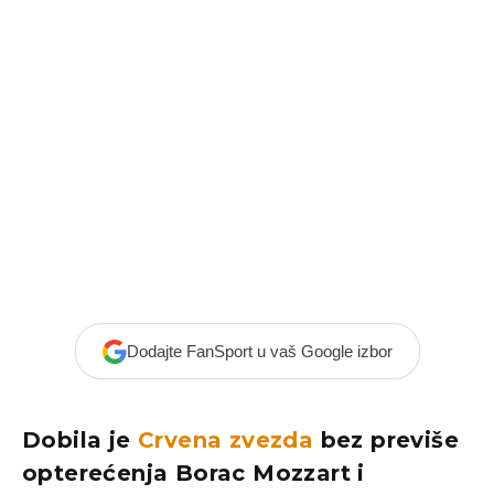
Dodajte FanSport u vaš Google izbor
Dobila je
Crvena zvezda
bez previše
opterećenja Borac Mozzart i