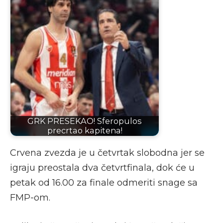
GRK PRESEKAO! Sferopulos
precrtao kapitena!
Crvena zvezda je u četvrtak slobodna jer se
igraju preostala dva četvrtfinala, dok će u
petak od 16.00 za finale odmeriti snage sa
FMP-om.