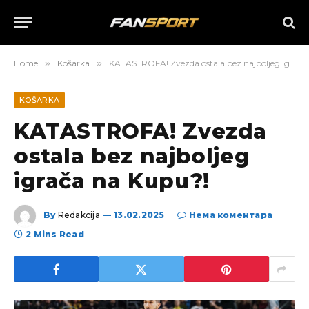
Home
»
Košarka
»
KATASTROFA! Zvezda ostala bez najboljeg igrača na Kupu?!
KOŠARKA
KATASTROFA! Zvezda
ostala bez najboljeg
igrača na Kupu?!
By
Redakcija
13.02.2025
Нема коментара
2 Mins Read