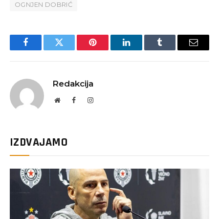
OGNJEN DOBRIĆ
Facebook
Twitter
Pinterest
LinkedIn
Tumblr
Email
Redakcija
Website
Facebook
Instagram
IZDVAJAMO