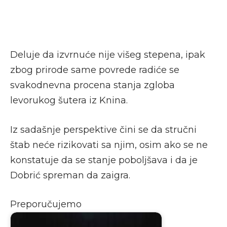
Deluje da izvrnuće nije višeg stepena, ipak
zbog prirode same povrede radiće se
svakodnevna procena stanja zgloba
levorukog šutera iz Knina.
Iz sadašnje perspektive čini se da stručni
štab neće rizikovati sa njim, osim ako se ne
konstatuje da se stanje poboljšava i da je
Dobrić spreman da zaigra.
Preporučujemo