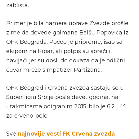
zablista.
Primer je bila namera uprave Zvezde prošle
zime da dovede golmana Balšu Popovića iz
OFK Beograda. Počeo je pripreme, išao sa
ekipom na Kipar, ali potpis su sprečili
navijači jer su došli do dokaza da je odlični
čuvar mreže simpatizer Partizana.
OFK Beograd i Crvena zvezda sastaju se u
Super ligiu Srbije posle devet godina, na
utakmicama odigranim 2015. bilo je 6:2 i 4:1
za crveno-bele.
Sve
najnovije vesti FK Crvena zvezda