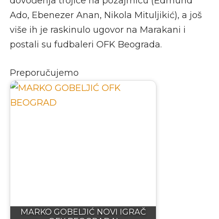
dovođenja trojice na pozajmicu (Edmund
Ado, Ebenezer Anan, Nikola Mituljikić), a još
više ih je raskinulo ugovor na Marakani i
postali su fudbaleri OFK Beograda.
Preporučujemo
MARKO GOBELJIĆ NOVI IGRAČ