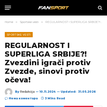
Home
»
Sportske vesti
»
REGULARNOST I SUPERLIGA SRBIJE?! Zvezdini igrači protiv Zvezde, sinovi protiv očeva!
SPORTSKE VESTI
REGULARNOST I
SUPERLIGA SRBIJE?!
Zvezdini igrači protiv
Zvezde, sinovi protiv
očeva!
By
Redakcija
10.11.2024
Updated:
31.05.2026
Нема коментара
3 Mins Read