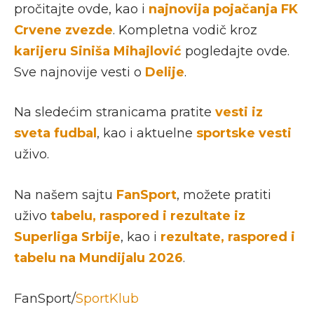
pročitajte ovde, kao i
najnovija pojačanja FK
Crvene zvezde
. Kompletna vodič kroz
karijeru Siniša Mihajlović
pogledajte ovde.
Sve najnovije vesti o
Delije
.
Na sledećim stranicama pratite
vesti iz
sveta fudbal
, kao i aktuelne
sportske vesti
uživo.
Na našem sajtu
FanSport
, možete pratiti
uživo
tabelu, raspored i rezultate iz
Superliga Srbije
, kao i
rezultate, raspored i
tabelu na Mundijalu 2026
.
FanSport/
SportKlub