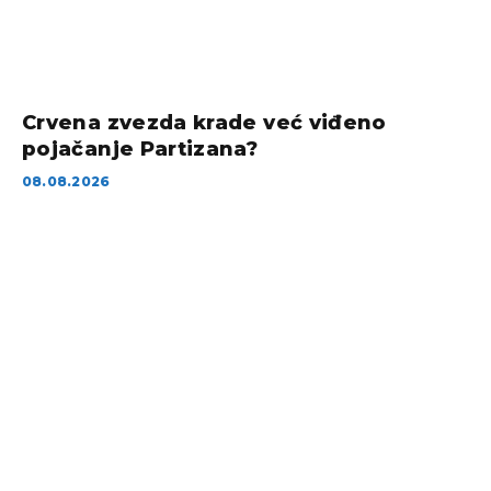
Crvena zvezda krade već viđeno
pojačanje Partizana?
08.08.2026