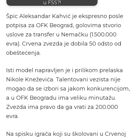
u FSS?!
Špic Aleksandar Kahvić je ekspresno posle
potpisa za OFK Beograd, golovima stvorio
uslove za transfer u Nemačku (1.500.000
evra). Crvena zvezda je dobila 50 odsto od
obeštećenja.
Isti model napravljen je i prilikom prelaska
Nikole Kneževića. Talentovani vezista nije
mogao da se izbori sa jakom konkurencijom,
a u OFK Beogradu ima veliku minutažu.
Zvezda ima pravo da ga vrati za 200.000
evra.
Na spisku igrača koji su školovani u Crvenoj