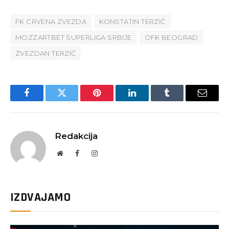
FK CRVENA ZVEZDA
KONSTATIN TERZIĆ
MOZZARTBET SUPERLIGA SRBIJE
OFK BEOGRAD
ZVEZDAN TERZIĆ
Facebook
Twitter
Pinterest
LinkedIn
Tumblr
Email
Redakcija
Website
Facebook
Instagram
IZDVAJAMO