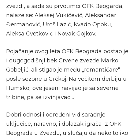
zvezdi, a sada su prvotimci OFK Beogarda,
nalaze se: Aleksej Vukićević, Aleksandar
Đermanović, Uroš Lazić, Kvado Opoku,
Aleksa Cvetković i Novak Gojkov.
Pojačanje ovog leta OFK Beograda postao je
i dugogodišnji bek Crvene zvezde Marko
Gobeljić, ali stigao je među „romantičare“
posle sezone u Grčkoj. Na večitom derbiju u
Humskoj ove jeseni navijao je sa severne
tribine, pa se izvinjavao…
Dobri odnosi i određeni vid saradnje
uključiće, naravno, i dolazak igrača iz OFK
Beograda u Zvezdu, u slučaju da neko toliko