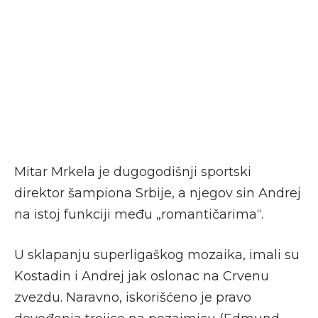
Mitar Mrkela je dugogodišnji sportski
direktor šampiona Srbije, a njegov sin Andrej
na istoj funkciji među „romantičarima“.
U sklapanju superligaškog mozaika, imali su
Kostadin i Andrej jak oslonac na Crvenu
zvezdu. Naravno, iskorišćeno je pravo