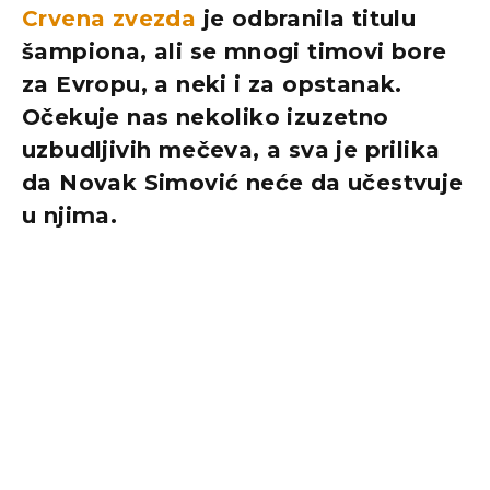
Crvena zvezda
je odbranila titulu
šampiona, ali se mnogi timovi bore
za Evropu, a neki i za opstanak.
Očekuje nas nekoliko izuzetno
uzbudljivih mečeva, a sva je prilika
da Novak Simović neće da učestvuje
u njima.