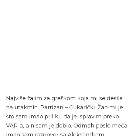
Najviše žalim za greškom koja mi se desila
na utakmici Partizan – Čukarički. Žao mi je
što sam imao priliku da je ispravim preko
VAR-a, a nisam je dobio. Odmah posle meča
imao sam razgovor sa Aleksandrom