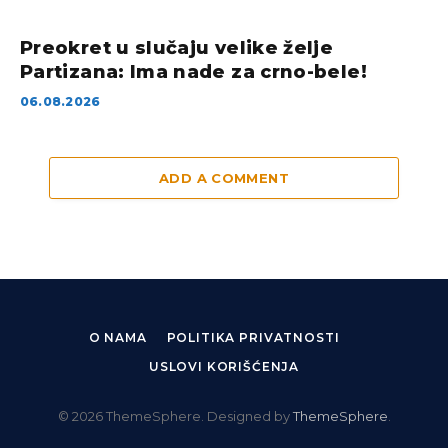
Preokret u slučaju velike želje
Partizana: Ima nade za crno-bele!
06.08.2026
ADD A COMMENT
O NAMA
POLITIKA PRIVATNOSTI
USLOVI KORIŠĆENJA
© 2026 ThemeSphere. Designed by
ThemeSphere
.