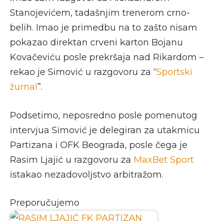
Stanojevićem, tadašnjim trenerom crno-
belih. Imao je primedbu na to zašto nisam
pokazao direktan crveni karton Bojanu
Kovačeviću posle prekršaja nad Rikardom –
rekao je Simović u razgovoru za “
Sportski
žurnal
”.
Podsetimo, neposredno posle pomenutog
intervjua Simović je delegiran za utakmicu
Partizana i OFK Beograda, posle čega je
Rasim Ljajić u razgovoru za
MaxBet Sport
istakao nezadovoljstvo arbitražom.
Preporučujemo