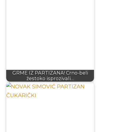
GRME IZ PARTIZANA! Crno-beli
žestoko isprozivali…