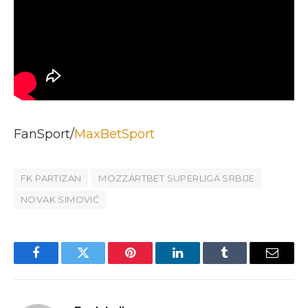
FanSport/
MaxBetSport
FK PARTIZAN
MOZZARTBET SUPERLIGA SRBIJE
NOVAK SIMOVIĆ
Facebook
Twitter
Pinterest
LinkedIn
Tumblr
Email