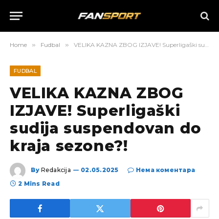
Home
»
Fudbal
»
VELIKA KAZNA ZBOG IZJAVE! Superligaški sudija suspendovan do kraja sezone?!
FUDBAL
VELIKA KAZNA ZBOG
IZJAVE! Superligaški
sudija suspendovan do
kraja sezone?!
By
Redakcija
02.05.2025
Нема коментара
2 Mins Read