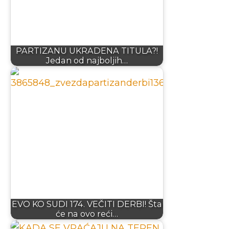
PARTIZANU UKRADENA TITULA?!
Jedan od najboljih…
EVO KO SUDI 174. VEČITI DERBI! Šta
će na ovo reći…