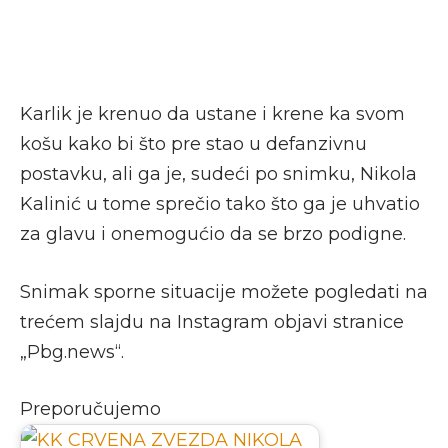
Karlik je krenuo da ustane i krene ka svom
košu kako bi što pre stao u defanzivnu
postavku, ali ga je, sudeći po snimku, Nikola
Kalinić u tome sprečio tako što ga je uhvatio
za glavu i onemogućio da se brzo podigne.
Snimak sporne situacije možete pogledati na
trećem slajdu na Instagram objavi stranice
„Pbg.news“.
Preporučujemo