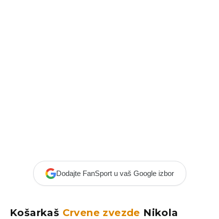
Dodajte FanSport u vaš Google izbor
Košarkaš
Crvene zvezde
Nikola