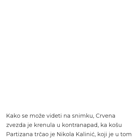
Kako se može videti na snimku, Crvena
zvezda je krenula u kontranapad, ka košu
Partizana trčao je Nikola Kalinić, koji je u tom