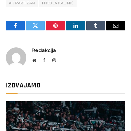
KK PARTIZAN
NIKOLA KALINIĆ
Facebook
Twitter
Pinterest
LinkedIn
Tumblr
Email
Redakcija
Website
Facebook
Instagram
IZDVAJAMO