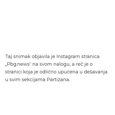
Taj snimak objavila je Instagram stranica
„Pbg.news“ na svom nalogu, a reč je o
stranici koja je odlično upućena u dešavanja
u svim sekcijama Partizana.