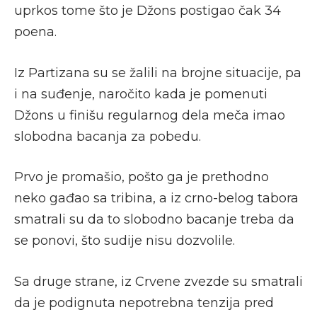
uprkos tome što je Džons postigao čak 34
poena.
Iz Partizana su se žalili na brojne situacije, pa
i na suđenje, naročito kada je pomenuti
Džons u finišu regularnog dela meča imao
slobodna bacanja za pobedu.
Prvo je promašio, pošto ga je prethodno
neko gađao sa tribina, a iz crno-belog tabora
smatrali su da to slobodno bacanje treba da
se ponovi, što sudije nisu dozvolile.
Sa druge strane, iz Crvene zvezde su smatrali
da je podignuta nepotrebna tenzija pred