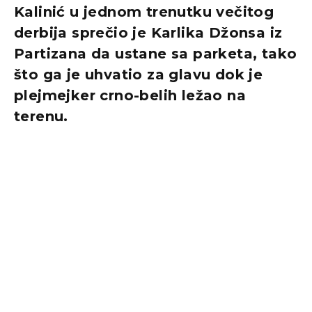
Kalinić u jednom trenutku večitog
derbija sprečio je Karlika Džonsa iz
Partizana da ustane sa parketa, tako
što ga je uhvatio za glavu dok je
plejmejker crno-belih ležao na
terenu.