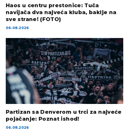
Haos u centru prestonice: Tuča
navijača dva najveća kluba, baklje na
sve strane! (FOTO)
06.08.2026
Partizan sa Denverom u trci za najveće
pojačanje: Poznat ishod!
06.08.2026