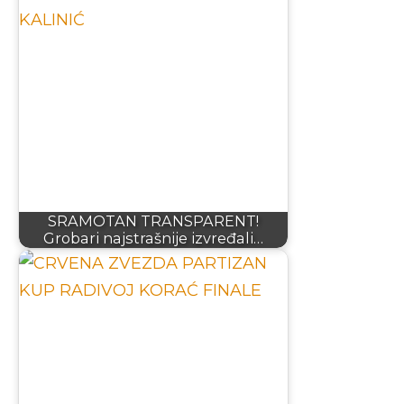
SRAMOTAN TRANSPARENT!
Grobari najstrašnije izvređali…