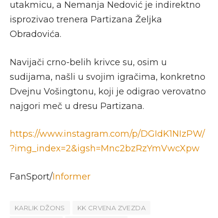
utakmicu, a Nemanja Nedović je indirektno
isprozivao trenera Partizana Željka
Obradovića.
Navijači crno-belih krivce su, osim u
sudijama, našli u svojim igračima, konkretno
Dvejnu Vošingtonu, koji je odigrao verovatno
najgori meč u dresu Partizana.
https://www.instagram.com/p/DGIdK1NIzPW/
?img_index=2&igsh=Mnc2bzRzYmVwcXpw
FanSport/
Informer
KARLIK DŽONS
KK CRVENA ZVEZDA