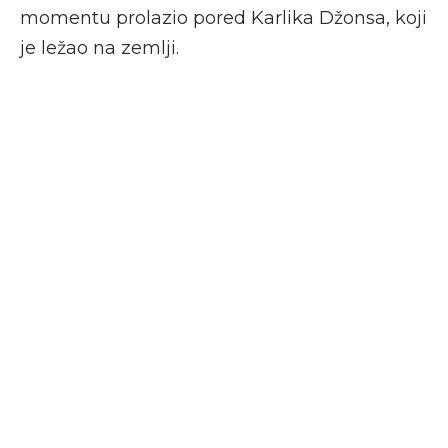
momentu prolazio pored Karlika Džonsa, koji
je ležao na zemlji.