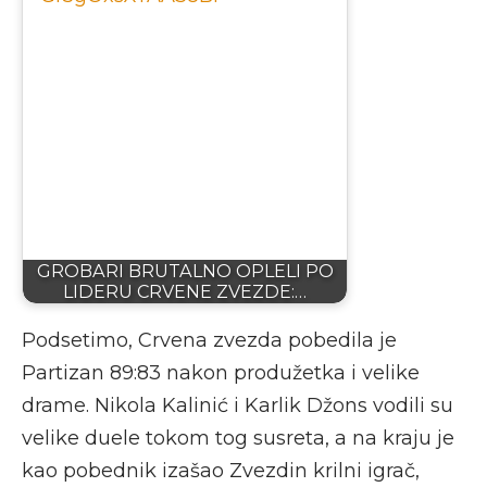
GROBARI BRUTALNO OPLELI PO
LIDERU CRVENE ZVEZDE:…
Podsetimo, Crvena zvezda pobedila je
Partizan 89:83 nakon produžetka i velike
drame. Nikola Kalinić i Karlik Džons vodili su
velike duele tokom tog susreta, a na kraju je
kao pobednik izašao Zvezdin krilni igrač,