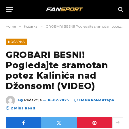
Home
»
Košarka
»
GROBARI BESNI! Pogledajte sramotan potez Kalinića nad Džonsom! (VIDEO)
KOŠARKA
GROBARI BESNI!
Pogledajte sramotan
potez Kalinića nad
Džonsom! (VIDEO)
By
Redakcija
16.02.2025
Нема коментара
2 Mins Read