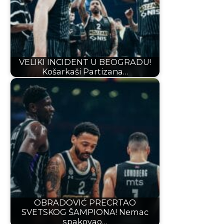
VELIKI INCIDENT U BEOGRADU!
Košarkaši Partizana…
OBRADOVIĆ PRECRTAO
SVETSKOG ŠAMPIONA! Nemac
spakovao…