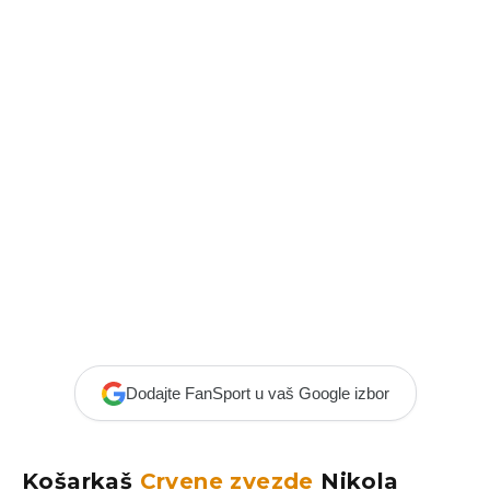
Dodajte FanSport u vaš Google izbor
Košarkaš
Crvene zvezde
Nikola