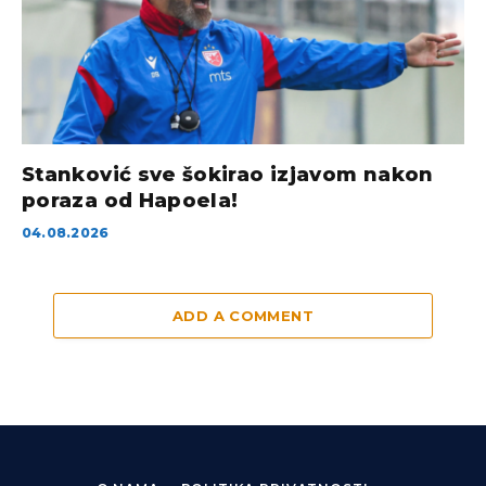
Stanković sve šokirao izjavom nakon
poraza od Hapoela!
04.08.2026
ADD A COMMENT