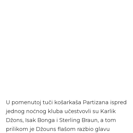
U pomenutoj tuči košarkaša Partizana ispred
jednog noćnog kluba učestvovli su Karlik
Džons, Isak Bonga i Sterling Braun, a tom
prilikom je Džouns flašom razbio glavu