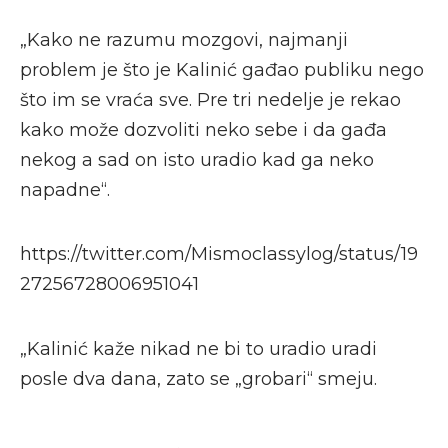
„Kako ne razumu mozgovi, najmanji
problem je što je Kalinić gađao publiku nego
što im se vraća sve. Pre tri nedelje je rekao
kako može dozvoliti neko sebe i da gađa
nekog a sad on isto uradio kad ga neko
napadne“.
https://twitter.com/Mismoclassylog/status/19
27256728006951041
„Kalinić kaže nikad ne bi to uradio uradi
posle dva dana, zato se „grobari“ smeju.