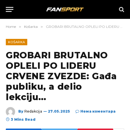
Home
»
Košarka
»
GROBARI BRUTALNO OPLELI PO LIDERU CRVENE ZVEZDE: Gađa publiku, a delio lekciju…
KOŠARKA
GROBARI BRUTALNO
OPLELI PO LIDERU
CRVENE ZVEZDE: Gađa
publiku, a delio
lekciju…
By
Redakcija
27.05.2025
Нема коментара
3 Mins Read