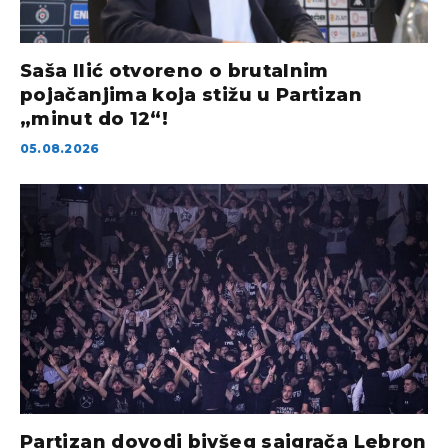
Saša Ilić otvoreno o brutalnim
pojačanjima koja stižu u Partizan
„minut do 12“!
05.08.2026
Partizan dovodi bivšeg saigrača Lebron