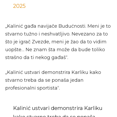
2025
„Kalinić gađa navijače Budućnosti. Meni je to
stvarno tužno i neshvatljivo. Nevezano za to
što je igrač Zvezde, meni je žao da to vidim
uopšte… Ne znam šta može da bude toliko
strašno da ti nekog gađaš“.
„Kalinić ustvari demonstrira Karliku kako
stvarno treba da se ponaša jedan
profesionalni sportista“.
Kalinić ustvari demonstrira Karliku
kako stvarno treba da se ponaša