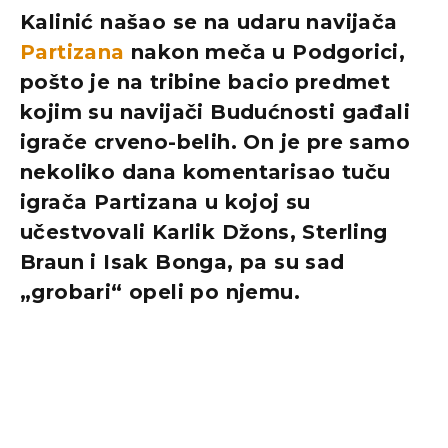
Kalinić našao se na udaru navijača
Partizana
nakon meča u Podgorici,
pošto je na tribine bacio predmet
kojim su navijači Budućnosti gađali
igrače crveno-belih. On je pre samo
nekoliko dana komentarisao tuču
igrača Partizana u kojoj su
učestvovali Karlik Džons, Sterling
Braun i Isak Bonga, pa su sad
„grobari“ opeli po njemu.