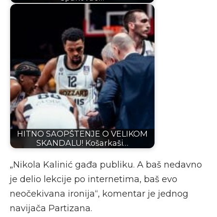
HITNO SAOPŠTENJE O VELIKOM
SKANDALU! Košarkaši…
„Nikola Kalinić gađa publiku. A baš nedavno
je delio lekcije po internetima, baš evo
neočekivana ironija“, komentar je jednog
navijača Partizana.