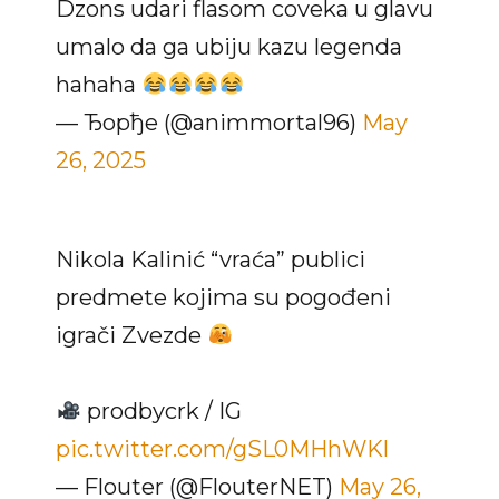
Dzons udari flasom coveka u glavu
umalo da ga ubiju kazu legenda
hahaha
— Ђорђе (@animmortal96)
May
26, 2025
Nikola Kalinić “vraća” publici
predmete kojima su pogođeni
igrači Zvezde
prodbycrk / IG
pic.twitter.com/gSL0MHhWKl
— Flouter (@FlouterNET)
May 26,