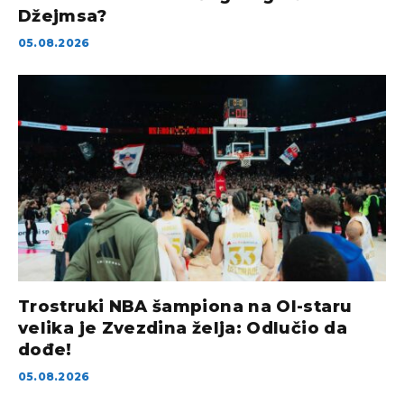
Džejmsa?
05.08.2026
Trostruki NBA šampiona na Ol-staru
velika je Zvezdina želja: Odlučio da
dođe!
05.08.2026