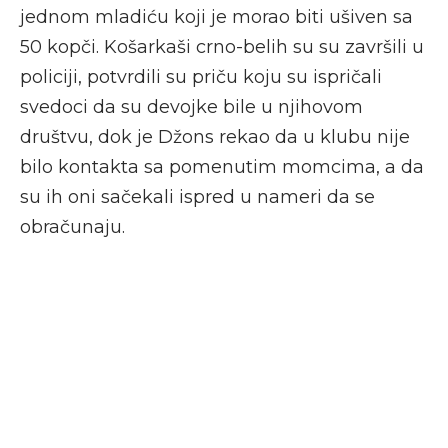
jednom mladiću koji je morao biti ušiven sa
50 kopči. Košarkaši crno-belih su su završili u
policiji, potvrdili su priču koju su ispričali
svedoci da su devojke bile u njihovom
društvu, dok je Džons rekao da u klubu nije
bilo kontakta sa pomenutim momcima, a da
su ih oni sačekali ispred u nameri da se
obračunaju.