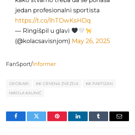
jedan profesionalni sportista
https://t.co/lhTDwKsHDq
— Ringišpil u glavi
(@kolacsavisnjom)
May 26, 2025
FanSport/
Informer
GROBARI
KK CRVENA ZVEZDA
KK PARTIZAN
NIKOLA KALINIĆ
Facebook
Twitter
Pinterest
LinkedIn
Tumblr
Email