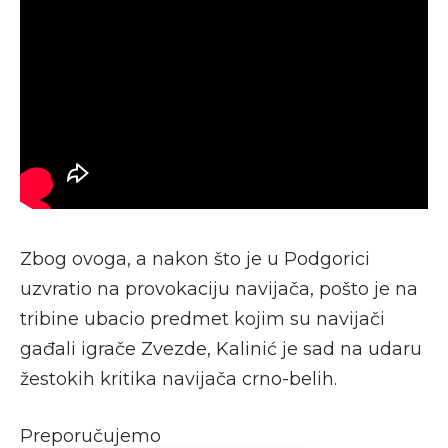
Zbog ovoga, a nakon što je u Podgorici
uzvratio na provokaciju navijača, pošto je na
tribine ubacio predmet kojim su navijači
gađali igrače Zvezde, Kalinić je sad na udaru
žestokih kritika navijača crno-belih.
Preporučujemo