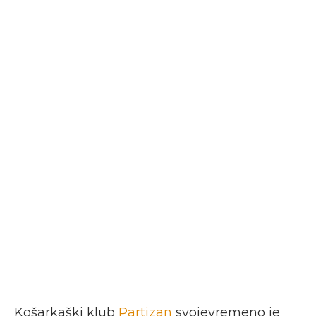
Košarkaški klub
Partizan
svojevremeno je