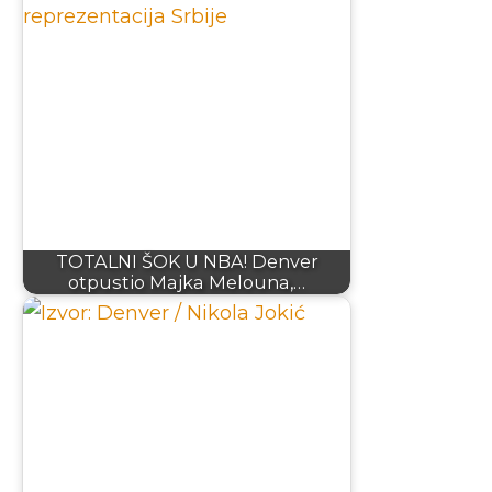
TOTALNI ŠOK U NBA! Denver
otpustio Majka Melouna,…