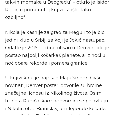
takvih momaka u Beogradu“ – otkrio je Isidor
Rudić u pomenutoj knjizi „Zašto tako
ozbiljno“.
Nikola je kasnije zaigrao za Megu i to je bio
jedini klub u Srbiji za koji je Jokić nastupao.
Odatle je 2015. godine otišao u Denver gde je
postao najbolji košarkaš planete, a iz noći u
noć obara rekorde i pomera granice.
U knjizi koju je napisao Majk Singer, bivši
novinar „Denver posta“, govorile su brojne
značajne ličnosti iz Nikolinog života. Osim
trenera Rudića, kao sagovornici se pojavljuju
i Nikolin otac Branislav, ali i legende košarke