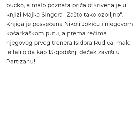
bucko, a malo poznata priča otkrivena je u
knjizi Majka Singera „Zašto tako ozbiljno“.
Knjiga je posvećena Nikoli Jokiću i njegovom
košarkaškom putu, a prema rečima
njegovog prvog trenera Isidora Rudića, malo
je falilo da kao 15-godišnji dečak završi u
Partizanu!