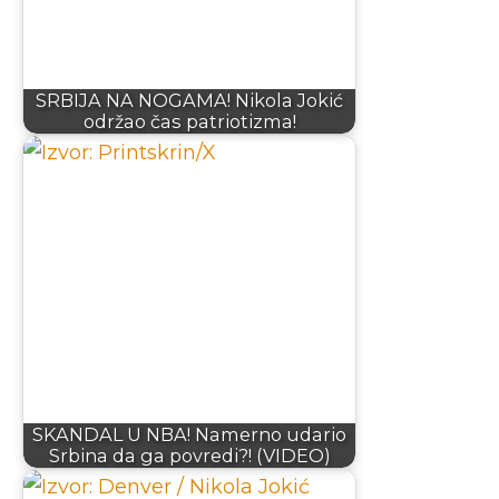
SRBIJA NA NOGAMA! Nikola Jokić
održao čas patriotizma!
SKANDAL U NBA! Namerno udario
Srbina da ga povredi?! (VIDEO)