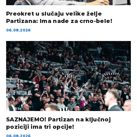
Preokret u slučaju velike želje
Partizana: Ima nade za crno-bele!
06.08.2026
SAZNAJEMO! Partizan na ključnoj
poziciji ima tri opcije!
06.08.2026